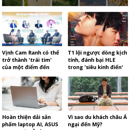
Vịnh Cam Ranh có thể
T1 lội ngược dòng kịch
trở thành 'trái tim'
tính, đánh bại HLE
của một điểm đến
trong 'siêu kinh điển'
toàn cầu
LCK Cup 2026
Hoàn thiện dải sản
Vì sao du khách châu Á
phẩm laptop AI, ASUS
ngại đến Mỹ?