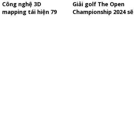
Công nghệ 3D
Giải golf The Open
mapping tái hiện 79
Championship 2024 sẽ
năm lịch sử ngành
được phát sóng độc
TT&TT
quyền trên MYTV
GÓC NHÌN CHUYÊN GIA
Zalo củng cố vị thế nền
Phát huy sức mạnh của
tảng tin nhắn hàng đầu
Báo chí khoa học Việt
Việt Nam
Nam hiện nay
Tiến Dũng
Hùng Cường
Mở rộng cụm AI cho các
doanh nghiệp Big Tech
Bản sao số hệ thống