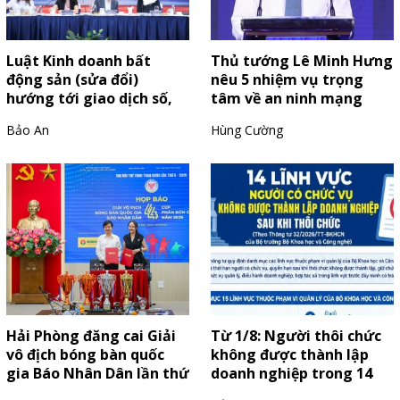
Luật Kinh doanh bất
Thủ tướng Lê Minh Hưng
động sản (sửa đổi)
nêu 5 nhiệm vụ trọng
hướng tới giao dịch số,
tâm về an ninh mạng
giảm thủ tục cho doanh
Bảo An
Hùng Cường
nghiệp
Hải Phòng đăng cai Giải
Từ 1/8: Người thôi chức
vô địch bóng bàn quốc
không được thành lập
gia Báo Nhân Dân lần thứ
doanh nghiệp trong 14
44
lĩnh vực