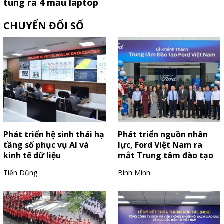
tung ra 4 mẫu laptop
Vivobook trước thềm
CHUYỂN ĐỔI SỐ
năm học mới
Phát triển hệ sinh thái hạ
Phát triển nguồn nhân
tầng số phục vụ AI và
lực, Ford Việt Nam ra
kinh tế dữ liệu
mắt Trung tâm đào tạo
mới
Tiến Dũng
Bình Minh