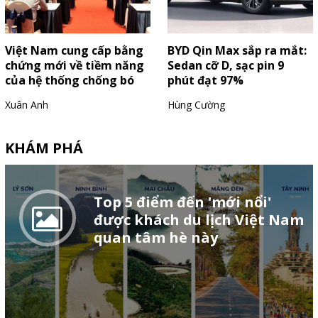
Việt Nam cung cấp bằng
BYD Qin Max sắp ra mắt:
chứng mới về tiềm năng
Sedan cỡ D, sạc pin 9
của hệ thống chống bó
phút đạt 97%
cứng phanh ABS
Xuân Anh
Hùng Cường
KHÁM PHÁ
Top 5 điểm đến 'mới nổi'
được khách du lịch Việt Nam
quan tâm hè này