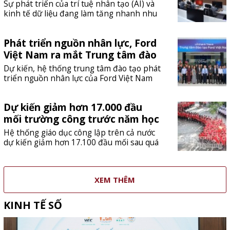
Sự phát triển của trí tuệ nhân tạo (AI) và
kinh tế dữ liệu đang làm tăng nhanh nhu
cầu tính toán, lưu trữ và bảo vệ dữ liệu.
Điều này đòi hỏi các doanh nghiệp công
Phát triển nguồn nhân lực, Ford
nghệ từng bước xây dựng hệ sinh thái hạ
tầng số đồng bộ, kết nối trung tâm dữ
Việt Nam ra mắt Trung tâm đào
liệu, điện toán đám mây, quản trị dữ liệu
tạo mới
Dự kiến, hệ thống trung tâm đào tạo phát
và an toàn thông tin.
triển nguồn nhân lực của Ford Việt Nam
sẽ đào tạo khoảng 4.500 nhân sự đại lý
mỗi năm, trong đó có khoảng 800 kỹ
Dự kiến giảm hơn 17.000 đầu
thuật viên chuyên sâu, góp phần thu hẹp
khoảng cách năng lực giữa các đại lý,
mối trường công trước năm học
đồng thời đảm bảo khách hàng được trải
mới
Hệ thống giáo dục công lập trên cả nước
nghiệm tiêu chuẩn bán hàng và dịch vụ
dự kiến giảm hơn 17.100 đầu mối sau quá
nhất quán khắp cả nước.
trình sắp xếp, tương đương 45,7%. Việc tổ
chức lại trường học được yêu cầu hoàn
thành trước ngày 30/8 nhằm tinh gọn bộ
XEM THÊM
máy nhưng vẫn bảo đảm quyền học tập
của học sinh và sự ổn định trước năm học
2026-2027.
KINH TẾ SỐ