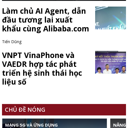
Làm chủ AI Agent, dẫn
đầu tương lai xuất
khẩu cùng Alibaba.com
Tiến Dũng
VNPT VinaPhone và
VAEDR hợp tác phát
triển hệ sinh thái học
liệu số
CHỦ ĐỀ NÓNG
MẠNG 5G VÀ ỨNG DỤNG
NĂNG 