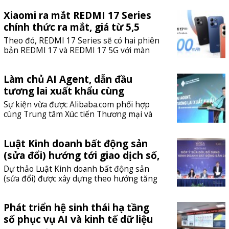
phương pháp hoặc cung cấp sản phẩm
Xiaomi ra mắt REDMI 17 Series
làm đẹp từ tế bào gốc người, theo Sở Y tế
Hà Nội.
chính thức ra mắt, giá từ 5,5
triệu đồng
Theo đó, REDMI 17 Series sẽ có hai phiên
bản REDMI 17 và REDMI 17 5G với màn
hình 6,9 inch tần số quét 120Hz, thiết kế
trẻ trung lấy cảm hứng từ thiên nhiên
Làm chủ AI Agent, dẫn đầu
cùng hàng loạt nâng cấp về độ bền và
chính sách hậu mãi.
tương lai xuất khẩu cùng
Alibaba.com
Sự kiện vừa được Alibaba.com phối hợp
cùng Trung tâm Xúc tiến Thương mại và
Đầu tư TP.HCM (ITPC) tổ chức tại Thành
phố Hồ Chí Minh.
Luật Kinh doanh bất động sản
(sửa đổi) hướng tới giao dịch số,
giảm thủ tục cho doanh nghiệp
Dự thảo Luật Kinh doanh bất động sản
(sửa đổi) được xây dựng theo hướng tăng
cường chuyển đổi số, áp dụng mã định
danh cho bất động sản, cắt giảm điều
Phát triển hệ sinh thái hạ tầng
kiện kinh doanh và đơn giản hóa thủ tục
hành chính để thúc đẩy thị trường phát
số phục vụ AI và kinh tế dữ liệu
triển minh bạch, hiệu quả.