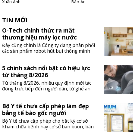
Xuân Anh
Bảo An
TIN MỚI
O-Tech chính thức ra mắt
thương hiệu máy lọc nước
ANJIER
Đây cũng chính là Công ty đang phân phối
các sản phẩm robot hút bụi thông minh
Roborock, máy lọc không khí Levoit, máy
massage Breo và nay là máy lọc nước
5 chính sách nổi bật có hiệu lực
ANJIER.
từ tháng 8/2026
Từ tháng 8/2026, nhiều quy định mới tác
động trực tiếp đến người dân, từ ghế an
toàn trẻ em trên ôtô, quản lý chó nuôi, ưu
đãi VNeID đến xử phạt đất đai và quản lý
Bộ Y tế chưa cấp phép làm đẹp
AI rủi ro cao.
bằng tế bào gốc người
Bộ Y tế chưa cấp phép cho bất kỳ cơ sở
khám chữa bệnh hay cơ sở bán buôn, bán
lẻ thuốc nào tại Việt Nam thực hiện