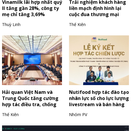
Vinamilk lãi hợp nhất quý
Trải nghiệm khách hàng
II tăng gần 28%, công ty
liền mạch định hình lại
mẹ chỉ tăng 3,69%
cuộc đua thương mại
điện tử Việt Nam
Thuỳ Linh
Thế Kiên
Hải quan Việt Nam và
Nutifood hợp tác đào tạo
Trung Quốc tăng cường
nhân lực số cho lực lượng
hợp tác điều tra, chống
livestream và bán hàng
buôn lậu, gian lận
trực tuyến
Thế Kiên
Nhóm PV
thương mại