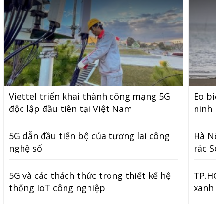
Viettel triển khai thành công mạng 5G
Eo bi
độc lập đầu tiên tại Việt Nam
ninh 
5G dẫn đầu tiến bộ của tương lai công
Hà Nộ
nghệ số
rác S
5G và các thách thức trong thiết kế hệ
TP.HC
thống IoT công nghiệp
xanh 