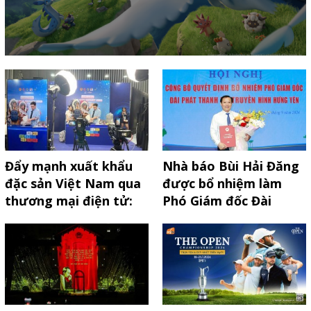
Đẩy mạnh xuất khẩu
Nhà báo Bùi Hải Đăng
đặc sản Việt Nam qua
được bổ nhiệm làm
thương mại điện tử:
Phó Giám đốc Đài
Cơ hội và thách thức
PTTH Hưng Yên