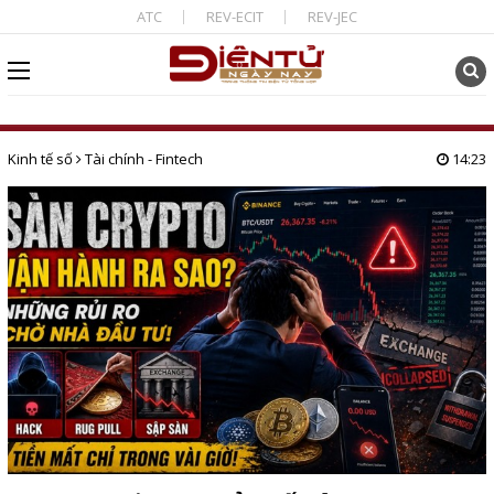
ATC
REV-ECIT
REV-JEC
Kinh tế số
Tài chính - Fintech
14:23