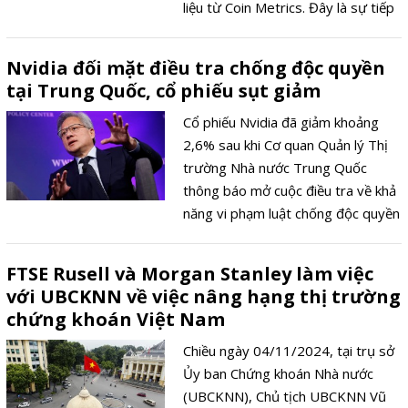
liệu từ Coin Metrics. Đây là sự tiếp
nối của đà giảm gần đây sau khi
Tổng thống Donald Trump ký lệnh
Nvidia đối mặt điều tra chống độc quyền
hành pháp thành lập quỹ dự trữ
tại Trung Quốc, cổ phiếu sụt giảm
bitcoin chiến lược cho Hoa Kỳ.
Cổ phiếu Nvidia đã giảm khoảng
2,6% sau khi Cơ quan Quản lý Thị
trường Nhà nước Trung Quốc
thông báo mở cuộc điều tra về khả
năng vi phạm luật chống độc quyền
liên quan đến thương vụ mua lại
Mellanox năm 2020.
FTSE Rusell và Morgan Stanley làm việc
với UBCKNN về việc nâng hạng thị trường
chứng khoán Việt Nam
Chiều ngày 04/11/2024, tại trụ sở
Ủy ban Chứng khoán Nhà nước
(UBCKNN), Chủ tịch UBCKNN Vũ