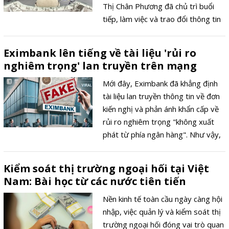
Thị Chân Phương đã chủ trì buổi
tiếp, làm việc và trao đổi thông tin
với đoàn công tác của FTSE Russell
và Morgan Stanley về việc nâng
Eximbank lên tiếng về tài liệu 'rủi ro
hạng thị trường chứng khoán Việt
nghiêm trọng' lan truyền trên mạng
Nam.
Mới đây, Eximbank đã khẳng định
tài liệu lan truyền thông tin về đơn
kiến nghị và phản ánh khẩn cấp về
rủi ro nghiêm trọng "không xuất
phát từ phía ngân hàng". Như vậy,
những thông tin trôi nổi gây hoang
mang trên MXH và thị trường
Kiểm soát thị trường ngoại hối tại Việt
trong thời gian qua là không chính
Nam: Bài học từ các nước tiên tiến
thống.
Nền kinh tế toàn cầu ngày càng hội
nhập, việc quản lý và kiểm soát thị
trường ngoại hối đóng vai trò quan