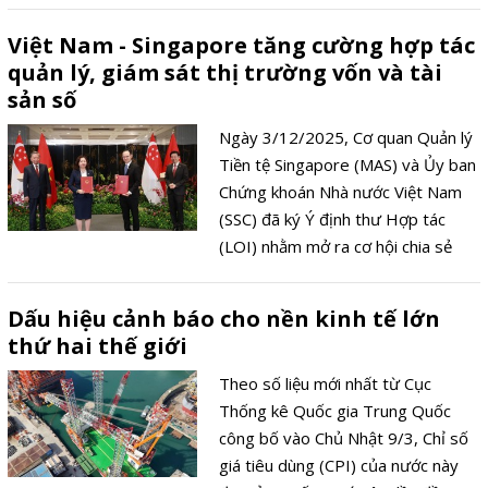
Đức đã ghi nhận mức tăng trưởng
Việt Nam - Singapore tăng cường hợp tác
lợi nhuận vượt xa dự báo, kéo theo
quản lý, giám sát thị trường vốn và tài
cổ phiếu tăng vọt hơn 10% chỉ
sản số
trong một ngày giao dịch.
Ngày 3/12/2025, Cơ quan Quản lý
Tiền tệ Singapore (MAS) và Ủy ban
Chứng khoán Nhà nước Việt Nam
(SSC) đã ký Ý định thư Hợp tác
(LOI) nhằm mở ra cơ hội chia sẻ
kinh nghiệm, nâng cao năng lực
quản lý và giám sát trường tài
Dấu hiệu cảnh báo cho nền kinh tế lớn
chính, đặc biệt trong lĩnh vực tài
thứ hai thế giới
sản số.
Theo số liệu mới nhất từ Cục
Thống kê Quốc gia Trung Quốc
công bố vào Chủ Nhật 9/3, Chỉ số
giá tiêu dùng (CPI) của nước này