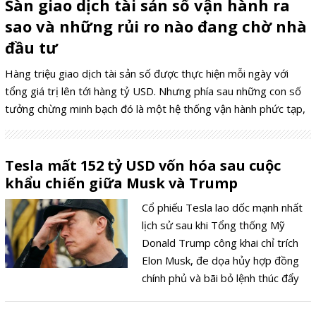
Sàn giao dịch tài sản số vận hành ra
sao và những rủi ro nào đang chờ nhà
đầu tư
Hàng triệu giao dịch tài sản số được thực hiện mỗi ngày với
tổng giá trị lên tới hàng tỷ USD. Nhưng phía sau những con số
tưởng chừng minh bạch đó là một hệ thống vận hành phức tạp,
nơi dòng tiền không phải lúc nào cũng thật như hiển thị và rủi ro
có thể xóa sạch tài sản của nhà đầu tư chỉ trong vài giờ.
Tesla mất 152 tỷ USD vốn hóa sau cuộc
khẩu chiến giữa Musk và Trump
Cổ phiếu Tesla lao dốc mạnh nhất
lịch sử sau khi Tổng thống Mỹ
Donald Trump công khai chỉ trích
Elon Musk, đe dọa hủy hợp đồng
chính phủ và bãi bỏ lệnh thúc đẩy
xe điện.