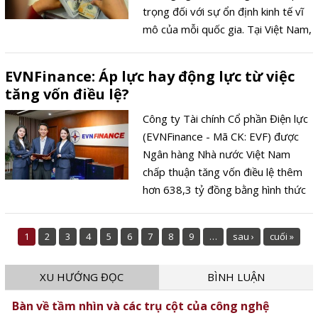
trọng đối với sự ổn định kinh tế vĩ
mô của mỗi quốc gia. Tại Việt Nam,
Ngân hàng Nhà nước (NHNN) vừa
đưa ra các biện pháp mới nhằm siết
EVNFinance: Áp lực hay động lực từ việc
chặt quản lý hoạt động thu đổi
tăng vốn điều lệ?
ngoại tệ, đặc biệt là tại TP.HCM -
trung tâm kinh tế lớn nhất cả nước.
Công ty Tài chính Cổ phần Điện lực
(EVNFinance - Mã CK: EVF) được
Ngân hàng Nhà nước Việt Nam
chấp thuận tăng vốn điều lệ thêm
hơn 638,3 tỷ đồng bằng hình thức
phát hành cổ phiếu để trả cổ tức và
phát hành cổ phiếu cho cán bộ nhân
1
2
3
4
5
6
7
8
9
…
sau ›
cuối »
viên.
XU HƯỚNG ĐỌC
BÌNH LUẬN
Bàn về tầm nhìn và các trụ cột của công nghệ