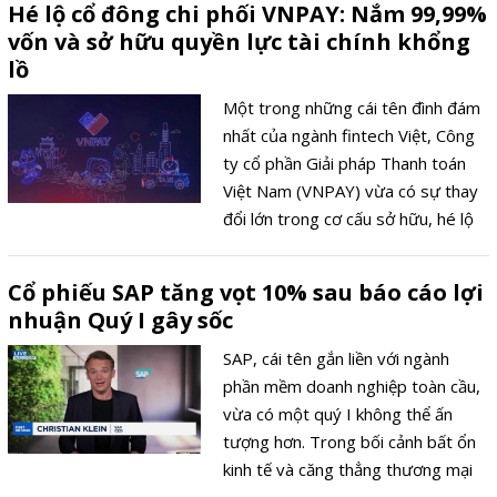
Hé lộ cổ đông chi phối VNPAY: Nắm 99,99%
vốn và sở hữu quyền lực tài chính khổng
lồ
Một trong những cái tên đình đám
nhất của ngành fintech Việt, Công
ty cổ phần Giải pháp Thanh toán
Việt Nam (VNPAY) vừa có sự thay
đổi lớn trong cơ cấu sở hữu, hé lộ
chân dung cổ đông chi phối doanh
nghiệp này.
Cổ phiếu SAP tăng vọt 10% sau báo cáo lợi
nhuận Quý I gây sốc
SAP, cái tên gắn liền với ngành
phần mềm doanh nghiệp toàn cầu,
vừa có một quý I không thể ấn
tượng hơn. Trong bối cảnh bất ổn
kinh tế và căng thẳng thương mại
toàn cầu, "gã khổng lồ" công nghệ