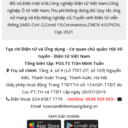
đổi số
,
Điện mặt trời
,
Công nghiệp Điện tử Việt Nam
,
Công
nghiệp Ô tô Việt Nam
,
Thu phí không dừng
,
Bộ Quy tắc ứng
xử mạng xã hội
,
Nông nghiệp số
,
Tuyển sinh Điện tử viễn
thông
,
SARS-CoV-2
,
Covid 19
,
Coronavirus
,
CMCN 4.0
,
PVOIL
Cup 2021
Tạp chí Điện tử và Ứng dụng - Cơ quan chủ quản: Hội Vô
tuyến - Điện tử Việt Nam
Tổng biên tập: PGS.TS Trần Minh Tuấn
Trụ sở chính:
Tầng 4, số 9 (
Lô TT01-07, số 103
) Nguyễn
Xiển, Thanh Xuân Trung, Thanh Xuân, Hà Nội
Giấy phép hoạt động Trang TTĐTTH số: 134/GP-TTĐT do
Cục PT,TH và TTĐT cấp ngày 26/07/2019
Điện thoại:
024 8587 7779 -
Hotline
: 0936 559 955
-
Email:
toasoan@dientuungdung.vn
Xem bản mobile