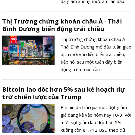
đã giảm xuống mức âm lần đầu
tiên kể từ tháng 1/2024, đây là dấu
hiệu cảnh báo đáng lo ngại cho nền
Thị Trường chứng khoán châu Á - Thái
kinh tế lớn thứ hai thế giới.
Bình Dương biến động trái chiều
Thị trường chứng khoán Châu Á -
Thái Bình Dương mở đầu tuần giao
dịch mới với diễn biến trái chiều,
tiếp nối sau một tuần đầy biến
động trên toàn cầu.
Bitcoin lao dốc hơn 5% sau kế hoạch dự
trữ chiến lược của Trump
Bitcoin đã trải qua một đợt giảm
giá đáng kể vào hôm nay 10/3, với
mức sụt giảm lao dốc hơn 5%
xuống còn 81.712 USD theo dữ