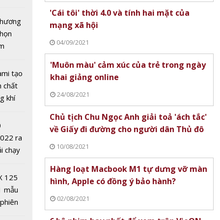
tô nhất
'Cái tôi' thời 4.0 và tính hai mặt của
 chương
mạng xã hội
chọn
04/09/2021
ăm
ion
'Muôn màu' cảm xúc của trẻ trong ngày
c
ami tạo
khai giảng online
g chiếu
n chất
24/08/2021
g khí
Covid-
Chủ tịch Chu Ngọc Anh giải toả 'ách tắc'
0
về Giấy đi đường cho người dân Thủ đô
2022 ra
10/08/2021
ải chạy
ởi điểm
Hàng loạt Macbook M1 tự dưng vỡ màn
0 nghìn
ời 4.0 và
X 125
hình, Apple có đồng ý bảo hành?
t của
1 mẫu
02/08/2021
i
 phiên
 đua