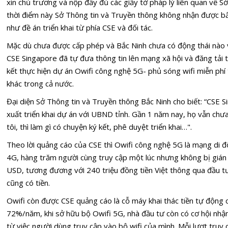
xin chủ trương và nộp đầy đủ các giấy tờ pháp lý liên quan về S
thời điểm này Sở Thông tin và Truyền thông không nhận được bấ
như đề án triển khai từ phía CSE và đối tác.
Mặc dù chưa được cấp phép và Bắc Ninh chưa có động thái nào về
CSE Singapore đã tự đưa thông tin lên mạng xã hội và đăng tải 
kết thực hiện dự án Owifi công nghệ 5G- phủ sóng wifi miễn phí
khác trong cả nước.
Đại diện Sở Thông tin và Truyền thông Bắc Ninh cho biết: “CSE 
xuất triển khai dự án với UBND tỉnh. Gần 1 năm nay, họ vẫn chư
tôi, thì làm gì có chuyện ký kết, phê duyệt triển khai…".
Theo lời quảng cáo của CSE thì Owifi công nghệ 5G là mạng di đ
4G, hàng trăm người cùng truy cập một lúc nhưng không bị gián
USD, tương đương với 240 triệu đồng tiền Việt thông qua đầu tư 
cũng có tiền.
Owifi còn được CSE quảng cáo là cỗ máy khai thác tiền tự động c
72%/năm, khi sở hữu bộ Owifi 5G, nhà đầu tư còn có cơ hội nhậ
từ việc người dùng truy cập vào bộ wifi của mình. Mỗi lượt truy 