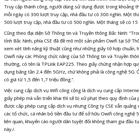
Truy cập thành công, người dùng sử dụng được trong khoảng thờ
mỗi ngày có 300 lượt truy cập, nhà đầu tư có 300 nghìn. Một th
500 lượt truy cập, nhà đầu tư có 500 nghìn. Một tháng sẽ có 15 
Cũng theo đại diện Sở Thông tin và Truyền thông Bắc Ninh: “Trong
tỉnh Bắc Ninh, phía CSE đã đề mô một sản phẩm Owifi tại Sở Thô
xem xét tính năng kỹ thuật cũng như những giấy tờ hợp chuẩn,
Owifi này các Phòng chức năng của Sở Thông tin và Truyền thông 
thường, có tên là TPLink EAP225. Theo giấy chứng nhận hợp quy,
dụng băng tần 2.4 đến 5GHz, chứ không phải là công nghệ 5G. Ở 
có giá từ 1,5 đến 1,7 triệu đồng.”.
Việc cung cấp dịch vụ Wifi công cộng là dịch vụ cung cấp Intern
giấy phép mà vẫn triển khai thì sẽ bị xử phạt theo quy định của
được cấp phép cung cấp dịch vụ nhưng Công ty CSE vẫn quảng c
các tổ chức, cá nhân bỏ tiền đầu tư để sở hữu Owifi công nghệ 5G
liên quan, khuyến cáo người dân tuyệt đối không tham gia đầu tư
này./.