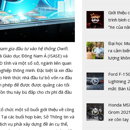
mới
nhiều xe ô 
năm 2022
Giới thiệu
trình bình 
“Xe của n
2022"
Sex Educat
mùa 3 đượ
Đại học Mi
am gia đầu tư vào hệ thống Owifi.
Netflix côn
ra cảm biế
và Giáo dục Đông Nam Á (ISASE) và
vào 17/9
lượng khôn
 tỉnh và một số sở, ngành liên quan
phát hiện 
ghiệp thông minh. Đặc biệt là xin đầu
19
Ford F-15
eo hình thức nhà đầu tư bỏ vốn ra đầu
Lightning 
xin phép để được được quảng cáo tối
mắt: Bán t
uồn thu này bù đắp cho chi phí đã đầu
điện giá kh
chưa đến 4
'Cái tôi' th
Honda MS
tổ chức một số buổi giới thiệu về công
USD
tính hai mặ
Grom 202
 Tại các buổi họp bàn, Sở Thông tin và
mạng xã hộ
xe côn tay
dịch vụ phải xây dựng đề án cụ thể,
bản đường