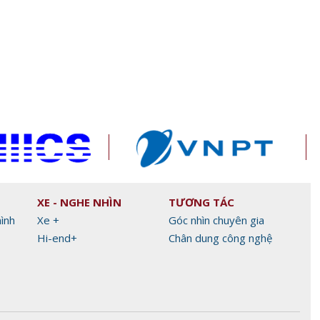
Xiaomi ra mắt REDMI 17 Series
Làm chủ AI Agent, d
chính thức ra mắt, giá từ 5,5
tương lai xuất khẩu 
triệu đồng
Alibaba.com
XE - NGHE NHÌN
TƯƠNG TÁC
hình
Xe +
Góc nhìn chuyên gia
Hi-end+
Chân dung công nghệ