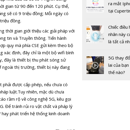
gốc
ra mắt Iph
i gian từ 90 đến 120 phút. Cụ thể,
tại Cuperti
áng sẽ có 9 triệu đồng; Mỗi ngày có
California,
triệu đồng.
Chiếc điều 
 thời gian giới thiệu các giải pháp với
nhân này c
ng tin và Truyền thông. Tiến hành
là tất cả n
 hợp quy mà phía CSE gửi kèm theo bộ
bạn cần để
xác định, đây chỉ là một bộ wifi bình
sót qua m
5G thay đổ
 đây là thiết bị thu phát sóng sử
nóng nực
lai của bạn
ngoài thị trường, thiết bị này đang
thế nào?
et phải được cấp phép, nếu chưa có
 pháp luật.Tuy nhiên, mặc dù chưa
áo rầm rộ về công nghệ 5G, kêu gọi
. Để tránh rủi ro vật chất và pháp lý
 hay phát triển hệ thống kinh doanh