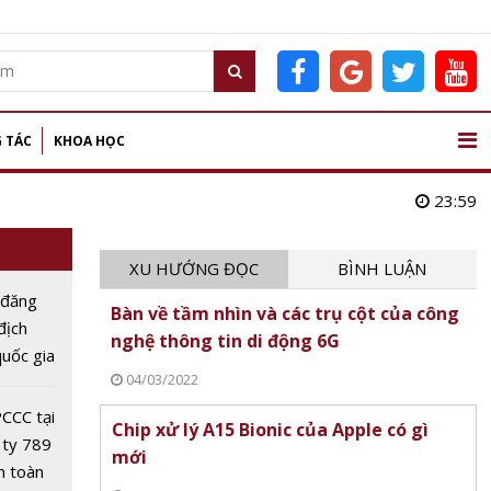
 TÁC
KHOA HỌC
23:59
XU HƯỚNG ĐỌC
BÌNH LUẬN
 đăng
Bàn về tầm nhìn và các trụ cột của công
 địch
nghệ thông tin di động 6G
uốc gia
04/03/2022
Dân lần
CCC tại
Chip xử lý A15 Bionic của Apple có gì
 ty 789
mới
n toàn