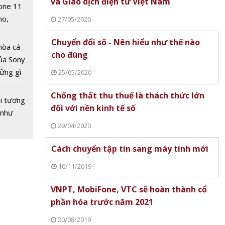
và Giao dịch điện tử Việt Nam
one 11
no,
27/05/2020
 Mỹ
Chuyển đổi số - Nên hiểu như thế nào
hòa cá
cho đúng
ủa Sony
hững gì
25/05/2020
 sống
Chống thất thu thuế là thách thức lớn
ùa hè
i tương
đối với nền kinh tế số
 như
29/04/2020
Cách chuyển tập tin sang máy tính mới
10/11/2019
VNPT, MobiFone, VTC sẽ hoàn thành cổ
phần hóa trước năm 2021
20/08/2019