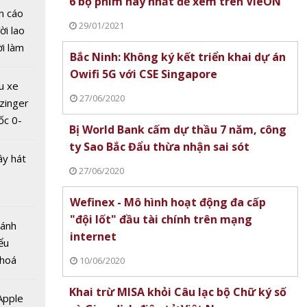
6 bộ phim hay nhất để xem trên VieON
n cáo
29/01/2021
ời lao
ời làm
Bắc Ninh: Không ký kết triển khai dự án
i bán
Owifi 5G với CSE Singapore
hu dịch
hay
u xe
ịch
27/06/2020
m trên
zinger
ốc 0-
Bị World Bank cấm dự thầu 7 năm, công
hưa tới
ty Sao Bắc Đẩu thừa nhận sai sót
ây hát
27/06/2020
Wefinex - Mô hình hoạt động đa cấp
ank
"đội lốt" đầu tài chính trên mạng
Bánh
ầu 7
internet
ểu
ty Sao
 hoá
10/06/2020
hừa
 nhiều
ót
Khai trừ MISA khỏi Câu lạc bộ Chữ ký số
về nguồn
 Apple