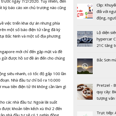
ở trước ngày 7/2/2020. Tuy nhiên, đến
Clip: Khuyế
t kỳ báo cáo xin chủ trương nào cũng
đối với ngư
động, ngư
 việc triển khai dự án nhưng phía
việc, ngườ
trên một số báo điện tử rằng đã ký
hàng tại k
6 bộ phim 
Lộ diện siê
 tại Bắc Ninh và một số địa phương
vụ trong d
nhất để xe
hypercar C
Covid-19
VieON
21C tăng t
Singapore mới chỉ đến gặp mặt và đề
100km/h c
a gửi được hồ sơ đề án đến cho chúng
2 giây
Bắc Sơn m
ộng siêu nhanh, có tốc độ gấp 100 lần
 đoạn. Nhà đầu tư chỉ bỏ ra 10.000
Bị World B
Pretzel - 
mua tiền điện tử thì không cần làm gì
cấm dự th
quy cây: Bi
năm, công 
tượng văn
Bắc Đẩu t
ho các nhà đầu tư. Ngoài lãi suất
châu Âu với
nhận sai s
n được khoản tiền kếch xù thứ 2 đến
tranh cãi 
Trực tiếp:
cập nhà đầu tư sẽ có 1 nghìn đồng.