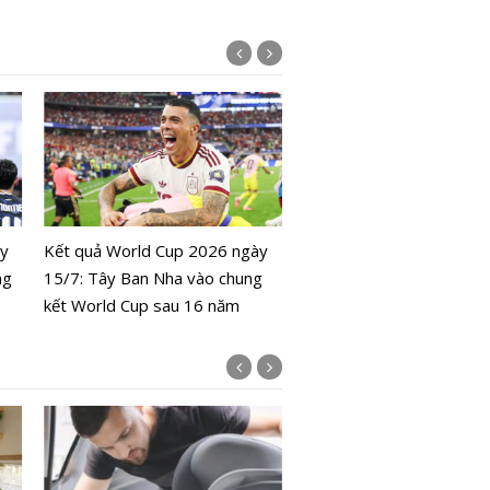
Lịch World Cup 2026 ngà
Colombia đối đầu Thụy S
ày
Kết quả World Cup 2026 ngày
ng
15/7: Tây Ban Nha vào chung
kết World Cup sau 16 năm
Bộ Y tế chưa cấp phép l