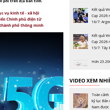
n phí trên địa bàn tỉnh.
công trình
phòng
Kết quả W
 vụ kinh tế - xã hội
Cup 2026 
iển Chính phủ điện tử
16/7: Arge
 thành phố thông minh
tiến vào c
Kết quả W
Cup 2026 
15/7: Tây 
Nha vào ch
World Cup
Hơn 23.20
năm
sét đánh ở
Bắc rạng s
VIDEO XEM NHI
Dell Techn
châu Á-Thá
Toàn cảnh 
Dương và 
kỷ lục Bản 
Bản có Chủ
Nam được 