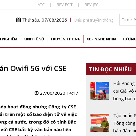
ATC
REV-ECIT
REV-JEC
Thứ sáu, 07/08/2026
Biểu phí truyền thông
I NGHIỆM
KINH TẾ SỐ
TRUYỀN THÔNG
XE - NGHE NHÌN
TƯƠNG
án Owifi 5G với CSE
TIN ĐỌC NHIỀU
Hải Phòng
cai Giải vô
27/06/2020 14:17
bóng bàn q
Báo Nhân 
hép hoạt động nhưng Công ty CSE
thứ 44
ải trên một số báo điện tử về việc
Tập huấn P
ong cả nước, trong đó có tỉnh Bắc
Tổng công
 với CSE bất kỳ văn bản nào liên
bảo đảm a