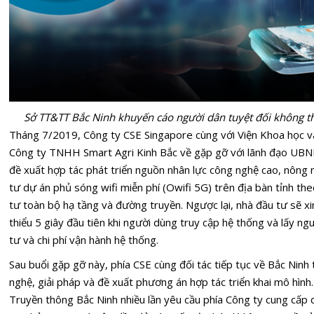
Sở TT&TT Bắc Ninh khuyến cáo người dân tuyệt đối không th
Tháng 7/2019, Công ty CSE Singapore cùng với Viện Khoa học 
Công ty TNHH Smart Agri Kinh Bắc về gặp gỡ với lãnh đạo UBND
đề xuất hợp tác phát triển nguồn nhân lực công nghệ cao, nông n
tư dự án phủ sóng wifi miễn phí (Owifi 5G) trên địa bàn tỉnh th
tư toàn bộ hạ tầng và đường truyền. Ngược lại, nhà đầu tư sẽ 
thiểu 5 giây đầu tiên khi người dùng truy cập hệ thống và lấy ng
tư và chi phí vận hành hệ thống.
Sau buổi gặp gỡ này, phía CSE cùng đối tác tiếp tục về Bắc Ninh 
nghệ, giải pháp và đề xuất phương án hợp tác triển khai mô hình.
Truyền thông Bắc Ninh nhiều lần yêu cầu phía Công ty cung cấp 