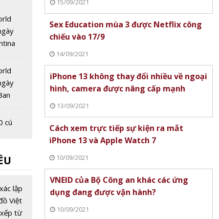
15/09/2021
 quốc
orld
Sex Education mùa 3 được Netflix công
ngày
chiếu vào 17/9
ntina
14/09/2021
hung kết
orld
iPhone 13 không thay đổi nhiều về ngoại
ngày
hình, camera được nâng cấp mạnh
Ban
13/09/2021
ung kết
 sau 16
0 cú
Cách xem trực tiếp sự kiện ra mắt
 miền
iPhone 13 và Apple Watch 7
áng nay
10/09/2021
ỀU
ologies
VNEID của Bộ Công an khác các ứng
i Bình
xác lập
dụng đang được vận hành?
Nhật
đồ Việt
10/09/2021
 tịch
xếp từ