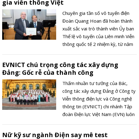
gia viễn thông Việt
trong số đó được cấp bằng sáng
chế - đều hướng tới tương lai và đó
Chuyên gia tần số vô tuyến điện
là lý do mọi người gọi ông là "nhà
Đoàn Quang Hoan đã hoàn thành
phát minh ra thế kỷ 20".
xuất sắc vai trò thành viên Ủy ban
Thể lệ vô tuyến của Liên minh Viễn
thông quốc tế 2 nhiệm kỳ, từ năm
2015 đến 2022.
EVNICT chú trọng công tác xây dựng
Đảng: Gốc rễ của thành công
Thấm nhuần tư tưởng của Bác,
công tác xây dựng Đảng ở Công ty
Viễn thông điện lực và Công nghệ
thông tin (EVNICT) chi nhánh Tập
đoàn Điện lực Việt Nam (EVN) luôn
được Đảng bộ Công ty chú trọng
và coi là nhiệm vụ thường xuyên,
Nữ kỹ sư ngành Điện say mê test
quan trọng, có tính quyết định