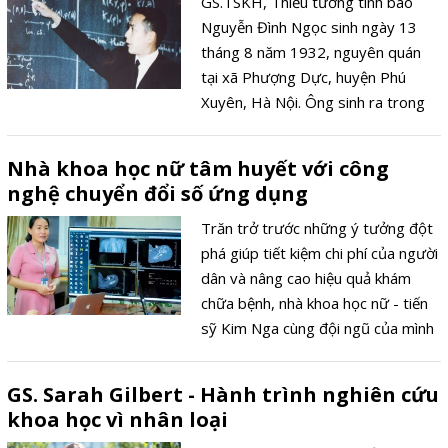
GS.TSKH, Thiếu tướng tình báo
Nguyễn Đình Ngọc sinh ngày 13
tháng 8 năm 1932, nguyên quán
tại xã Phượng Dực, huyện Phú
Xuyên, Hà Nội. Ông sinh ra trong
một gia đình trí thức cách mạng trở
thành một nhà khoa học, một chiến
Nhà khoa học nữ tâm huyết với công
sĩ cách mạng trầm lặng, cả cuộc đời
nghệ chuyển đổi số ứng dụng
cống hiến cho sự nghiệp xây dựng,
bảo vệ Tổ quốc.
Trăn trở trước những ý tưởng đột
phá giúp tiết kiệm chi phí của người
dân và nâng cao hiệu quả khám
chữa bệnh, nhà khoa học nữ - tiến
sỹ Kim Nga cùng đội ngũ của mình
đã cho ra hàng chục sản phẩm
công nghệ chuyển đổi số mang tính
GS. Sarah Gilbert - Hành trình nghiên cứu
đột phá và ứng dụng cao.
khoa học vì nhân loại