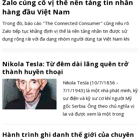
Zalo củng cố vị thế nền tảng tin nhắn
hàng đầu Việt Nam
Trong đó, báo cáo "The Connected Consumer" cũng nêu rõ
Zalo tiếp tục khẳng định vị thế là nền tảng nhắn tin được sử
dụng rộng rãi với đa dạng nhóm người dùng tại Việt Nam khi
vượt qua nhiều nền tảng quốc tế phổ biến, duy trì vị thế dẫn đầu
xuyên suốt năm 2025.
Nikola Tesla: Từ đêm dài lãng quên trở
thành huyền thoại
Nikola Tesla (10/7/1856 -
7/1/1943) là một nhà phát minh, kỹ
sư điện và kỹ sư cơ khí người Mỹ
gốc Serbia. Ông theo chủ nghĩa vị
lai và được xem là một trong
những nhà khoa học sáng tạo và
điên rồ nhất trong lịch sử. Tất cả
Hành trình ghi danh thế giới của chuyên
các thiết kế của ông - khoảng 300