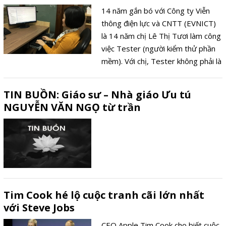
nâng cao chất lượng và hiệu quả
14 năm gắn bó với Công ty Viễn
các tổ chức cơ sở đảng.
thông điện lực và CNTT (EVNICT)
là 14 năm chị Lê Thị Tươi làm công
việc Tester (người kiểm thử phần
mềm). Với chị, Tester không phải là
một nghề, mà hơn cả, đó là một
niềm đam mê- đam mê đảm bảo
TIN BUỒN: Giáo sư – Nhà giáo Ưu tú
chất lượng phần mềm tốt nhất có
NGUYỄN VĂN NGỌ từ trần
thể trước khi phát hành cho người
dùng cuối.
Tim Cook hé lộ cuộc tranh cãi lớn nhất
với Steve Jobs
CEO Apple Tim Cook cho biết cuộc