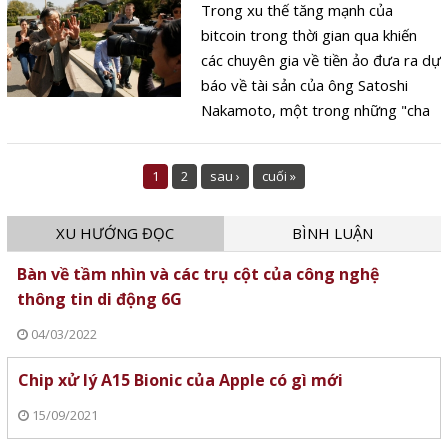
hạng các Tạp chí khoa học năm
Trong xu thế tăng mạnh của
2020.
bitcoin trong thời gian qua khiến
các chuyên gia về tiền ảo đưa ra dự
báo về tài sản của ông Satoshi
Nakamoto, một trong những "cha
đẻ" của đồng tiền ảo này có thể
đứng đầu danh sách tỉ phú trên thế
1
2
sau ›
cuối »
giới khi giá tăng hơn 3 lần so với
hiện tại.
XU HƯỚNG ĐỌC
BÌNH LUẬN
Bàn về tầm nhìn và các trụ cột của công nghệ
thông tin di động 6G
04/03/2022
Chip xử lý A15 Bionic của Apple có gì mới
15/09/2021