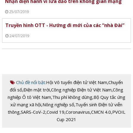
Nhận diện hành vi lừa đảo trên không gian mạng
25/07/2019
Truyền hình OTT - Hướng đi mới của các “nhà Đài”
24/07/2019
Chủ đề nổi bật:
Hội Vô tuyến điện tử Việt Nam
,
Chuyển
đổi số
,
Điện mặt trời
,
Công nghiệp Điện tử Việt Nam
,
Công
nghiệp Ô tô Việt Nam
,
Thu phí không dừng
,
Bộ Quy tắc ứng
xử mạng xã hội
,
Nông nghiệp số
,
Tuyển sinh Điện tử viễn
thông
,
SARS-CoV-2
,
Covid 19
,
Coronavirus
,
CMCN 4.0
,
PVOIL
Cup 2021