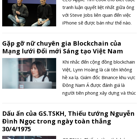
tranh luận quyết liệt nhất giữa ông
với Steve Jobs liên quan đến việc
iPhone sẽ được bán như thế nào.
Gặp gỡ nữ chuyên gia Blockchain của
Mạng lưới Đổi mới Sáng tạo Việt Nam
Khi nhắc đến cộng đồng blockchain
Việt, Lynn Hoàng là cái tên không
hề xa lạ. Giám đốc Binance khu vực
Đông Nam Á được đánh giá là
người tiên phong xây dựng và thúc
đẩy hệ sinh thái blockchain Việt vào
top 10 quốc gia quan trọng của
Dấu ấn của GS.TSKH, Thiếu tướng Nguyễn
Binance - sàn tiền số lớn nhất thế
Đình Ngọc trong ngày toàn thắng
giới.
30/4/1975