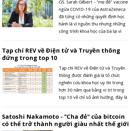
GS. Sarah Gilbert - "mẹ đẻ" vaccine
ngừa COVID-19 của AstraZeneca
đã từng có những quyết định học
hành là vì nguồn thu nhưng những
công trình khoa học của bà lại vì
nhân loại mà không phải vì tiền.
Tạp chí REV về Điện tử và Truyền thông
đứng trong top 10
Tạp chí REV về Điện tử và Truyền
thông được đánh giá là tổ chức
nghiên cứu khoa học uy tín trong
hơn 30 năm qua bằng vị trí trong
top 10 về chỉ số ảnh hưởng, đây là
bộ tiêu chí lần đầu tiên được áp
dụng tại Việt Nam bởi hệ thống
Satoshi Nakamoto - "Cha đẻ" của bitcoin
Vietnam Citation Gateway thuộc
có thể trở thành người giàu nhất thế giới
Đại học Quốc gia Hà Nội về xếp