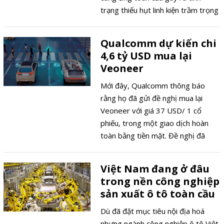
trạng thiếu hụt linh kiện trầm trọng
nhất đối với ngành sản xuất ô tô khi
có quá nửa số nhà quản lý lĩnh vực
Qualcomm dự kiến chi
này đánh giá tình trạng "rất nghiêm
4,6 tỷ USD mua lại
trọng".
Veoneer
Mới đây, Qualcomm thông báo
rằng họ đã gửi đề nghị mua lại
Veoneer với giá 37 USD/ 1 cổ
phiếu, trong một giao dịch hoàn
toàn bằng tiền mặt. Đề nghị đã
được Hội đồng quản trị Qualcomm
phê duyệt mà không cần lấy ý kiến
Việt Nam đang ở đâu
cổ đông và không có điều kiện tài
trong nền công nghiệp
chính.
sản xuất ô tô toàn cầu
Dù đã đặt mục tiêu nội địa hoá
nhưng ngành công nghiệp ô tô Việt