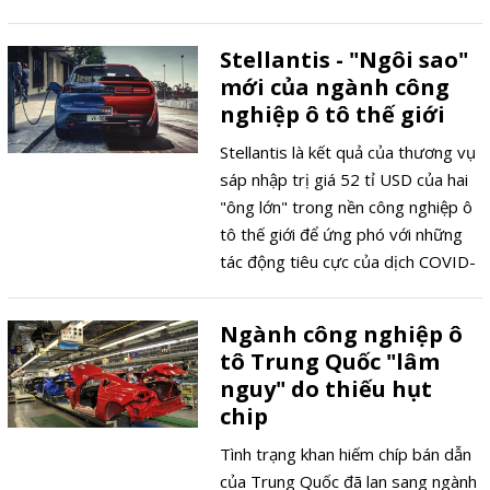
này là ưu tiên của Tập đoàn nhằm
"giải cứu" nền công nghiệp hàng
Stellantis - "Ngôi sao"
đầu thế giới này.
mới của ngành công
nghiệp ô tô thế giới
Stellantis là kết quả của thương vụ
sáp nhập trị giá 52 tỉ USD của hai
"ông lớn" trong nền công nghiệp ô
tô thế giới để ứng phó với những
tác động tiêu cực của dịch COVID-
19 và đây sẽ là tập đoàn lớn thứ 4
thế giới về quy mô cùng với vị trí
Ngành công nghiệp ô
thứ 3 thế giới về thị phần "4 bánh"
tô Trung Quốc "lâm
của thế giới.
nguy" do thiếu hụt
chip
Tình trạng khan hiếm chíp bán dẫn
của Trung Quốc đã lan sang ngành