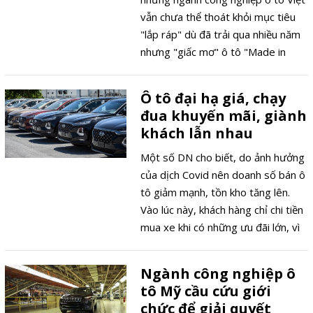
vẫn chưa thể thoát khỏi mục tiêu
"lắp ráp" dù đã trải qua nhiều năm
nhưng "giấc mơ" ô tô "Made in
Vietnam".
Ô tô đại hạ giá, chạy
đua khuyến mãi, giành
khách lẫn nhau
Một số DN cho biết, do ảnh hưởng
của dịch Covid nên doanh số bán ô
tô giảm mạnh, tồn kho tăng lên.
Vào lúc này, khách hàng chỉ chi tiền
mua xe khi có những ưu đãi lớn, vì
vậy đã đẩy mạnh khuyến mãi, đại
hạ giá.
Ngành công nghiệp ô
tô Mỹ cầu cứu giới
chức để giải quyết