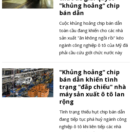
"khủng hoảng" chip
bán dẫn
Cuộc khủng hoảng chip bán dẫn
toàn cầu đang khiến cho các nhà
sản xuất "ăn không ngồi rồi" kéo
ngành công nghiệp ô tô của Mỹ đã
phải cầu cứu giới chức nước này
sớm xúc tiến dự án hỗ trợ xây
dựng nhà máy sản xuất chip
"Khủng hoảng" chip
"mature node" cùng các giải pháp
bán dẫn khiến tình
tài chính để hỗ trợ hoạt động sản
trạng "đắp chiếu" nhà
xuất trở lại.
máy sản xuất ô tô lan
rộng
Tình trạng thiếu hụt chip bán dẫn
đang tiếp tục phá huỷ ngành công
nghiệp ô tô khi liên tiếp các nhà