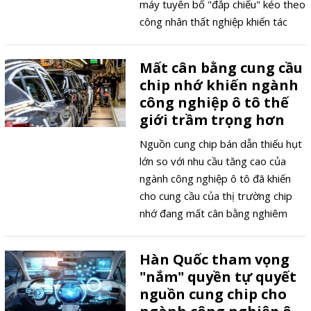
máy tuyên bố "đắp chiếu" kéo theo
công nhân thất nghiệp khiến tác
động của dịch COVID-19 ngày
càng trở nên trầm trọng hơn.
Mất cân bằng cung cầu
chip nhớ khiến ngành
công nghiệp ô tô thế
giới trầm trọng hơn
Nguồn cung chip bán dẫn thiếu hụt
lớn so với nhu cầu tăng cao của
ngành công nghiệp ô tô đã khiến
cho cung cầu của thị trường chip
nhớ đang mất cân bằng nghiêm
trọng có thể khiến các nhà máy sản
xuất phải đóng cửa.
Hàn Quốc tham vọng
"nắm" quyền tự quyết
nguồn cung chip cho