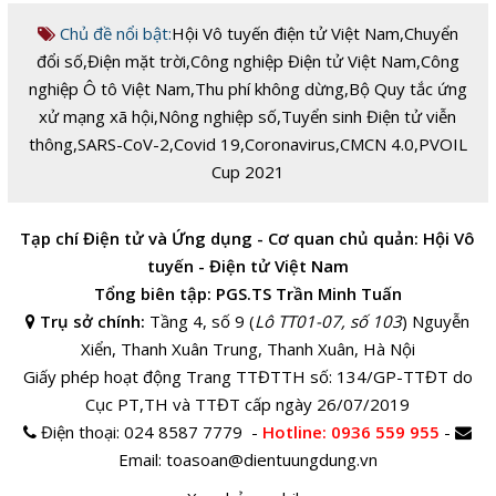
Chủ đề nổi bật:
Hội Vô tuyến điện tử Việt Nam
,
Chuyển
đổi số
,
Điện mặt trời
,
Công nghiệp Điện tử Việt Nam
,
Công
nghiệp Ô tô Việt Nam
,
Thu phí không dừng
,
Bộ Quy tắc ứng
xử mạng xã hội
,
Nông nghiệp số
,
Tuyển sinh Điện tử viễn
thông
,
SARS-CoV-2
,
Covid 19
,
Coronavirus
,
CMCN 4.0
,
PVOIL
Cup 2021
Tạp chí Điện tử và Ứng dụng - Cơ quan chủ quản: Hội Vô
tuyến - Điện tử Việt Nam
Tổng biên tập: PGS.TS Trần Minh Tuấn
Trụ sở chính:
Tầng 4, số 9 (
Lô TT01-07, số 103
) Nguyễn
Xiển, Thanh Xuân Trung, Thanh Xuân, Hà Nội
Giấy phép hoạt động Trang TTĐTTH số: 134/GP-TTĐT do
Cục PT,TH và TTĐT cấp ngày 26/07/2019
Điện thoại:
024 8587 7779 -
Hotline
: 0936 559 955
-
Email:
toasoan@dientuungdung.vn