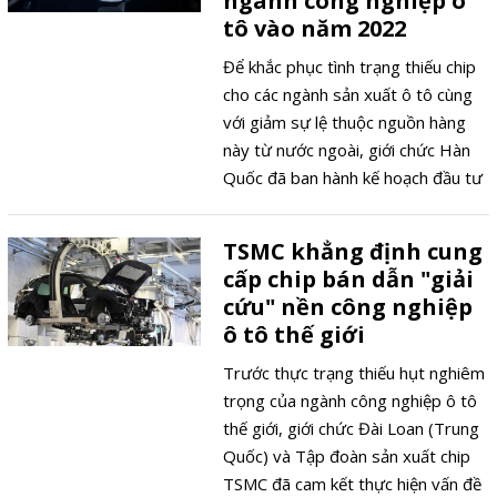
ngành công nghiệp ô
tô vào năm 2022
Để khắc phục tình trạng thiếu chip
cho các ngành sản xuất ô tô cùng
với giảm sự lệ thuộc nguồn hàng
này từ nước ngoài, giới chức Hàn
Quốc đã ban hành kế hoạch đầu tư
200 tỉ won (176 triệu USD) hướng
đến mục tiêu đón đầu thị trường
TSMC khẳng định cung
xe thế hệ mới.
cấp chip bán dẫn "giải
cứu" nền công nghiệp
ô tô thế giới
Trước thực trạng thiếu hụt nghiêm
trọng của ngành công nghiệp ô tô
thế giới, giới chức Đài Loan (Trung
Quốc) và Tập đoàn sản xuất chip
TSMC đã cam kết thực hiện vấn đề