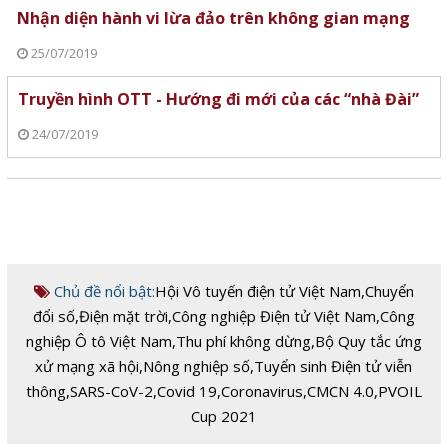
Nhận diện hành vi lừa đảo trên không gian mạng
25/07/2019
Truyền hình OTT - Hướng đi mới của các “nhà Đài”
24/07/2019
Chủ đề nổi bật:
Hội Vô tuyến điện tử Việt Nam
,
Chuyển
đổi số
,
Điện mặt trời
,
Công nghiệp Điện tử Việt Nam
,
Công
nghiệp Ô tô Việt Nam
,
Thu phí không dừng
,
Bộ Quy tắc ứng
xử mạng xã hội
,
Nông nghiệp số
,
Tuyển sinh Điện tử viễn
thông
,
SARS-CoV-2
,
Covid 19
,
Coronavirus
,
CMCN 4.0
,
PVOIL
Cup 2021