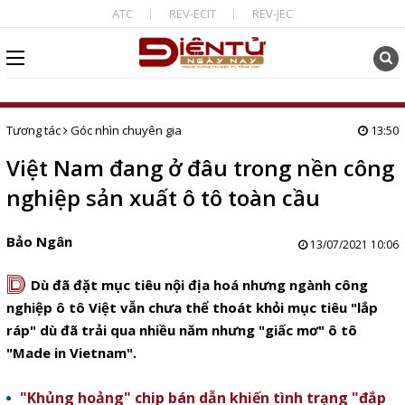
ATC
REV-ECIT
REV-JEC
Tương tác
Góc nhìn chuyên gia
13:50
Việt Nam đang ở đâu trong nền công
nghiệp sản xuất ô tô toàn cầu
Bảo Ngân
13/07/2021 10:06
D
Dù đã đặt mục tiêu nội địa hoá nhưng ngành công
nghiệp ô tô Việt vẫn chưa thể thoát khỏi mục tiêu "lắp
ráp" dù đã trải qua nhiều năm nhưng "giấc mơ" ô tô
"Made in Vietnam".
"Khủng hoảng" chip bán dẫn khiến tình trạng "đắp