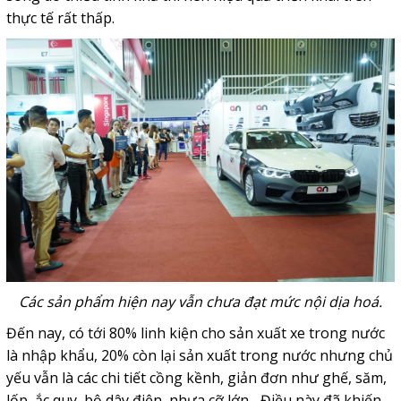
thực tế rất thấp.
Các sản phẩm hiện nay vẫn chưa đạt mức nội dịa hoá.
Đến nay, có tới 80% linh kiện cho sản xuất xe trong nước
là nhập khẩu, 20% còn lại sản xuất trong nước nhưng chủ
yếu vẫn là các chi tiết cồng kềnh, giản đơn như ghế, săm,
lốp, ắc quy, bộ dây điện, nhựa cỡ lớn... Điều này đã khiến