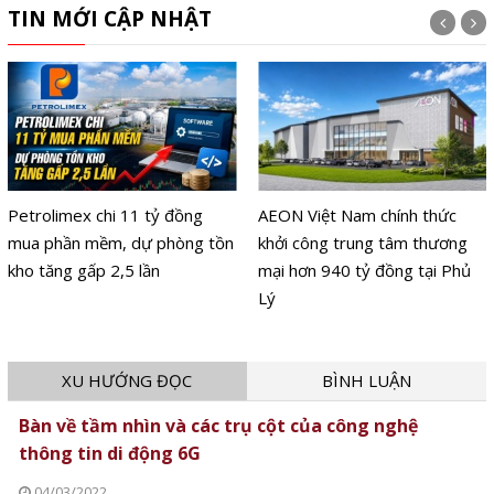
TIN MỚI CẬP NHẬT
AEON Việt Nam chính thức
Ba hãng xe Trung Quốc lọt
khởi công trung tâm thương
top 10 toàn cầu nửa đầu năm
mại hơn 940 tỷ đồng tại Phủ
2026
Lý
XU HƯỚNG ĐỌC
BÌNH LUẬN
Bàn về tầm nhìn và các trụ cột của công nghệ
thông tin di động 6G
04/03/2022