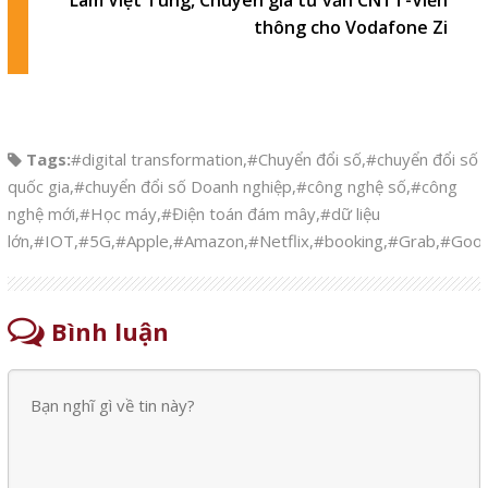
thông cho Vodafone Zi
Tags:
#digital transformation
,
#Chuyển đổi số
,
#chuyển đổi số
quốc gia
,
#chuyển đổi số Doanh nghiệp
,
#công nghệ số
,
#công
nghệ mới
,
#Học máy
,
#Điện toán đám mây
,
#dữ liệu
lớn
,
#IOT
,
#5G
,
#Apple
,
#Amazon
,
#Netflix
,
#booking
,
#Grab
,
#Goog
Bình luận