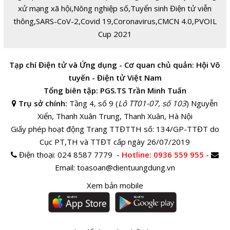
xử mạng xã hội
,
Nông nghiệp số
,
Tuyển sinh Điện tử viễn
thông
,
SARS-CoV-2
,
Covid 19
,
Coronavirus
,
CMCN 4.0
,
PVOIL
Cup 2021
Tạp chí Điện tử và Ứng dụng - Cơ quan chủ quản: Hội Vô
tuyến - Điện tử Việt Nam
Tổng biên tập: PGS.TS Trần Minh Tuấn
Trụ sở chính:
Tầng 4, số 9 (
Lô TT01-07, số 103
) Nguyễn
Xiển, Thanh Xuân Trung, Thanh Xuân, Hà Nội
Giấy phép hoạt động Trang TTĐTTH số: 134/GP-TTĐT do
Cục PT,TH và TTĐT cấp ngày 26/07/2019
Điện thoại:
024 8587 7779 -
Hotline
: 0936 559 955
-
Email:
toasoan@dientuungdung.vn
Xem bản mobile