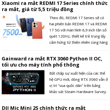
Xiaomi ra mắt REDMI 17 Series chính thức
ra mắt, giá từ 5,5 triệu đồng
Theo đó, REDMI 17 Series sẽ có
hai phiên bản REDMI 17 và REDMI
17 5G với màn hình 6,9 inch tần số
quét 120Hz, thiết kế trẻ trung lấy
cảm hứng từ thiên nhiên cùng hàng
loạt nâng cấp về độ bền và chính
sách hậu mãi.
Gainward ra mắt RTX 3060 Python II OC,
tối ưu cho máy tính phổ thông
Bất chấp sự xuất hiện của các thế
hệ GPU mới, dòng RTX 3060 vẫn ở
vị trí "vua quốc dân" trên bảng
khảo sát Steam Hardware Survey.
DJI Mic Mini 2S chính thức ra mắt