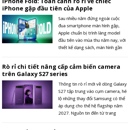
iPhone Fold: Toàn cảnh rò rỉ về chiếc
iPhone gập đầu tiên của Apple
Sau nhiều năm đứng ngoài cuộc
đua smartphone màn hình gập,
Apple chuẩn bị trình làng model
đầu tiên vào mùa thu năm nay, với
thiết kế dạng sách, màn hình gần
như không nếp gấp và mức giá
vượt mọi tiền lệ của hãng.
Rò rỉ chi tiết nâng cấp cảm biến camera
https://www.macrumors.com/round
trên Galaxy S27 series
fold/
Thông tin rò rỉ mới về dòng Galaxy
S27 tập trung vào cụm camera, hé
lộ những thay đổi Samsung có thể
áp dụng cho thế hệ flagship năm
2027. Nguồn tin đến từ trang
WinFuture, đơn vị vốn có nhiều dự
đoán chính xác về phần cứng