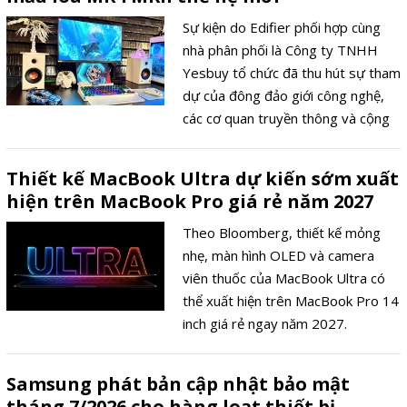
Sự kiện do Edifier phối hợp cùng
nhà phân phối là Công ty TNHH
Yesbuy tổ chức đã thu hút sự tham
dự của đông đảo giới công nghệ,
các cơ quan truyền thông và cộng
đồng sáng tạo nội dung tại TP. Hồ
Chí Minh.
Thiết kế MacBook Ultra dự kiến sớm xuất
hiện trên MacBook Pro giá rẻ năm 2027
Theo Bloomberg, thiết kế mỏng
nhẹ, màn hình OLED và camera
viên thuốc của MacBook Ultra có
thể xuất hiện trên MacBook Pro 14
inch giá rẻ ngay năm 2027.
Samsung phát bản cập nhật bảo mật
tháng 7/2026 cho hàng loạt thiết bị