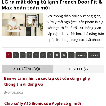
LG ra mắt dòng tủ lạnh French Door Fit &
Galaxy trong quá khứ.
Max hoàn toàn mới
Với thông điệp “Vừa y không gian,
vừa ý trải nghiệm”, sản phẩm là sự
kết hợp thiết kế tối ưu không gian
lắp đặt, dung tích lớn, khả năng bảo
quản linh hoạt cùng các giải pháp
làm đá và vận hành thông minh,
đáp ứng nhu cầu ngày càng đa
1
2
3
4
5
6
7
8
9
…
sau ›
cuối »
dạng của gia đình Việt.
XU HƯỚNG ĐỌC
BÌNH LUẬN
Bàn về tầm nhìn và các trụ cột của công nghệ
thông tin di động 6G
04/03/2022
Chip xử lý A15 Bionic của Apple có gì mới