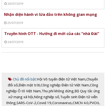
26/07/2019
Nhận diện hành vi lừa đảo trên không gian mạng
25/07/2019
Truyền hình OTT - Hướng đi mới của các “nhà Đài”
24/07/2019
Chủ đề nổi bật:
Hội Vô tuyến điện tử Việt Nam
,
Chuyển
đổi số
,
Điện mặt trời
,
Công nghiệp Điện tử Việt Nam
,
Công
nghiệp Ô tô Việt Nam
,
Thu phí không dừng
,
Bộ Quy tắc ứng
xử mạng xã hội
,
Nông nghiệp số
,
Tuyển sinh Điện tử viễn
thông
,
SARS-CoV-2
,
Covid 19
,
Coronavirus
,
CMCN 4.0
,
PVOIL