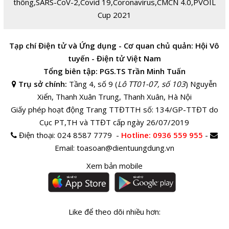
thông
,
SARS-CoV-2
,
Covid 19
,
Coronavirus
,
CMCN 4.0
,
PVOIL
Cup 2021
Tạp chí Điện tử và Ứng dụng - Cơ quan chủ quản: Hội Vô
tuyến - Điện tử Việt Nam
Tổng biên tập: PGS.TS Trần Minh Tuấn
Trụ sở chính:
Tầng 4, số 9 (
Lô TT01-07, số 103
) Nguyễn
Xiển, Thanh Xuân Trung, Thanh Xuân, Hà Nội
Giấy phép hoạt động Trang TTĐTTH số: 134/GP-TTĐT do
Cục PT,TH và TTĐT cấp ngày 26/07/2019
Điện thoại:
024 8587 7779 -
Hotline
: 0936 559 955
-
Email:
toasoan@dientuungdung.vn
Xem bản mobile
Like để theo dõi nhiều hơn: