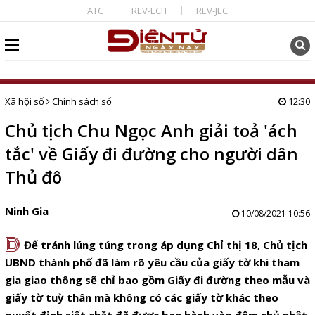
ATC
REV-ECIT
REV-JEC
Xã hội số
Chính sách số
12:30
Chủ tịch Chu Ngọc Anh giải toả 'ách
tắc' về Giấy đi đường cho người dân
Thủ đô
Ninh Gia
10/08/2021 10:56
D
Để tránh lúng túng trong áp dụng Chỉ thị 18, Chủ tịch
UBND thành phố đã làm rõ yêu cầu của giấy tờ khi tham
gia giao thông sẽ chỉ bao gồm Giấy đi đường theo mẫu và
giấy tờ tuỳ thân mà không có các giấy tờ khác theo