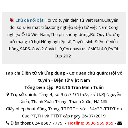
Chủ đề nổi bật:
Hội Vô tuyến điện tử Việt Nam
,
Chuyển
đổi số
,
Điện mặt trời
,
Công nghiệp Điện tử Việt Nam
,
Công
nghiệp Ô tô Việt Nam
,
Thu phí không dừng
,
Bộ Quy tắc ứng
xử mạng xã hội
,
Nông nghiệp số
,
Tuyển sinh Điện tử viễn
thông
,
SARS-CoV-2
,
Covid 19
,
Coronavirus
,
CMCN 4.0
,
PVOIL
Cup 2021
Tạp chí Điện tử và Ứng dụng - Cơ quan chủ quản: Hội Vô
tuyến - Điện tử Việt Nam
Tổng biên tập: PGS.TS Trần Minh Tuấn
Trụ sở chính:
Tầng 4, số 9 (
Lô TT01-07, số 103
) Nguyễn
Xiển, Thanh Xuân Trung, Thanh Xuân, Hà Nội
Giấy phép hoạt động Trang TTĐTTH số: 134/GP-TTĐT do
Cục PT,TH và TTĐT cấp ngày 26/07/2019
Điện thoại:
024 8587 7779 -
Hotline
: 0936 559 955
-