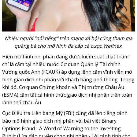
Nhiều người "nổi tiếng" trên mạng xã hội cũng tham gia
quảng bá cho mô hình đa cấp cá cược Wefinex.
Hiện mô hình nhị phân đang được kiểm soát chặt thậm
chí là cấm tại nhiều nước. Cơ quan Quản lý Tài chính
Vương quốc Anh (FCAUK) áp dụng lệnh cấm vĩnh viễn mô
hình giao dịch nhị phân với khách hàng phổ thông. Trong
khi đó, Cơ quan Chứng khoán và Thị trường Châu Âu
(ESMA) cấm tất cả hình thức giao dịch nhị phân trên toàn
lãnh thổ châu Âu.
Cục Điều tra Liên bang Mỹ (FBI) cũng đã lên tiếng cảnh
báo mô hình giao dịch nhị phân với bài viết Binary
Options Fraud - A Word of Warning to the Investing
Public (Lừa đảo quyền chọn nhị phân - Lời cảnh tỉnh cho