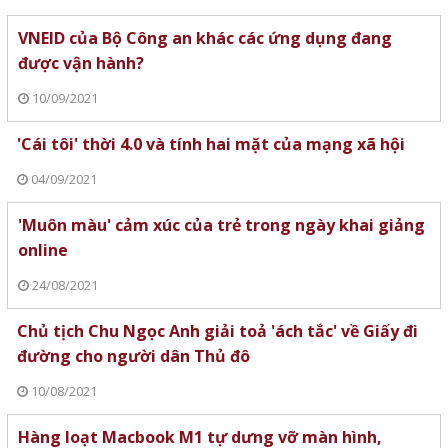
VNEID của Bộ Công an khác các ứng dụng đang
được vận hành?
10/09/2021
'Cái tôi' thời 4.0 và tính hai mặt của mạng xã hội
04/09/2021
'Muôn màu' cảm xúc của trẻ trong ngày khai giảng
online
24/08/2021
Chủ tịch Chu Ngọc Anh giải toả 'ách tắc' về Giấy đi
đường cho người dân Thủ đô
10/08/2021
Hàng loạt Macbook M1 tự dưng vỡ màn hình,