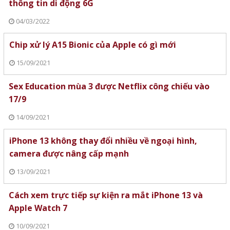
thông tin di động 6G
04/03/2022
Chip xử lý A15 Bionic của Apple có gì mới
15/09/2021
Sex Education mùa 3 được Netflix công chiếu vào
17/9
14/09/2021
iPhone 13 không thay đổi nhiều về ngoại hình,
camera được nâng cấp mạnh
13/09/2021
Cách xem trực tiếp sự kiện ra mắt iPhone 13 và
Apple Watch 7
10/09/2021