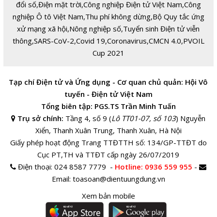
đổi số
,
Điện mặt trời
,
Công nghiệp Điện tử Việt Nam
,
Công
nghiệp Ô tô Việt Nam
,
Thu phí không dừng
,
Bộ Quy tắc ứng
xử mạng xã hội
,
Nông nghiệp số
,
Tuyển sinh Điện tử viễn
thông
,
SARS-CoV-2
,
Covid 19
,
Coronavirus
,
CMCN 4.0
,
PVOIL
Cup 2021
Tạp chí Điện tử và Ứng dụng - Cơ quan chủ quản: Hội Vô
tuyến - Điện tử Việt Nam
Tổng biên tập: PGS.TS Trần Minh Tuấn
Trụ sở chính:
Tầng 4, số 9 (
Lô TT01-07, số 103
) Nguyễn
Xiển, Thanh Xuân Trung, Thanh Xuân, Hà Nội
Giấy phép hoạt động Trang TTĐTTH số: 134/GP-TTĐT do
Cục PT,TH và TTĐT cấp ngày 26/07/2019
Điện thoại:
024 8587 7779 -
Hotline
: 0936 559 955
-
Email:
toasoan@dientuungdung.vn
Xem bản mobile