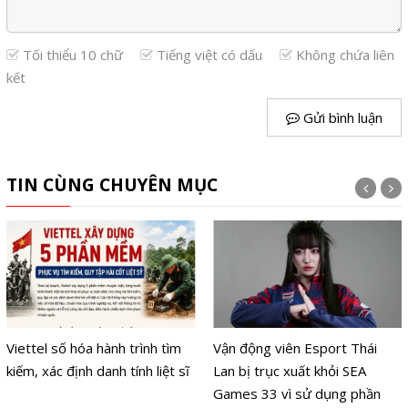
Tối thiểu 10 chữ
Tiếng việt có dấu
Không chứa liên
kết
Gửi bình luận
TIN CÙNG CHUYÊN MỤC
Viettel số hóa hành trình tìm
Vận động viên Esport Thái
kiếm, xác định danh tính liệt sĩ
Lan bị trục xuất khỏi SEA
Games 33 vì sử dụng phần