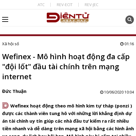
ATC
REV-ECIT
REV-JEC
Xã hội số
01:16
Wefinex - Mô hình hoạt động đa cấp
"đội lốt" đầu tài chính trên mạng
internet
Đức Thuận
10/06/2020 10:04
D
Wefinex hoạt động theo mô hình kim tự tháp (ponzi )
được các thành viên tung hô với những lời khẳng định dự
án tài chính uy tín giúp các nhà đầu tư kiếm ra rất nhiều
tiền nhanh và dễ dàng trên mạng xã hội bằng các hình ảnh