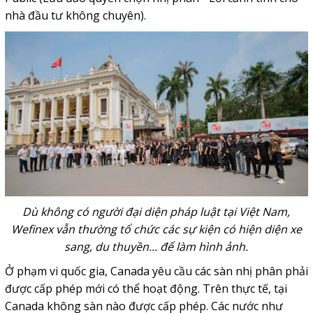
nhà đầu tư không chuyên).
Dù không có người đại diện pháp luật tại Việt Nam,
Wefinex vẫn thường tổ chức các sự kiện có hiện diện xe
sang, du thuyền... để làm hình ảnh.
Ở phạm vi quốc gia, Canada yêu cầu các sàn nhị phân phải
được cấp phép mới có thể hoạt động. Trên thực tế, tại
Canada không sàn nào được cấp phép. Các nước như