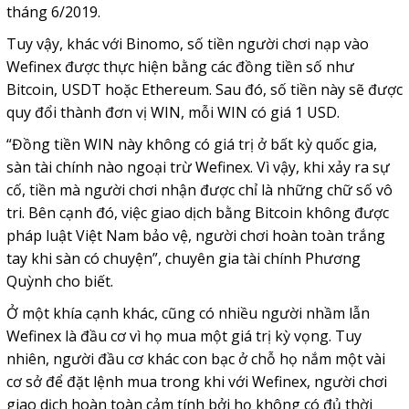
tháng 6/2019.
Tuy vậy, khác với Binomo, số tiền người chơi nạp vào
Wefinex được thực hiện bằng các đồng tiền số như
Bitcoin, USDT hoặc Ethereum. Sau đó, số tiền này sẽ được
quy đổi thành đơn vị WIN, mỗi WIN có giá
1 USD
.
“Đồng tiền WIN này không có giá trị ở bất kỳ quốc gia,
sàn tài chính nào ngoại trừ Wefinex. Vì vậy, khi xảy ra sự
cố, tiền mà người chơi nhận được chỉ là những chữ số vô
tri. Bên cạnh đó, việc giao dịch bằng Bitcoin không được
pháp luật Việt Nam bảo vệ, người chơi hoàn toàn trắng
tay khi sàn có chuyện”, chuyên gia tài chính Phương
Quỳnh cho biết.
Ở một khía cạnh khác, cũng có nhiều người nhầm lẫn
Wefinex là đầu cơ vì họ mua một giá trị kỳ vọng. Tuy
nhiên, người đầu cơ khác con bạc ở chỗ họ nắm một vài
cơ sở để đặt lệnh mua trong khi với Wefinex, người chơi
giao dịch hoàn toàn cảm tính bởi họ không có đủ thời