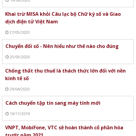
10/06/2020
Khai trừ MISA khỏi Câu lạc bộ Chữ ký số và Giao
dịch điện tử Việt Nam
27/05/2020
Chuyển đổi số - Nên hiểu như thế nào cho đúng
25/05/2020
Chống thất thu thuế là thách thức lớn đối với nền
kinh tế số
29/04/2020
Cách chuyển tập tin sang máy tính mới
10/11/2019
VNPT, MobiFone, VTC sẽ hoàn thành cổ phần hóa
trước năm 2021