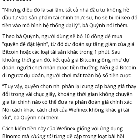
"Nhưng điều đó là sai lầm, tất cả nhà đầu tư không hề
đầu tư vào sản phẩm tài chính thực sự, họ sẽ bị lôi kéo đổ
tiền vào mô hình hệ thống đại lý", bà Quỳnh nói thêm.
Theo bà Quỳnh, người dùng sẽ bỏ 10 đồng để mua
"quyền để đặt lệnh", từ đó dự đoán sự tăng giảm của giá
Bitcoin hoặc các loại tài sản khác trong 1 phút. Sau
khoảng thời gian đó, kết quả giá Bitcoin giống như dự
đoán, người chơi nhận được tiền thưởng. Nếu giá Bitcoin
đi ngược dự đoán, người chơi mất toàn bộ số tiền cược.
“Tuy vậy, quyền chọn nhị phân lại cung cấp bảng giá thay
đổi trong vài chục giây, khoảng thời gian không chuyên
gia tài chính nào có thể đưa ra phán đoán giá chính xác.
Nói cách khác, cách chơi của Wefinex không khác gì tài
xỉu”, bà Quỳnh nói thêm.
Cách kiếm tiền này của Wefinex giống với
ứng dụng
Binomo
mà
chúng tôi
từng đề cập trong loạt bài hồi