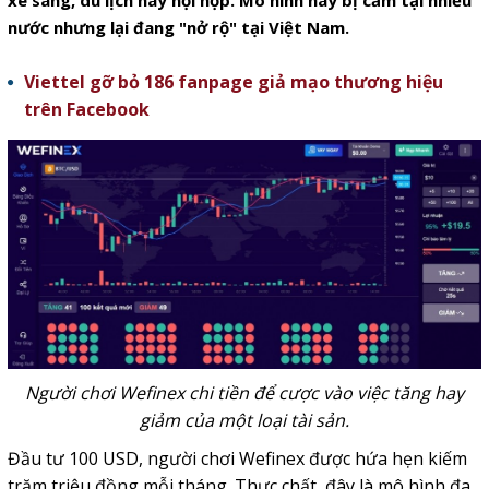
xe sang, du lịch hay hội họp. Mô hình này bị cấm tại nhiều
nước nhưng lại đang "nở rộ" tại Việt Nam.
Viettel gỡ bỏ 186 fanpage giả mạo thương hiệu
trên Facebook
Người chơi Wefinex chi tiền để cược vào việc tăng hay
giảm của một loại tài sản.
Đầu tư 100 USD, người chơi Wefinex được hứa hẹn kiếm
trăm triệu đồng mỗi tháng. Thực chất, đây là mô hình đa