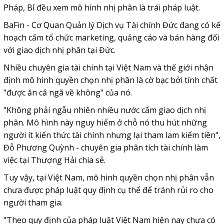
Pháp, Bỉ đều xem mô hình nhị phân là trái pháp luật.
BaFin - Cơ Quan Quản lý Dịch vụ Tài chính Đức đang có kế
hoạch cấm tổ chức marketing, quảng cáo và bán hàng đối
với giao dịch nhị phân tại Đức.
Nhiều chuyên gia tài chính tại Việt Nam và thế giới nhận
định mô hình quyền chọn nhị phân là cờ bạc bởi tính chất
"được ăn cả ngã về không" của nó.
"Không phải ngẫu nhiên nhiều nước cấm giao dịch nhị
phân. Mô hình này nguy hiểm ở chỗ nó thu hút những
người ít kiến thức tài chính nhưng lại tham lam kiếm tiền",
Đỗ Phương Quỳnh - chuyên gia phân tích tài chính làm
việc tại Thượng Hải chia sẻ.
Tuy vậy, tại Việt Nam, mô hình quyền chọn nhị phân vẫn
chưa được pháp luật quy định cụ thể để tránh rủi ro cho
người tham gia.
"Theo quy định của pháp luật Việt Nam hiện nay chưa có