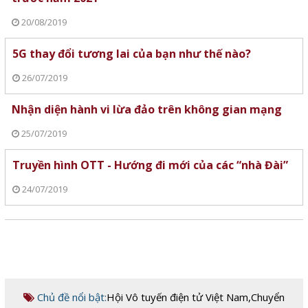
20/08/2019
5G thay đổi tương lai của bạn như thế nào?
26/07/2019
Nhận diện hành vi lừa đảo trên không gian mạng
25/07/2019
Truyền hình OTT - Hướng đi mới của các “nhà Đài”
24/07/2019
Chủ đề nổi bật:
Hội Vô tuyến điện tử Việt Nam
,
Chuyển