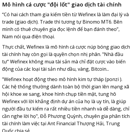
Mô hình cá cược "đội lốt" giao dịch tài chính
“Có hai cách tham gia kiếm tiền từ Wefinex là làm đại lý và
trade (giao dịch). Trade thì tương tự Binomo MT6. Bên
mình có thuê chuyên gia đọc lệnh để bạn đánh theo”,
Nam nói qua điện thoại.
Thực chất, Wefinex là mô hình cá cược núp bóng giao dịch
tài chính hay còn gọi là quyền chọn nhị phân. "Nhà đầu
tư" Wefinex không mua tài sản mà chỉ đặt cược vào biến
động của các loại tài sản như dầu, vàng,
Bitcoin...
"Wefinex hoạt động theo mô hình kim tự tháp (ponzi ).
Các hệ thống thường dành toàn bộ thời gian lên mạng xã
hội khoe xe sang, khoe hình chụp tiền mặt, tung hô
Wefinex với lời khẳng định dự án của họ là uy tín, là giúp
người đầu tư kiếm ra rất nhiều tiền nhanh và dễ dàng, chỉ
cần nghe lời họ", Đỗ Phương Quỳnh, chuyên gia phân tích
tài chính làm việc tại Ant Financial Thượng Hải, Trung
Quốc chia sẻ.