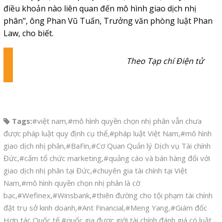
điều khoản nào liên quan đến mô hình giao dịch nhị
phân", ông Phan Vũ Tuấn, Trưởng văn phòng luật Phan
Law, cho biết.
Theo Tạp chí Điện tử
Tags:
#việt nam
,
#mô hình quyền chọn nhị phân vẫn chưa
được pháp luật quy định cụ thể
,
#pháp luật Việt Nam
,
#mô hình
giao dịch nhị phân
,
#BaFin
,
#Cơ Quan Quản lý Dịch vụ Tài chính
Đức
,
#cấm tổ chức marketing
,
#quảng cáo và bán hàng đối với
giao dịch nhị phân tại Đức
,
#chuyên gia tài chính tại Việt
Nam
,
#mô hình quyền chọn nhị phân là cờ
bạc
,
#Wefinex
,
#Winsbank
,
#thiên đường cho tội phạm tài chính
đặt trụ sở kinh doanh
,
#Ant Financial
,
#Meng Yang
,
#Giám đốc
Hợp tác Quốc tế
,
#quốc gia được giới tài chính đánh giá có luật