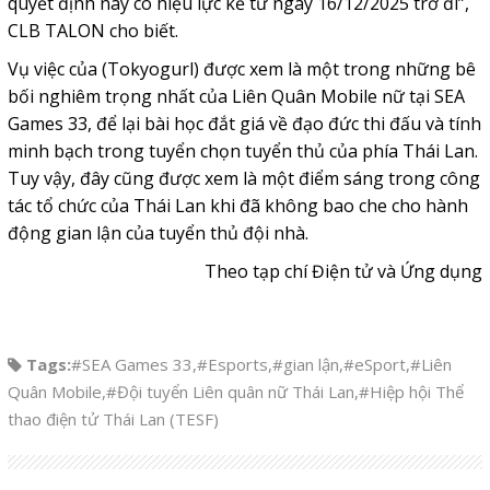
quyết định này có hiệu lực kể từ ngày 16/12/2025 trở đi”,
CLB TALON cho biết.
Vụ việc của (Tokyogurl) được xem là một trong những bê
bối nghiêm trọng nhất của Liên Quân Mobile nữ tại SEA
Games 33, để lại bài học đắt giá về đạo đức thi đấu và tính
minh bạch trong tuyển chọn tuyển thủ của phía Thái Lan.
Tuy vậy, đây cũng được xem là một điểm sáng trong công
tác tổ chức của Thái Lan khi đã không bao che cho hành
động gian lận của tuyển thủ đội nhà.
Theo tạp chí Điện tử và Ứng dụng
Tags:
#SEA Games 33
,
#Esports
,
#gian lận
,
#eSport
,
#Liên
Quân Mobile
,
#Đội tuyển Liên quân nữ Thái Lan
,
#Hiệp hội Thể
thao điện tử Thái Lan (TESF)