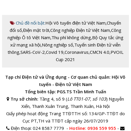
Chủ đề nổi bật:
Hội Vô tuyến điện tử Việt Nam
,
Chuyển
đổi số
,
Điện mặt trời
,
Công nghiệp Điện tử Việt Nam
,
Công
nghiệp Ô tô Việt Nam
,
Thu phí không dừng
,
Bộ Quy tắc ứng
xử mạng xã hội
,
Nông nghiệp số
,
Tuyển sinh Điện tử viễn
thông
,
SARS-CoV-2
,
Covid 19
,
Coronavirus
,
CMCN 4.0
,
PVOIL
Cup 2021
Tạp chí Điện tử và Ứng dụng - Cơ quan chủ quản: Hội Vô
tuyến - Điện tử Việt Nam
Tổng biên tập: PGS.TS Trần Minh Tuấn
Trụ sở chính:
Tầng 4, số 9 (
Lô TT01-07, số 103
) Nguyễn
Xiển, Thanh Xuân Trung, Thanh Xuân, Hà Nội
Giấy phép hoạt động Trang TTĐTTH số: 134/GP-TTĐT do
Cục PT,TH và TTĐT cấp ngày 26/07/2019
Điện thoại:
024 8587 7779 -
Hotline
: 0936 559 955
-