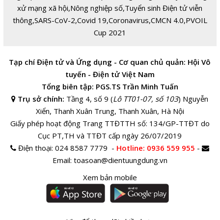
xử mạng xã hội
,
Nông nghiệp số
,
Tuyển sinh Điện tử viễn
thông
,
SARS-CoV-2
,
Covid 19
,
Coronavirus
,
CMCN 4.0
,
PVOIL
Cup 2021
Tạp chí Điện tử và Ứng dụng - Cơ quan chủ quản: Hội Vô
tuyến - Điện tử Việt Nam
Tổng biên tập: PGS.TS Trần Minh Tuấn
Trụ sở chính:
Tầng 4, số 9 (
Lô TT01-07, số 103
) Nguyễn
Xiển, Thanh Xuân Trung, Thanh Xuân, Hà Nội
Giấy phép hoạt động Trang TTĐTTH số: 134/GP-TTĐT do
Cục PT,TH và TTĐT cấp ngày 26/07/2019
Điện thoại:
024 8587 7779 -
Hotline
: 0936 559 955
-
Email:
toasoan@dientuungdung.vn
Xem bản mobile