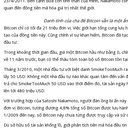
23/4/2011. Bên cạnh đứa con tinh thần của mình, Nakamoto còn để 
quan đến đồng tiền mã hóa giá trị nhất thế giới.
Danh tính của cha đẻ Bitcoin vẫn là một ẩn
Bitcoin chỉ có tối đa 21 triệu đơn vị. Việc giới hạn tổng cung lư
tạo của đồng tiền này. Cũng chính vì sự khan hiếm, Bitcoin đã tạ
đầu tư.
Trong khoảng thời gian đầu, giá một Bitcoin hầu như bằng 0, chín
về 11 năm trước, bạn có thể thâu tóm toàn bộ số Bitcoin tồn tại 
Tháng 3/2010, một nhà đầu tư với biệt danh SmokeTooMuch rao
lấy
50
USD
. Không một nhà đầu tư nào khác quan tâm đến vấn đề
trả cho SmokeTooMuch
50
USD
vào thời điểm đó, tài sản ngày 
lên tới
480
triệu USD
.
Với trường hợp của Satoshi Nakamoto, người đàn ông bí ẩn này đ
đơn vị Bitcoin, tương đương 4,8% tổng số Bitcoin được lưu hành
1/2009 đến nay, số Bitcoin này chưa từng được truy cập và sử d
Dù sở hữu số tài sản khổng lồ, giới phân tích tiền mã hóa đều t