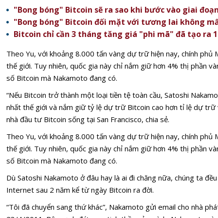
"Bong bóng" Bitcoin sẽ ra sao khi bước vào giai đoạn
"Bong bóng" Bitcoin đối mặt với tương lai không m
Bitcoin chỉ cần 3 tháng tăng giá "phi mã" đã tạo ra 
Theo Yu, với khoảng 8.000 tấn vàng dự trữ hiện nay, chính phủ
thế giới. Tuy nhiên, quốc gia này chỉ nắm giữ hơn 4% thị phần vàn
số Bitcoin mà Nakamoto đang có.
“Nếu Bitcoin trở thành một loại tiền tệ toàn cầu, Satoshi Nakamo
nhất thế giới và nắm giữ tỷ lệ dự trữ Bitcoin cao hơn tỉ lệ dự t
nhà đầu tư Bitcoin sống tại San Francisco, chia sẻ.
Theo Yu, với khoảng 8.000 tấn vàng dự trữ hiện nay, chính phủ
thế giới. Tuy nhiên, quốc gia này chỉ nắm giữ hơn 4% thị phần vàn
số Bitcoin mà Nakamoto đang có.
Dù Satoshi Nakamoto ở đâu hay là ai đi chăng nữa, chúng ta đều 
Internet sau 2 năm kể từ ngày Bitcoin ra đời.
“Tôi đã chuyển sang thứ khác”, Nakamoto gửi email cho nhà phát