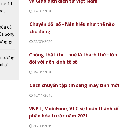
và Giao dịch điện tử Việt Nam
one 11
no,
27/05/2020
 Mỹ
ục rót
Chuyển đổi số - Nên hiểu như thế nào
triệu
hòa cá
cho đúng
truyền
ủa Sony
Việt
hững gì
25/05/2020
 sao?
 sống
Chống thất thu thuế là thách thức lớn
ùa hè
i tương
đối với nền kinh tế số
 như
29/04/2020
Cách chuyển tập tin sang máy tính mới
10/11/2019
VNPT, MobiFone, VTC sẽ hoàn thành cổ
phần hóa trước năm 2021
20/08/2019