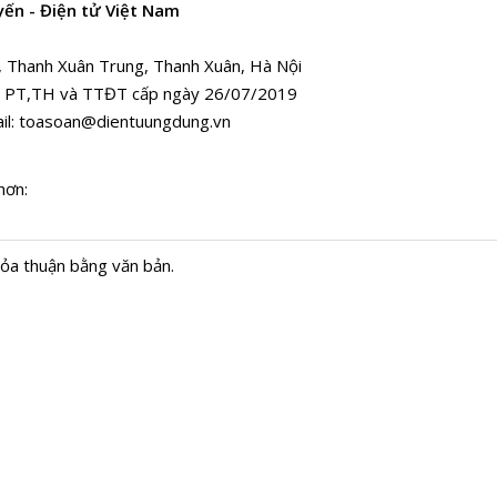
yến - Điện tử Việt Nam
, Thanh Xuân Trung, Thanh Xuân, Hà Nội
 PT,TH và TTĐT cấp ngày 26/07/2019
il:
toasoan@dientuungdung.vn
hơn:
hỏa thuận bằng văn bản.