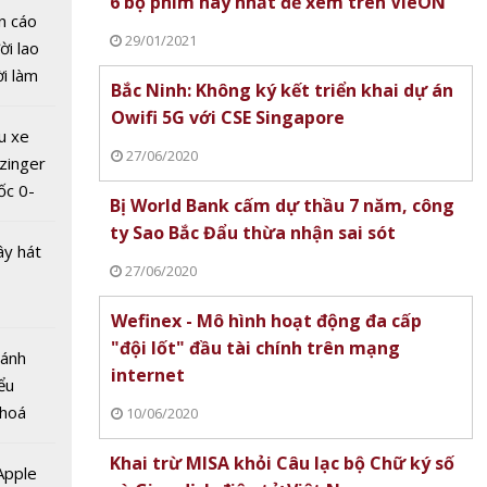
6 bộ phim hay nhất để xem trên VieON
 Brexit
n cáo
ặng
29/01/2021
ời lao
nhưng
ời làm
Bắc Ninh: Không ký kết triển khai dự án
oàn tất
i bán
Owifi 5G với CSE Singapore
hu dịch
u xe
ịch
27/06/2020
zinger
ốc 0-
Bị World Bank cấm dự thầu 7 năm, công
hưa tới
ty Sao Bắc Đẩu thừa nhận sai sót
ây hát
27/06/2020
án châu
Wefinex - Mô hình hoạt động đa cấp
tăng
"đội lốt" đầu tài chính trên mạng
 1/10
Bánh
internet
ểu
 hoá
10/06/2020
 nhiều
Khai trừ MISA khỏi Câu lạc bộ Chữ ký số
về nguồn
 Apple