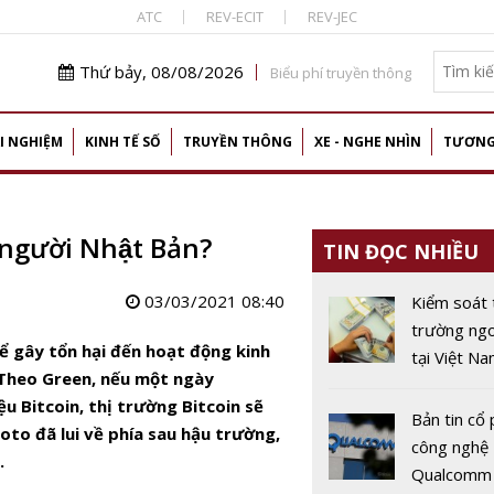
ATC
REV-ECIT
REV-JEC
Thứ bảy, 08/08/2026
Biểu phí truyền thông
I NGHIỆM
KINH TẾ SỐ
TRUYỀN THÔNG
XE - NGHE NHÌN
TƯƠNG
người Nhật Bản?
TIN ĐỌC NHIỀU
03/03/2021 08:40
Kiểm soát 
trường ngo
hể gây tổn hại đến hoạt động kinh
tại Việt Na
 Theo Green, nếu một ngày
học từ các
u Bitcoin, thị trường Bitcoin sẽ
tiên tiến
Bản tin cổ 
to đã lui về phía sau hậu trường,
công nghệ 
.
Qualcomm 