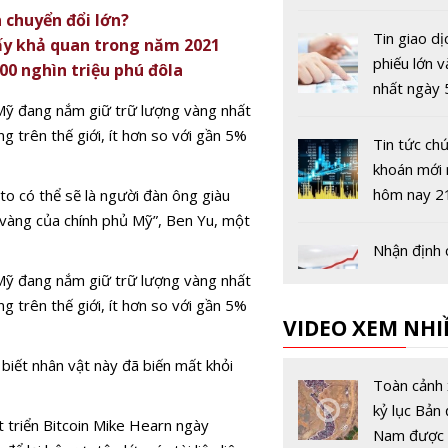
nhận giá tr
 chuyển đổi lớn?
phiếu tăng
Tin giao dị
ấy khả quan trong năm 2021
phiếu lớn 
100 nghìn triệu phú đôla
nhất ngày 
 Mỹ đang nắm giữ trữ lượng vàng nhất
g trên thế giới, ít hơn so với gần 5%
Tin tức ch
khoán mới 
hôm nay 2
to có thể sẽ là người đàn ông giàu
rữ vàng của chính phủ Mỹ”, Ben Yu, một
Nhận định
khoán ngà
 Mỹ đang nắm giữ trữ lượng vàng nhất
18/11: “Rủi
g trên thế giới, ít hơn so với gần 5%
VIDEO XEM NHI
trường tă
mạnh”
Xả mạnh 
biết nhân vật này đã biến mất khỏi
VRE, VN-I
Toàn cảnh 
giảm sang 
kỷ lục Bản 
 triển Bitcoin Mike Hearn ngày
thứ hai
Nam được 