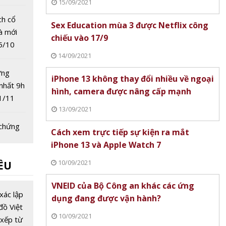
15/09/2021
ị cổ
 cao
ch cổ
Sex Education mùa 3 được Netflix công
và mới
chiếu vào 17/9
5/10
14/09/2021
ứng
iPhone 13 không thay đổi nhiều về ngoại
nhất 9h
hình, camera được nâng cấp mạnh
1/11
13/09/2021
 chứng
Cách xem trực tiếp sự kiện ra mắt
y
iPhone 13 và Apple Watch 7
 ro thị
10/09/2021
ỀU
ng
VHM,
VNEID của Bộ Công an khác các ứng
ndex
xác lập
dụng đang được vận hành?
phiên
đồ Việt
10/09/2021
xếp từ