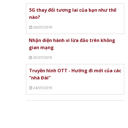
5G thay đổi tương lai của bạn như thế
nào?
Dấu hiệu cảnh báo ch
ng
Thị Trường chứng khoán châu Á
tế lớn thứ hai thế giớ
26/07/2019
iám sát
- Thái Bình Dương biến động
Nhận diện hành vi lừa đảo trên không
 số
trái chiều
gian mạng
25/07/2019
Truyền hình OTT - Hướng đi mới của các
“nhà Đài”
24/07/2019
àm đẹp
Xiaomi ra mắt REDMI 17 Series
Làm chủ AI Agent, d
chính thức ra mắt, giá từ 5,5
tương lai xuất khẩu 
triệu đồng
Alibaba.com