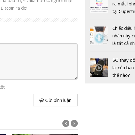
hà đầu tư
,
#Nakamoto
,
#người nhật
gốc
ra mắt Iph
Bitcoin ra đời
tại Cuperti
California,
Grab tiếp t
hàng trăm 
Chiếc điều 
USD, taxi 
nhân này c
thông của 
là tất cả n
Nam sẽ ra
bạn cần để
sót qua m
5G thay đổ
nóng nực
lai của bạn
thế nào?
kết
Gửi bình luận