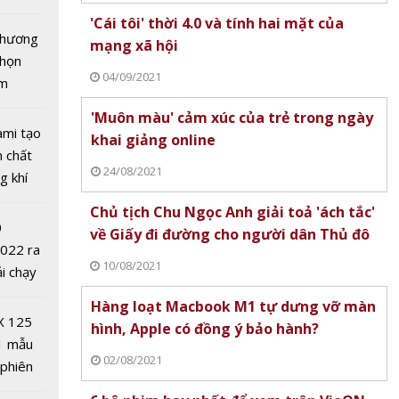
tô nhất
'Cái tôi' thời 4.0 và tính hai mặt của
 chương
mạng xã hội
chọn
04/09/2021
ăm
'Muôn màu' cảm xúc của trẻ trong ngày
ami tạo
khai giảng online
n chất
24/08/2021
thức hạ
g khí
ã mang
Covid-
Chủ tịch Chu Ngọc Anh giải toả 'ách tắc'
tín hiệu
0
về Giấy đi đường cho người dân Thủ đô
2022 ra
10/08/2021
ải chạy
ởi điểm
Hàng loạt Macbook M1 tự dưng vỡ màn
0 nghìn
X 125
hình, Apple có đồng ý bảo hành?
1 mẫu
02/08/2021
 phiên
 đua