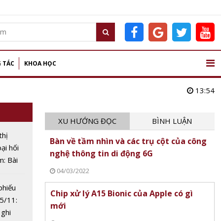
 TÁC
KHOA HỌC
13:54
XU HƯỚNG ĐỌC
BÌNH LUẬN
thị
Bàn về tầm nhìn và các trụ cột của công
ại hối
nghệ thông tin di động 6G
m: Bài
04/03/2022
 nước
phiếu
Chip xử lý A15 Bionic của Apple có gì
5/11:
mới
ghi