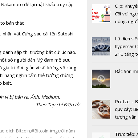
Thoả thuận
hi Nakamoto để lại mật khẩu truy cập
Clip: Khuyế
đã vào ch
đối với ngư
nước rút 
động, ngư
oto bán tháo
chưa thể h
việc, ngườ
 nhân vật đứng sau cái tên Satoshi
hàng tại k
Lộ diện siê
vụ trong d
hypercar C
 đánh sập thị trường bất cứ lúc nào.
Covid-19
21C tăng t
 (một số người dân Mỹ đam mê sưu
100km/h c
 giá trị đơn giản vì số lượng vô cùng
2 giây
Bắc Sơn m
 chí hàng nghìn tấm thẻ tưởng chừng
 biết.
Chứng kho
Á đa phần 
ơn vị bị bán ra. Ảnh: Medium.
điểm phiên
Pretzel - 
Theo Tạp chí Điện tử
quy cây: Bi
tượng văn
châu Âu với
ao dịch Bitcoin
,
#Bitcoin
,
#người nắm
tranh cãi 
Trực tiếp: