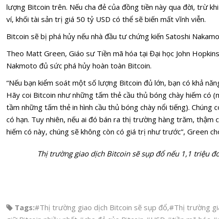
lượng Bitcoin trên. Nếu cha đẻ của đồng tiền này qua đời, trừ k
ví, khối tài sản trị giá
50
tỷ USD
có thể sẽ biến mất vĩnh viễn.
Bitcoin sẽ bị phá hủy nếu nhà đầu tư chứng kiến Satoshi Nakam
Theo Matt Green, Giáo sư Tiền mã hóa tại Đại học John Hopkins,
Nakmoto đủ sức phá hủy hoàn toàn Bitcoin.
“Nếu bạn kiểm soát một số lượng Bitcoin đủ lớn, bạn có khả năng
Hãy coi Bitcoin như những tấm thẻ cầu thủ bóng chày hiếm có
tầm những tấm thẻ in hình cầu thủ bóng chày nổi tiếng). Chúng có
có hạn. Tuy nhiên, nếu ai đó bán ra thị trường hàng trăm, thậm
hiếm có này, chúng sẽ không còn có giá trị như trước”, Green cho
Thị trường giao dịch Bitcoin sẽ sụp đổ nếu 1,1 triệu đ
Tags:
#Thị trường giao dịch Bitcoin sẽ sụp đổ
,
#Thị trường gi