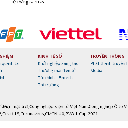
từ tháng 8/2026
NGHIỆM
KINH TẾ SỐ
TRUYỀN THÔNG
i quanh ta
Khởi nghiệp sáng tạo
Phát thanh truyền 
ến
Thương mại điện tử
Media
ình
Tài chính - Fintech
Thị trường
ố
,
Điện mặt trời
,
Công nghiệp Điện tử Việt Nam
,
Công nghiệp Ô tô V
2
,
Covid 19
,
Coronavirus
,
CMCN 4.0
,
PVOIL Cup 2021