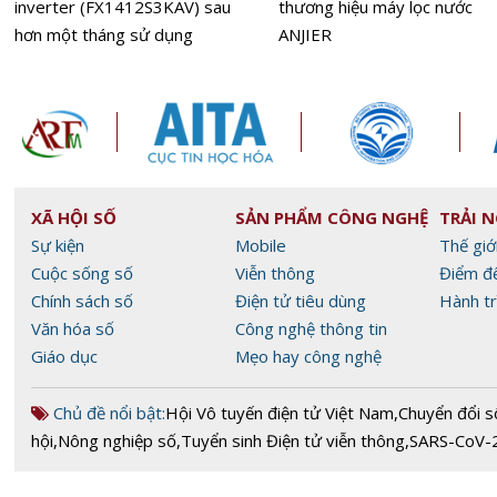
inverter (FX1412S3KAV) sau
thương hiệu máy lọc nước
hơn một tháng sử dụng
ANJIER
XÃ HỘI SỐ
SẢN PHẨM CÔNG NGHỆ
TRẢI 
Sự kiện
Mobile
Thế giớ
Cuộc sống số
Viễn thông
Điểm đ
Chính sách số
Điện tử tiêu dùng
Hành tr
Văn hóa số
Công nghệ thông tin
Giáo dục
Mẹo hay công nghệ
Chủ đề nổi bật:
Hội Vô tuyến điện tử Việt Nam
,
Chuyển đổi s
hội
,
Nông nghiệp số
,
Tuyển sinh Điện tử viễn thông
,
SARS-CoV-