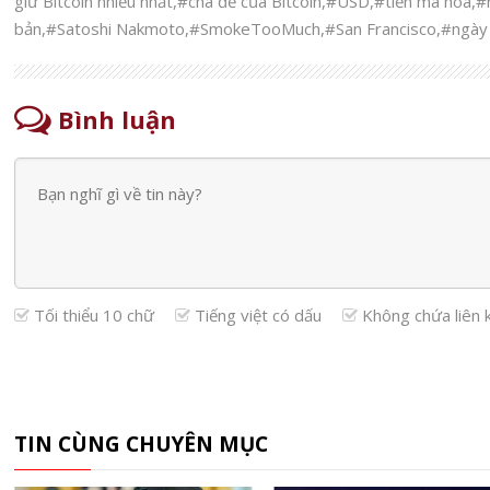
giữ Bitcoin nhiều nhất
,
#cha đẻ của Bitcoin
,
#USD
,
#tiền mã hóa
,
#n
bản
,
#Satoshi Nakmoto
,
#SmokeTooMuch
,
#San Francisco
,
#ngày 
Bình luận
Tối thiểu 10 chữ
Tiếng việt có dấu
Không chứa liên 
TIN CÙNG CHUYÊN MỤC