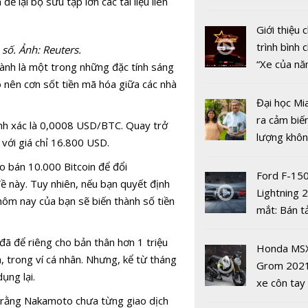
lại bộ sưu tập lớn các tài liệu liên
nhiều xe ô 
năm 2022
Giới thiệu
trình bình 
 số. Ảnh: Reuters.
“Xe của n
u hành là một trong những đặc tính sáng
2022"
o nên cơn sốt tiền mã hóa giữa các nhà
Đại học Mi
ra cảm biế
h xác là
0,0008
USD
/BTC. Quay trở
FED chính 
lượng khôn
với giá chỉ
16.800
USD
.
lãi suất đ
phát hiện 
 bán 10.000 Bitcoin để đổi
đến những 
19
Ford F-15
 này. Tuy nhiên, nếu bạn quyết định
tích cực
Lightning 
hôm nay của bạn sẽ biến thành số tiền
mắt: Bán t
điện giá kh
ã để riêng cho bản thân hơn 1 triệu
chưa đến 4
Honda MS
, trong ví cá nhân. Nhưng, kể từ tháng
USD
Grom 202
ụng lại.
xe côn tay
bản đường
in rằng Nakamoto chưa từng giao dịch