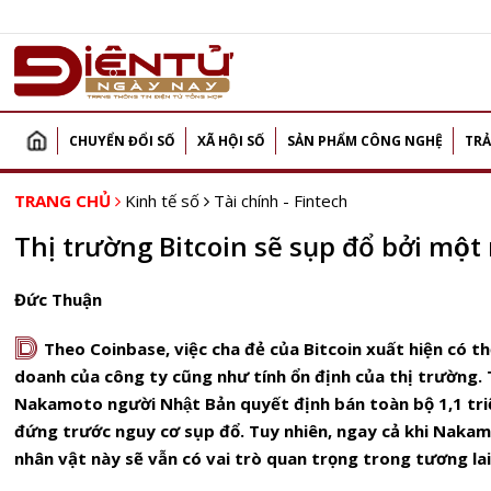
CHUYỂN ĐỔI SỐ
XÃ HỘI SỐ
SẢN PHẨM CÔNG NGHỆ
TRẢ
TRANG CHỦ
Kinh tế số
Tài chính - Fintech
Thị trường Bitcoin sẽ sụp đổ bởi một 
Đức Thuận
D
Theo Coinbase, việc cha đẻ của Bitcoin xuất hiện có t
doanh của công ty cũng như tính ổn định của thị trường.
Nakamoto người Nhật Bản quyết định bán toàn bộ 1,1 triệ
đứng trước nguy cơ sụp đổ. Tuy nhiên, ngay cả khi Nakamo
nhân vật này sẽ vẫn có vai trò quan trọng trong tương lai