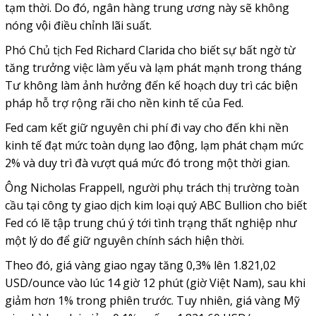
tạm thời. Do đó, ngân hàng trung ương này sẽ không
nóng vội điều chỉnh lãi suất.
Phó Chủ tịch Fed Richard Clarida cho biết sự bất ngờ từ
tăng trưởng việc làm yếu và lạm phát mạnh trong tháng
Tư không làm ảnh hưởng đến kế hoạch duy trì các biện
pháp hỗ trợ rộng rãi cho nền kinh tế của Fed.
Fed cam kết giữ nguyên chi phí đi vay cho đến khi nền
kinh tế đạt mức toàn dụng lao động, lạm phát chạm mức
2% và duy trì đà vượt quá mức đó trong một thời gian.
Ông Nicholas Frappell, người phụ trách thị trường toàn
cầu tại công ty giao dịch kim loại quý ABC Bullion cho biết
Fed có lẽ tập trung chú ý tới tình trạng thất nghiệp như
một lý do để giữ nguyên chính sách hiện thời.
Theo đó, giá vàng giao ngay tăng 0,3% lên 1.821,02
USD/ounce vào lúc 14 giờ 12 phút (giờ Việt Nam), sau khi
giảm hơn 1% trong phiên trước. Tuy nhiên, giá vàng Mỹ