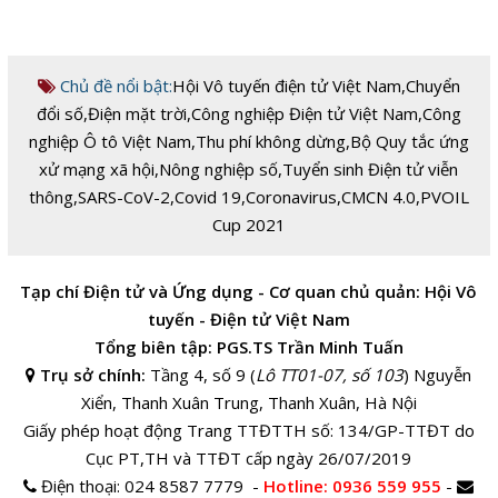
Chủ đề nổi bật:
Hội Vô tuyến điện tử Việt Nam
,
Chuyển
đổi số
,
Điện mặt trời
,
Công nghiệp Điện tử Việt Nam
,
Công
nghiệp Ô tô Việt Nam
,
Thu phí không dừng
,
Bộ Quy tắc ứng
xử mạng xã hội
,
Nông nghiệp số
,
Tuyển sinh Điện tử viễn
thông
,
SARS-CoV-2
,
Covid 19
,
Coronavirus
,
CMCN 4.0
,
PVOIL
Cup 2021
Tạp chí Điện tử và Ứng dụng - Cơ quan chủ quản: Hội Vô
tuyến - Điện tử Việt Nam
Tổng biên tập: PGS.TS Trần Minh Tuấn
Trụ sở chính:
Tầng 4, số 9 (
Lô TT01-07, số 103
) Nguyễn
Xiển, Thanh Xuân Trung, Thanh Xuân, Hà Nội
Giấy phép hoạt động Trang TTĐTTH số: 134/GP-TTĐT do
Cục PT,TH và TTĐT cấp ngày 26/07/2019
Điện thoại:
024 8587 7779 -
Hotline
: 0936 559 955
-