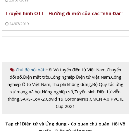
25/07/2019
Truyền hình OTT - Hướng đi mới của các “nhà Đài”
24/07/2019
Chủ đề nổi bật:
Hội Vô tuyến điện tử Việt Nam
,
Chuyển
đổi số
,
Điện mặt trời
,
Công nghiệp Điện tử Việt Nam
,
Công
nghiệp Ô tô Việt Nam
,
Thu phí không dừng
,
Bộ Quy tắc ứng
xử mạng xã hội
,
Nông nghiệp số
,
Tuyển sinh Điện tử viễn
thông
,
SARS-CoV-2
,
Covid 19
,
Coronavirus
,
CMCN 4.0
,
PVOIL
Cup 2021
Tạp chí Điện tử và Ứng dụng - Cơ quan chủ quản: Hội Vô