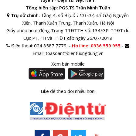
tuyến - Điện tử Việt Nam
Tổng biên tập: PGS.TS Trần Minh Tuấn
Trụ sở chính:
Tầng 4, số 9 (
Lô TT01-07, số 103
) Nguyễn
Xiển, Thanh Xuân Trung, Thanh Xuân, Hà Nội
Giấy phép hoạt động Trang TTĐTTH số: 134/GP-TTĐT do
Cục PT,TH và TTĐT cấp ngày 26/07/2019
Điện thoại:
024 8587 7779 -
Hotline
: 0936 559 955
-
Email:
toasoan@dientuungdung.vn
Xem bản mobile
Like để theo dõi nhiều hơn: