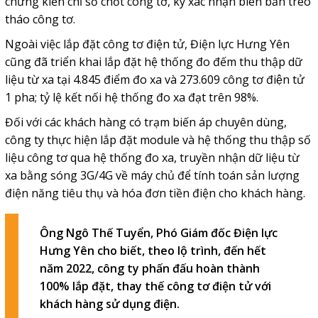
chứng kiến chỉ số chốt công tơ, ký xác nhận biên bản treo
tháo công tơ.
Ngoài việc lắp đặt công tơ điện tử, Điện lực Hưng Yên
cũng đã triển khai lắp đặt hệ thống đo đếm thu thập dữ
liệu từ xa tại 4.845 điểm đo xa và 273.609 công tơ điện tử
1 pha; tỷ lệ kết nối hệ thống đo xa đạt trên 98%.
Đối với các khách hàng có trạm biến áp chuyên dùng,
công ty thực hiện lắp đặt module và hệ thống thu thập số
liệu công tơ qua hệ thống đo xa, truyền nhận dữ liệu từ
xa bằng sóng 3G/4G về máy chủ để tính toán sản lượng
điện năng tiêu thụ và hóa đơn tiền điện cho khách hàng.
Ông Ngô Thế Tuyển, Phó Giám đốc Điện lực
Hưng Yên cho biết, theo lộ trình, đến hết
năm 2022, công ty phấn đấu hoàn thành
100% lắp đặt, thay thế công tơ điện tử với
khách hàng sử dụng điện.