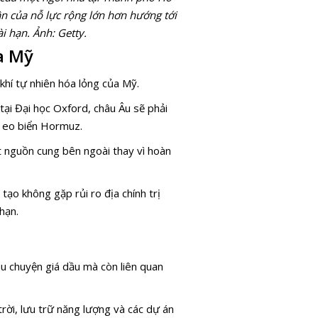
ần của nỗ lực rộng lớn hơn hướng tới
i hạn. Ảnh: Getty.
a Mỹ
hí tự nhiên hóa lỏng của Mỹ.
tại Đại học Oxford, châu Âu sẽ phải
i eo biển Hormuz.
t nguồn cung bên ngoài thay vì hoàn
ạo không gặp rủi ro địa chính trị
hạn.
u chuyện giá dầu mà còn liên quan
trời, lưu trữ năng lượng và các dự án