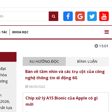
 TÁC
KHOA HỌC
15:01
XU HƯỚNG ĐỌC
BÌNH LUẬN
 đạt
Bàn về tầm nhìn và các trụ cột của công
 hòa
nghệ thông tin di động 6G
rường
04/03/2022
g bước
oạn mới
m
Chip xử lý A15 Bionic của Apple có gì
 2026,
mới
 mắt tựa