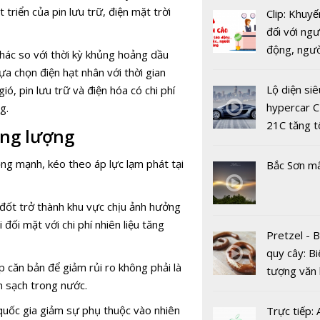
Hưng Yên 
triển của pin lưu trữ, điện mặt trời
Clip: Khuyế
dụng công 
đối với ngư
tử, phát tr
động, ngư
hác so với thời kỳ khủng hoảng dầu
điện thông
việc, ngườ
a chọn điện hạt nhân với thời gian
hàng tại k
Lộ diện siê
ió, pin lưu trữ và điện hóa có chi phí
vụ trong d
hypercar C
g.
Covid-19
21C tăng t
ăng lượng
100km/h c
2 giây
ộng mạnh, kéo theo áp lực lạm phát tại
Bắc Sơn m
 đốt trở thành khu vực chịu ảnh hưởng
Indonesia 
đối mặt với chi phí nhiên liệu tăng
thành nhà 
Pretzel - 
xuất pin lớ
quy cây: Bi
 căn bản để giảm rủi ro không phải là
thế giới
tượng văn
n sạch trong nước.
châu Âu với
tranh cãi 
 quốc gia giảm sự phụ thuộc vào nhiên
Trực tiếp: