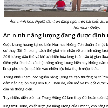
Ảnh minh họa: Người dân Iran đang ngồi trên bãi biển Sur
Hormuz - Getty.
An ninh năng lượng đang được định n
Cuộc khủng hoảng tại
eo biển Hormuz
không đơn thuần là một bi
sự thay đổi lớn trong cách thế giới nhìn nhận về an ninh năng 
20% lượng dầu thô và khí tự nhiên hóa lỏng toàn cầu bị gián đoạ
điểm yếu lớn nhất của hệ thống năng lượng hiện nay không nằm ở
là sự phụ thuộc quá lớn vào nhiên liệu hóa thạch nhập khẩu.
Trong nhiều năm, các nguồn năng lượng tái tạo thường bị chỉ tríc
đảm bảo nguồn cung liên tục. Than đá, dầu mỏ và khí đốt được 
của hệ thống điện.
Tuy nhiên, diễn biến tại Trung Đông đã làm thay đổi hoàn toàn lậ
Kingsmill Bond, chiến lược gia năng lượng của Ember, cho rằng nh