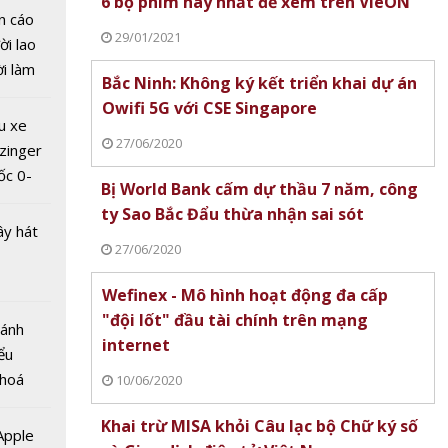
6 bộ phim hay nhất để xem trên VieON
áp
n cáo
tơ điện
29/01/2021
ời lao
iển lưới
ời làm
Bắc Ninh: Không ký kết triển khai dự án
 minh
i bán
Owifi 5G với CSE Singapore
hu dịch
u xe
ịch
27/06/2020
zinger
ốc 0-
Bị World Bank cấm dự thầu 7 năm, công
hưa tới
ty Sao Bắc Đẩu thừa nhận sai sót
ây hát
27/06/2020
Wefinex - Mô hình hoạt động đa cấp
sẽ trở
"đội lốt" đầu tài chính trên mạng
sản
Bánh
internet
n nhất
ểu
 hoá
10/06/2020
 nhiều
Khai trừ MISA khỏi Câu lạc bộ Chữ ký số
về nguồn
 Apple