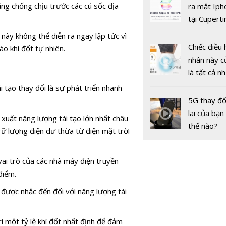
gốc
ng chống chịu trước các cú sốc địa
ra mắt Iph
tại Cuperti
California,
này không thể diễn ra ngay lập tức vì
Phát triển
Chiếc điều 
o khí đốt tự nhiên.
lượng sạch
nhân này c
thế và thá
là tất cả n
bạn cần để
tạo thay đổi là sự phát triển nhanh
sót qua m
5G thay đổ
nóng nực
lai của bạn
 xuất năng lượng tái tạo lớn nhất châu
thế nào?
trữ lượng điện dư thừa từ điện mặt trời
 vai trò của các nhà máy điện truyền
điểm.
được nhắc đến đối với năng lượng tái
rì một tỷ lệ khí đốt nhất định để đảm