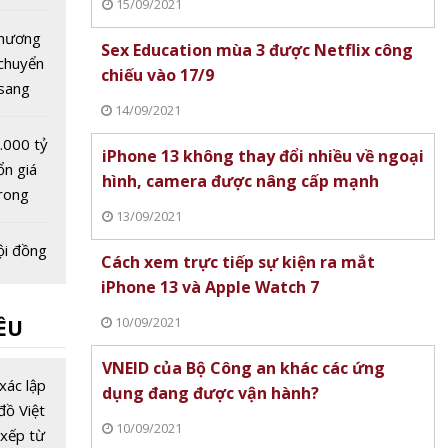
15/09/2021
 đá
hương
Sex Education mùa 3 được Netflix công
c chuyển
chiếu vào 17/9
 sang
14/09/2021
.000 tỷ
iPhone 13 không thay đổi nhiều về ngoại
ổn giá
hình, camera được nâng cấp mạnh
rong
13/09/2021
á thế
ộng
ội đồng
Cách xem trực tiếp sự kiện ra mắt
Nga:
iPhone 13 và Apple Watch 7
cần
10/09/2021
ỀU
ợp tác
 - dầu
a-
VNEID của Bộ Công an khác các ứng
ỏ khai
xác lập
dụng đang được vận hành?
ông
đồ Việt
10/09/2021
ên tại
xếp từ