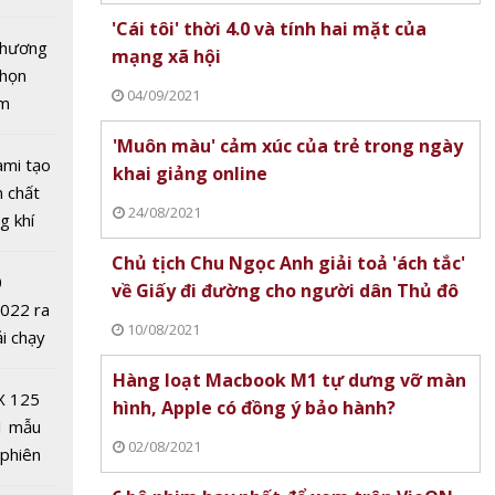
tô nhất
'Cái tôi' thời 4.0 và tính hai mặt của
 chương
mạng xã hội
chọn
04/09/2021
ăm
'Muôn màu' cảm xúc của trẻ trong ngày
ami tạo
khai giảng online
n chất
24/08/2021
n ninh
g khí
 Việt
Covid-
Chủ tịch Chu Ngọc Anh giải toả 'ách tắc'
 Kỳ lần
0
về Giấy đi đường cho người dân Thủ đô
2022 ra
10/08/2021
ải chạy
ởi điểm
Hàng loạt Macbook M1 tự dưng vỡ màn
0 nghìn
X 125
hình, Apple có đồng ý bảo hành?
1 mẫu
02/08/2021
 phiên
 đua