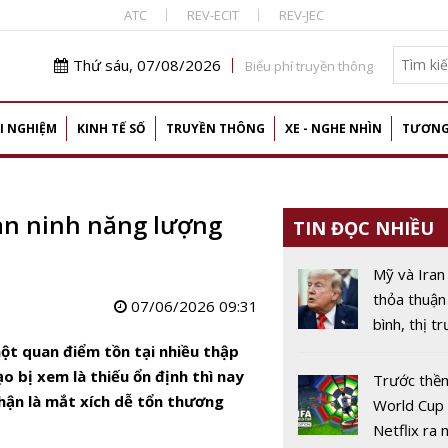
ATC
REV-ECIT
REV-JEC
Thứ sáu, 07/08/2026
Biểu phí truyền thông
I NGHIỆM
KINH TẾ SỐ
TRUYỀN THÔNG
XE - NGHE NHÌN
TƯƠNG
an ninh năng lượng
TIN ĐỌC NHIỀU
Mỹ và Iran
thỏa thuận
07/06/2026 09:31
bình, thị t
năng lượn
ột quan điểm tồn tại nhiều thập
vào giai đ
o bị xem là thiếu ổn định thì nay
Trước thề
nhận là mắt xích dễ tổn thương
World Cup
Netflix ra