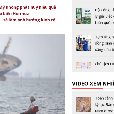
game bóng
 Mỹ không phát huy hiệu quả
miễn phí
Bộ Công T
eo biển Hormuz
lý giải việ
... sẽ làm ảnh hưởng kinh tế
toàn quốc
xăng E10
Tạm ứng 8
đồng bình 
xăng dầu t
bối cảnh gi
giới biến đ
Chủ tịch H
Liên bang 
Việt - Nga 
VIDEO XEM NHI
thúc đẩy h
năng lượng
Mỏ kali Asi
khí
Potash - M
Toàn cảnh 
khoáng th
kỷ lục Bản 
minh đầu ti
Nam được 