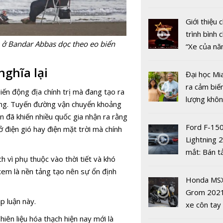
ASEAN
nhiều xe ô 
năm 2022
Giới thiệu
trình bình 
u ở Bandar Abbas dọc theo eo biển
“Xe của n
2022"
ghĩa lại
Đại học Mi
ra cảm biế
ến động địa chính trị mà đang tạo ra
Đối thoại A
lượng khôn
lượng. Tuyến đường vận chuyển khoảng
năng lượng
phát hiện 
n đã khiến nhiều quốc gia nhận ra rằng
Nam – Hoa
19
Ford F-15
 điện gió hay điện mặt trời mà chính
thứ 4
Lightning 
mắt: Bán t
h vì phụ thuộc vào thời tiết và khó
điện giá kh
xem là nền tảng tạo nên sự ổn định
chưa đến 4
Honda MS
USD
Grom 202
p luận này.
xe côn tay
bản đường
iên liệu hóa thạch hiện nay mới là