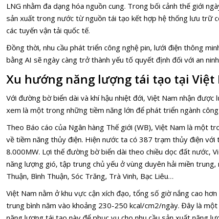
LNG nhằm đa dạng hóa nguồn cung. Trong bối cảnh thế giới ngày 
sản xuất trong nước từ nguồn tái tạo kết hợp hệ thống lưu trữ c
các tuyến vận tải quốc tế.
Đồng thời, nhu cầu phát triển công nghệ pin, lưới điện thông mi
bằng AI sẽ ngày càng trở thành yếu tố quyết định đối với an nin
Xu hướng năng lượng tái tạo tại Việ
Với đường bờ biển dài và khí hậu nhiệt đới, Việt Nam nhận được 
xem là một trong những tiềm năng lớn để phát triển ngành công 
Theo Báo cáo của Ngân hàng Thế giới (WB), Việt Nam là một tr
về tiềm năng thủy điện. Hiện nước ta có 387 trạm thủy điện với
8.000MW. Lợi thế đường bờ biển dài theo chiều dọc đất nước, Vi
năng lượng gió, tập trung chủ yếu ở vùng duyên hải miền trung
Thuận, Bình Thuận, Sóc Trăng, Trà Vinh, Bạc Liêu…
Việt Nam nằm ở khu vực cận xích đạo, tổng số giờ nắng cao hơn
trung bình năm vào khoảng 230-250 kcal/cm2/ngày. Đây là một l
năng lượng tái tạo này để phục vụ cho nhu cầu sản xuất năng lượ