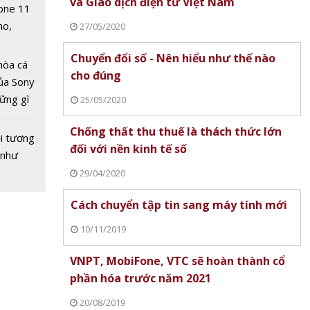
và Giao dịch điện tử Việt Nam
one 11
no,
27/05/2020
 Mỹ
 năng
Chuyển đổi số - Nên hiểu như thế nào
hòa cá
 – xu
cho đúng
ủa Sony
ch thức
hững gì
25/05/2020
 sống
Chống thất thu thuế là thách thức lớn
ùa hè
i tương
đối với nền kinh tế số
 như
29/04/2020
Cách chuyển tập tin sang máy tính mới
10/11/2019
VNPT, MobiFone, VTC sẽ hoàn thành cổ
phần hóa trước năm 2021
20/08/2019