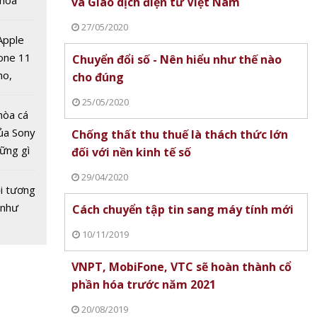
 hoá
và Giao dịch điện tử Việt Nam
 nhiều
27/05/2020
về nguồn
 Apple
one 11
Chuyển đổi số - Nên hiểu như thế nào
no,
cho đúng
 Mỹ
K phát
25/05/2020
ơn mới
hòa cá
 tên
ủa Sony
Chống thất thu thuế là thách thức lớn
m'
hững gì
đối với nền kinh tế số
 sống
29/04/2020
ùa hè
i tương
 như
Cách chuyển tập tin sang máy tính mới
10/11/2019
 vàng
nước
VNPT, MobiFone, VTC sẽ hoàn thành cổ
 Mất
phần hóa trước năm 2021
ệu
20/08/2019
g