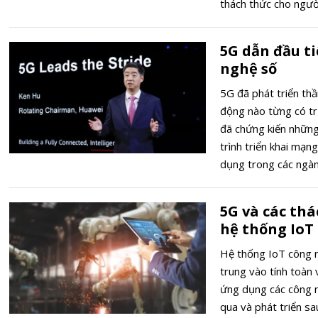
thách thức cho ngườ
5G dẫn đầu ti
nghệ số
5G đã phát triển thầ
động nào từng có trư
đã chứng kiến những
trình triển khai mạn
dụng trong các ngàn
nguyên công nghệ s
5G và các thá
hệ thống IoT
Hệ thống IoT công n
trung vào tính toàn
ứng dụng các công n
qua và phát triển sa