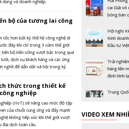
Hải Phòng
i dùng và doanh nghiệp.
cai Giải vô
bóng bàn q
ến bộ của tương lai công
Báo Nhân 
thứ 44
Hội nghị K
n tốc hơn bất kỳ thế hệ công nghệ di
Kinh doanh
ớc đây khi chỉ trong 3 năm thế giới
Đầu tư Việ
 tiến bộ bền vững vượt bậc trong quá
Quốc tế 2
g lưới, dịch vụ khách hàng và các ứng
Trải nghiệ
h nghề để dẫn dắt xã hội trong kỷ
hàng liền 
ố.
định hình l
đua thươn
ch thức trong thiết kế
điện tử Vi
 công nghiệp
Trung Quố
nghiệm pin
ghiệp (IIoT) sẽ nâng cao mức độ tập
điện sạc si
 vẹn của chuỗi cung ứng và đẩy mạnh
VIDEO XEM NHI
nhanh, đạ
ghệ không tiếp xúc khi thế giới vượt
trong hơn 
Hải quan V
u đại dịch toàn cầu.