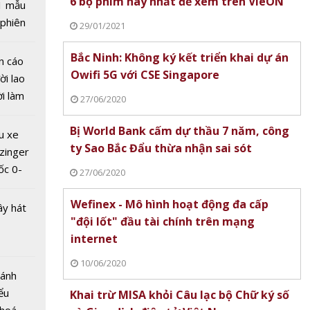
6 bộ phim hay nhất để xem trên VieON
1 mẫu
Siêu xe
 phiên
29/01/2021
g đậm
 đua
urai
Bắc Ninh: Không ký kết triển khai dự án
n cáo
Owifi 5G với CSE Singapore
ời lao
ời làm
27/06/2020
i bán
hu dịch
Bị World Bank cấm dự thầu 7 năm, công
u xe
 dải
ịch
ty Sao Bắc Đẩu thừa nhận sai sót
zinger
laptop
ốc 0-
ung ra 4
27/06/2020
hưa tới
p
Wefinex - Mô hình hoạt động đa cấp
trước
ây hát
"đội lốt" đầu tài chính trên mạng
học mới
internet
10/06/2020
Bánh
ểu
Khai trừ MISA khỏi Câu lạc bộ Chữ ký số