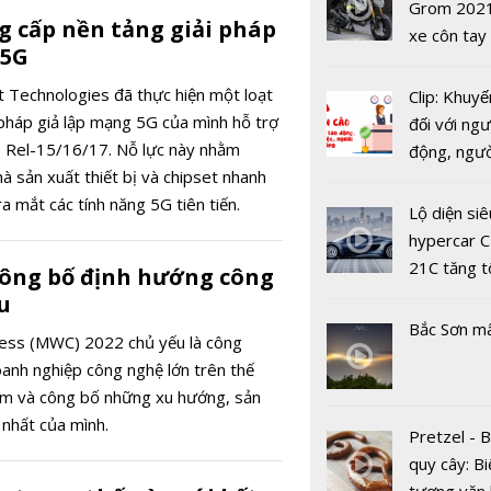
USD
Grom 202
Impavido: 
g cấp nền tảng giải pháp
xe côn tay
PHEV man
 5G
bản đường
dấu ấn Sam
 Technologies đã thực hiện một loạt
Clip: Khuyế
i pháp giả lập mạng 5G của mình hỗ trợ
đối với ngư
P Rel-15/16/17. Nỗ lực này nhằm
động, ngư
à sản xuất thiết bị và chipset nhanh
việc, ngườ
ra mắt các tính năng 5G tiên tiến.
hàng tại k
Lộ diện siê
Hoàn thiện
vụ trong d
hypercar C
sản phẩm 
Covid-19
21C tăng t
AI, ASUS t
công bố định hướng công
100km/h c
mẫu lapto
u
2 giây
Vivobook 
Bắc Sơn m
ess (MWC) 2022 chủ yếu là công
thềm năm 
oanh nghiệp công nghệ lớn trên thế
 lãm và công bố những xu hướng, sản
 nhất của mình.
Pretzel - 
quy cây: Bi