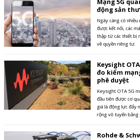
Mạng 5G quan
động sản th
Ngày càng có nhiều 
được kết nối, các má
thập từ các thiết bị 
về quyền riêng tư.
Keysight OTA
đo kiểm mạng
phê duyệt
Keysight OTA 5G mm
đầu tiên được cơ qu
giá là động lực đẩy n
rộng vô tuyến bằng 
Rohde & Schw