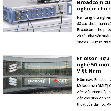
Broadcom cun
nghiệm cho cá
Nền tảng thử nghiệ
đã xác thực thành c
Broadcom, cho phép 
và các nhà sản xuất
phẩm 6 GHz ra thị 
ngày 22/12/2021.
Ericsson hợp
nghệ 5G mới 
Việt Nam
Hôm nay, Ericsson 
Melbourne (RMIT) đ
viên Việt Nam tiếp 
kiện cho sinh viên c
thuật của đại học R
tế số và chuyển đổi