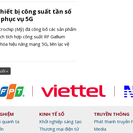
iết bị công suất tần số
 phục vụ 5G
crochip (Mỹ) đã công bố các sản phẩm
h tích hợp công suất RF Gallium
 hóa hiệu năng mạng 5G, liên lạc vệ
uối »
NGHIỆM
KINH TẾ SỐ
TRUYỀN THÔNG
i quanh ta
Khởi nghiệp sáng tạo
Phát thanh truyền 
ến
Thương mại điện tử
Media