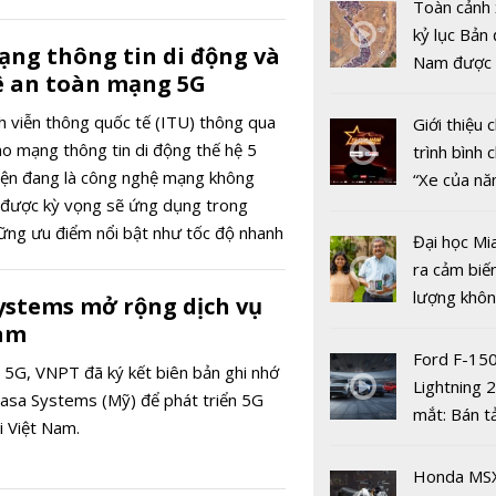
Nam và Tr
Toàn cảnh 
Quốc tăng
kỷ lục Bản 
ng thông tin di động và
hợp tác điề
Nam được 
ề an toàn mạng 5G
chống buôn
nhiều xe ô 
gian lận t
năm 2022
 viễn thông quốc tế (ITU) thông qua
Giới thiệu
mại
ho mạng thông tin di động thế hệ 5
trình bình 
iện đang là công nghệ mạng không
“Xe của n
 được kỳ vọng sẽ ứng dụng trong
2022"
những ưu điểm nổi bật như tốc độ nhanh
Đại học Mi
n so với công nghệ 4G hiện nay và khả
ra cảm biế
g thiết bị, bao gồm cả IoT hay các
lượng khôn
ystems mở rộng dịch vụ
 về chức năng khác.
phát hiện 
Nam
19
Ford F-15
5G, VNPT đã ký kết biên bản ghi nhớ
Lightning 
asa Systems (Mỹ) để phát triển 5G
mắt: Bán t
i Việt Nam.
điện giá kh
Lamborghi
chưa đến 4
Honda MS
Revuelto