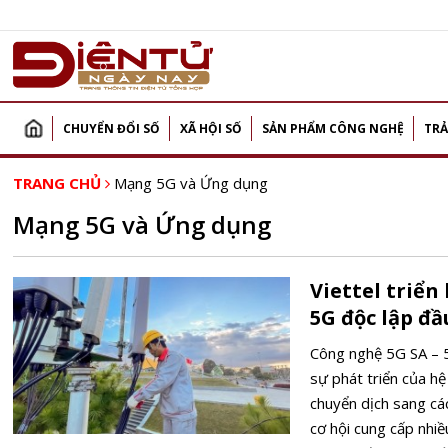
CHUYỂN ĐỔI SỐ
XÃ HỘI SỐ
SẢN PHẨM CÔNG NGHỆ
TRẢ
TRANG CHỦ
Mạng 5G và Ứng dụng
Mạng 5G và Ứng dụng
Viettel triể
5G độc lập đầ
Công nghệ 5G SA – 5
sự phát triển của hệ
chuyển dịch sang cá
cơ hội cung cấp nhiề