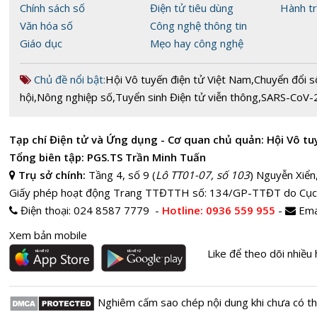
Chính sách số
Điện tử tiêu dùng
Hành tr
Văn hóa số
Công nghệ thông tin
Giáo dục
Mẹo hay công nghệ
Chủ đề nổi bật:
Hội Vô tuyến điện tử Việt Nam
,
Chuyển đổi s
hội
,
Nông nghiệp số
,
Tuyển sinh Điện tử viễn thông
,
SARS-CoV-
Tạp chí Điện tử và Ứng dụng - Cơ quan chủ quản: Hội Vô tu
Tổng biên tập: PGS.TS Trần Minh Tuấn
Trụ sở chính:
Tầng 4, số 9 (
Lô TT01-07, số 103
) Nguyễn Xiển
Giấy phép hoạt động Trang TTĐTTH số: 134/GP-TTĐT do Cục
Điện thoại:
024 8587 7779 -
Hotline
: 0936 559 955
-
Ema
Xem bản mobile
Like để theo dõi nhiều 
Nghiêm cấm sao chép nội dung khi chưa có t