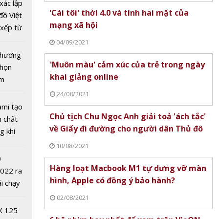
ung
xác lập
'Cái tôi' thời 4.0 và tính hai mặt của
 cường
đồ Việt
mạng xã hội
u tra,
xếp từ
 lậu,
tô nhất
04/09/2021
hương
 chương
'Muôn màu' cảm xúc của trẻ trong ngày
chọn
khai giảng online
ăm
24/08/2021
ami tạo
Chủ tịch Chu Ngọc Anh giải toả 'ách tắc'
n chất
về Giấy đi đường cho người dân Thủ đô
g khí
Covid-
10/08/2021
0
Hàng loạt Macbook M1 tự dưng vỡ màn
2022 ra
hình, Apple có đồng ý bảo hành?
ải chạy
ởi điểm
02/08/2021
ni
0 nghìn
X 125