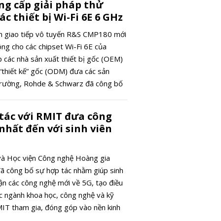
g cấp giải pháp thử
c thiết bị Wi-Fi 6E 6 GHz
m giao tiếp vô tuyến R&S CMP180 mới
ông cho các chipset Wi-Fi 6E của
các nhà sản xuất thiết bị gốc (OEM)
 “thiết kế” gốc (ODM) đưa các sản
trường, Rohde & Schwarz đã công bố
 tác với RMIT đưa công
nhất đến với sinh viên
và Học viện Công nghệ Hoàng gia
ã công bố sự hợp tác nhằm giúp sinh
cận các công nghệ mới về 5G, tạo điều
ác ngành khoa học, công nghệ và kỹ
MIT tham gia, đóng góp vào nền kinh
 công nghiệp 4.0 của đất nước.