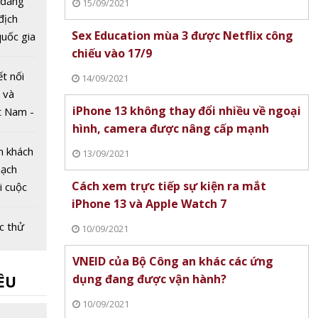
 đăng
15/09/2021
 địch
Sex Education mùa 3 được Netflix công
uốc gia
chiếu vào 17/9
Dân lần
ết nối
14/09/2021
 và
iPhone 13 không thay đổi nhiều về ngoại
t Nam -
hình, camera được nâng cấp mạnh
026
m khách
13/09/2021
mạch
Cách xem trực tiếp sự kiện ra mắt
ại cuộc
iPhone 13 và Apple Watch 7
g mại
ệt Nam
c thử
10/09/2021
 xe
VNEID của Bộ Công an khác các ứng
êu
dụng đang được vận hành?
ỀU
t 70%
3 phút
iệt
10/09/2021