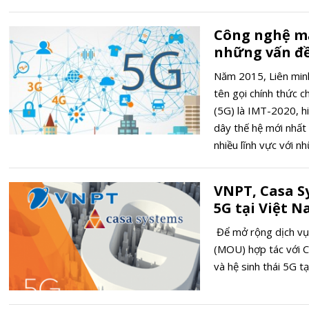
Công nghệ mạ
những vấn đ
Năm 2015, Liên minh
tên gọi chính thức c
(5G) là IMT-2020, h
dây thế hệ mới nhất
nhiều lĩnh vực với 
hơn, độ trễ thấp hơ
năng tích hợp đa dạn
VNPT, Casa S
thiết bị yêu cầu cao
5G tại Việt 
Để mở rộng dịch vụ 
(MOU) hợp tác với C
và hệ sinh thái 5G tạ