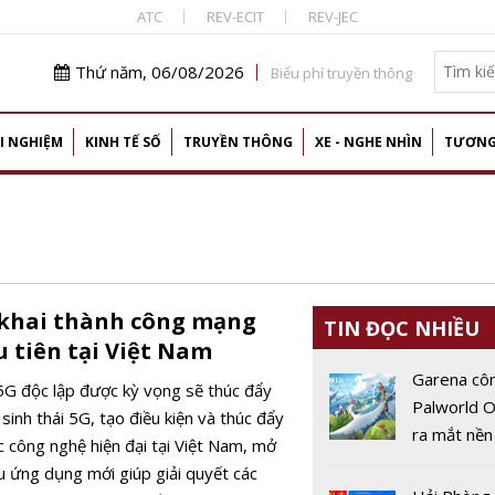
ATC
REV-ECIT
REV-JEC
Thứ năm, 06/08/2026
Biểu phí truyền thông
I NGHIỆM
KINH TẾ SỐ
TRUYỀN THÔNG
XE - NGHE NHÌN
TƯƠNG
n khai thành công mạng
TIN ĐỌC NHIỀU
u tiên tại Việt Nam
Garena cô
G độc lập được kỳ vọng sẽ thúc đẩy
Palworld O
 sinh thái 5G, tạo điều kiện và thúc đẩy
ra mắt nền
c công nghệ hiện đại tại Việt Nam, mở
động vào 
u ứng dụng mới giúp giải quyết các
2026