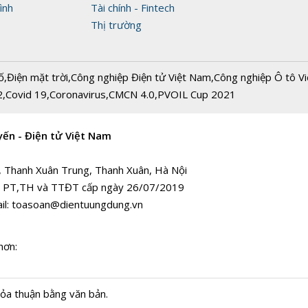
ình
Tài chính - Fintech
Thị trường
ố
,
Điện mặt trời
,
Công nghiệp Điện tử Việt Nam
,
Công nghiệp Ô tô V
2
,
Covid 19
,
Coronavirus
,
CMCN 4.0
,
PVOIL Cup 2021
yến - Điện tử Việt Nam
, Thanh Xuân Trung, Thanh Xuân, Hà Nội
 PT,TH và TTĐT cấp ngày 26/07/2019
il:
toasoan@dientuungdung.vn
hơn:
hỏa thuận bằng văn bản.