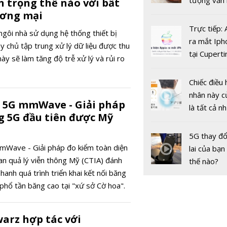
tượng văn
 trọng thế nào với bất
châu Âu với
ương mại
tranh cãi 
Trực tiếp:
ngôi nhà sử dụng hệ thống thiết bị
gốc
ra mắt Iph
y chủ tập trung xử lý dữ liệu được thu
tại Cuperti
này sẽ làm tăng độ trễ xử lý và rủi ro
California,
BLACKPIN
hành đĩa đ
Chiếc điều 
nhất mang
nhân này c
 5G mmWave - Giải pháp
'Pink Veno
là tất cả n
 5G đầu tiên được Mỹ
bạn cần để
sót qua m
5G thay đổ
nóng nực
Wave - Giải pháp đo kiểm toàn diện
lai của bạn
an quả lý viễn thông Mỹ (CTIA) đánh
thế nào?
Dự báo giá
hanh quá trình triển khai kết nối băng
SJC trong 
phổ tần băng cao tại "xứ sở Cờ hoa".
ngày 14/5:
mốc 56 tri
arz hợp tác với
đồng/lượn