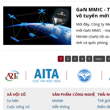
GaN MMIC - Th
vô tuyến mới
Mới đây, Công ty Mi
mới GaN MMIC - mạc
Nitride (GaN) tối ưu
tinh và quốc phòng.
1
2
3
4
5
sau ›
c
XÃ HỘI SỐ
SẢN PHẨM CÔNG NGHỆ
TRẢI 
Sự kiện
Mobile
Thế giớ
Cuộc sống số
Viễn thông
Điểm đ