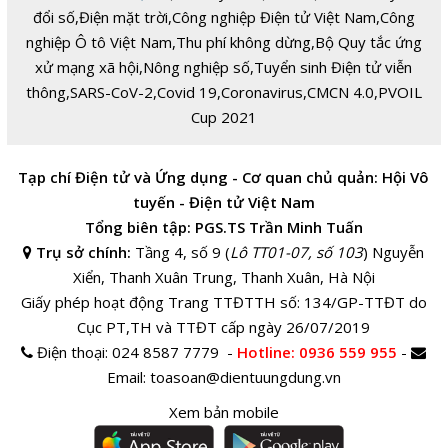
đổi số
,
Điện mặt trời
,
Công nghiệp Điện tử Việt Nam
,
Công
nghiệp Ô tô Việt Nam
,
Thu phí không dừng
,
Bộ Quy tắc ứng
xử mạng xã hội
,
Nông nghiệp số
,
Tuyển sinh Điện tử viễn
thông
,
SARS-CoV-2
,
Covid 19
,
Coronavirus
,
CMCN 4.0
,
PVOIL
Cup 2021
Tạp chí Điện tử và Ứng dụng - Cơ quan chủ quản: Hội Vô
tuyến - Điện tử Việt Nam
Tổng biên tập: PGS.TS Trần Minh Tuấn
Trụ sở chính:
Tầng 4, số 9 (
Lô TT01-07, số 103
) Nguyễn
Xiển, Thanh Xuân Trung, Thanh Xuân, Hà Nội
Giấy phép hoạt động Trang TTĐTTH số: 134/GP-TTĐT do
Cục PT,TH và TTĐT cấp ngày 26/07/2019
Điện thoại:
024 8587 7779 -
Hotline
: 0936 559 955
-
Email:
toasoan@dientuungdung.vn
Xem bản mobile