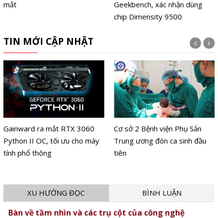
Geekbench, xác nhận dùng
Edifier ra mắt mẫu loa MR4
chip Dimensity 9500
MKII thế hệ mới
TIN MỚI CẬP NHẬT
Cơ sở 2 Bệnh viện Phụ Sản
Giải Báo chí 'Vì sự nghiệp giáo
Trung ương đón ca sinh đầu
dục Việt Nam' 2026 ưu tiên
tiên
chủ đề AI và chuyển đổi số
XU HƯỚNG ĐỌC
BÌNH LUẬN
Bàn về tầm nhìn và các trụ cột của công nghệ