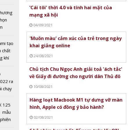
laxy
tô nhất
'Cái tôi' thời 4.0 và tính hai mặt của
 chương
mạng xã hội
chọn
04/09/2021
ăm
'Muôn màu' cảm xúc của trẻ trong ngày
ami tạo
khai giảng online
n chất
24/08/2021
g khí
dụng
Covid-
 Xiaomi
Chủ tịch Chu Ngọc Anh giải toả 'ách tắc'
 mua
0
về Giấy đi đường cho người dân Thủ đô
2022 ra
10/08/2021
ải chạy
ởi điểm
Hàng loạt Macbook M1 tự dưng vỡ màn
0 nghìn
X 125
hình, Apple có đồng ý bảo hành?
1 mẫu
02/08/2021
 phiên
 đua