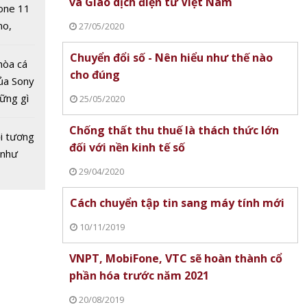
và Giao dịch điện tử Việt Nam
one 11
ne
no,
27/05/2020
 Mỹ
Chuyển đổi số - Nên hiểu như thế nào
hòa cá
cho đúng
ủa Sony
hững gì
25/05/2020
 biến
 sống
ức khỏe
Chống thất thu thuế là thách thức lớn
ùa hè
i tương
đối với nền kinh tế số
 như
29/04/2020
Cách chuyển tập tin sang máy tính mới
10/11/2019
VNPT, MobiFone, VTC sẽ hoàn thành cổ
phần hóa trước năm 2021
20/08/2019