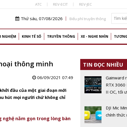
ATC
REV-ECIT
REV-JEC
Thứ sáu, 07/08/2026
Biểu phí truyền thông
I NGHIỆM
KINH TẾ SỐ
TRUYỀN THÔNG
XE - NGHE NHÌN
TƯƠNG
thoại thông minh
TIN ĐỌC NHIỀU
06/09/2021 07:49
Gainward 
RTX 3060 
ự khởi đầu của một giai đoạn mới
II OC, tối 
 thu hút mọi người chứ không chỉ
máy tính p
thông
DJI Mic Min
chính thức
ông nghệ nằm gọn trong lòng bàn