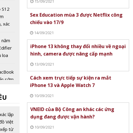
15/09/2021
b S12
Sex Education mùa 3 được Netflix công
ểm
chiếu vào 17/9
, xác
chip
14/09/2021
 9500
0 năm
iPhone 13 không thay đổi nhiều về ngoại
Edifier
hình, camera được nâng cấp mạnh
 loa
thế hệ
13/09/2021
MacBook
Cách xem trực tiếp sự kiện ra mắt
iến sớm
iPhone 13 và Apple Watch 7
rên
ro giá
10/09/2021
ỀU
27
hát
VNEID của Bộ Công an khác các ứng
ật bảo
xác lập
dụng đang được vận hành?
 7/2026
đồ Việt
oạt
10/09/2021
xếp từ