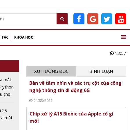
 TÁC
KHOA HỌC
13:57
XU HƯỚNG ĐỌC
BÌNH LUẬN
ra mắt
Bàn về tầm nhìn và các trụ cột của công
Python
nghệ thông tin di động 6G
ưu cho
04/03/2022
hổ
i 2S
Chip xử lý A15 Bionic của Apple có gì
 ra mắt
mới