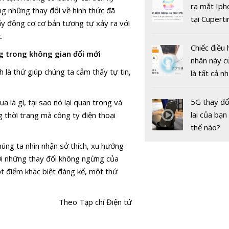
ảnh trên
gốc
ra mắt Iph
ằng những thay đổi về hình thức đã
smartpho
tại Cuperti
ấy động cơ cơ bản tương tự xảy ra với
California,
.
Chiếc điều 
g trong không gian đổi mới
nhân này c
h là thứ giúp chúng ta cảm thấy tự tin,
là tất cả n
Áo gắn cảm
bạn cần để
theo dõi s
sót qua m
5G thay đổ
a là gì, tại sao nó lại quan trọng và
nóng nực
lai của bạn
 thời trang mà công ty điện thoại
thế nào?
chúng ta nhìn nhận sở thích, xu hướng
với những thay đổi không ngừng của
ột điểm khác biệt đáng kể, một thứ
Theo Tạp chí Điện tử