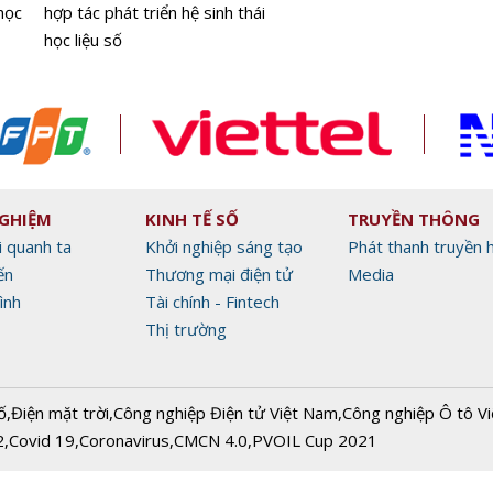
học
hợp tác phát triển hệ sinh thái
học liệu số
NGHIỆM
KINH TẾ SỐ
TRUYỀN THÔNG
i quanh ta
Khởi nghiệp sáng tạo
Phát thanh truyền 
ến
Thương mại điện tử
Media
ình
Tài chính - Fintech
Thị trường
ố
,
Điện mặt trời
,
Công nghiệp Điện tử Việt Nam
,
Công nghiệp Ô tô V
2
,
Covid 19
,
Coronavirus
,
CMCN 4.0
,
PVOIL Cup 2021