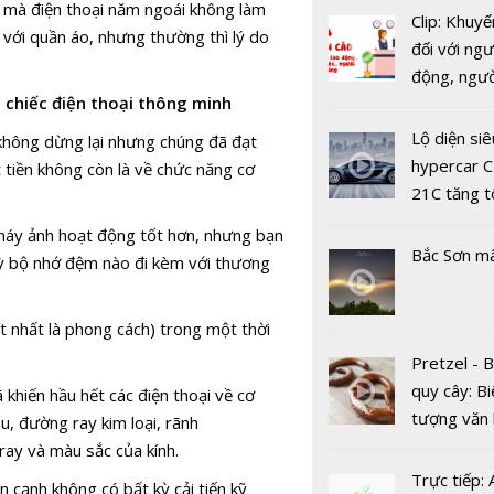
 mà điện thoại năm ngoái không làm
Clip: Khuyế
 với quần áo, nhưng thường thì lý do
đối với ngư
LocknLock 
động, ngư
máy triệt l
 chiếc điện thoại thông minh
việc, ngườ
lạnh công 
hàng tại k
IPL, nâng t
Lộ diện siê
 không dừng lại nhưng chúng đã đạt
vụ trong d
nghiệm là
hypercar C
t tiền không còn là về chức năng cơ
Covid-19
tại nhà
21C tăng t
100km/h c
, máy ảnh hoạt động tốt hơn, nhưng bạn
2 giây
Bắc Sơn m
kỳ bộ nhớ đệm nào đi kèm với thương
ít nhất là phong cách) trong một thời
Pretzel - 
MWC 2026
quy cây: Bi
hiến hầu hết các điện thoại về cơ
HONOR bắ
tượng văn
u, đường ray kim loại, rãnh
ARRI, nân
châu Âu với
ray và màu sắc của kính.
trải nghiệ
tranh cãi 
Trực tiếp:
n cạnh không có bất kỳ cải tiến kỹ