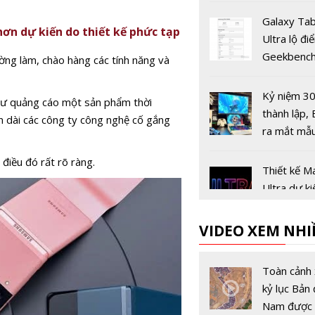
Galaxy Ta
ơn dự kiến do thiết kế phức tạp
Ultra lộ đi
Geekbench
ng làm, chào hàng các tính năng và
nhận dùng 
Dimensity
Kỷ niệm 3
hư quảng cáo một sản phẩm thời
thành lập, 
an dài các công ty công nghệ cố gắng
ra mắt mẫu
MR4 MKII 
 điều đó rất rõ ràng.
mới
Thiết kế 
Ultra dự k
xuất hiện t
MacBook P
VIDEO XEM NHI
rẻ năm 20
Samsung p
bản cập nh
Toàn cảnh 
mật tháng
kỷ lục Bản 
cho hàng l
Nam được 