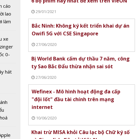
6 bộ phim hay nhất để xem trên VieON
n cáo
29/01/2021
ời lao
ra mắt
ời làm
ông
Bắc Ninh: Không ký kết triển khai dự án
i bán
nghệ
Owifi 5G với CSE Singapore
hu dịch
ầm trải
u xe
ịch
27/06/2020
m đẹp
zinger
ốc 0-
Bị World Bank cấm dự thầu 7 năm, công
hưa tới
ty Sao Bắc Đẩu thừa nhận sai sót
ây hát
27/06/2020
Wefinex - Mô hình hoạt động đa cấp
"đội lốt" đầu tài chính trên mạng
Bánh
internet
:
ểu
t tay
 hoá
10/06/2020
g tầm
 nhiều
m nhiếp
Khai trừ MISA khỏi Câu lạc bộ Chữ ký số
về nguồn
 Apple