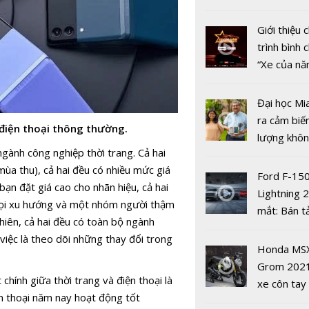
thiết bị Ga
nhiều xe ô 
năm 2022
Giới thiệu
trình bình 
“Xe của n
2022"
Đại học Mi
ra cảm biế
n điện thoại thông thường.
lượng khôn
10 đồ gia 
gành công nghiệp thời trang. Cả hai
phát hiện 
thông minh
a thu), cả hai đều có nhiều mức giá
19
Mijia đáng
Ford F-15
ạn đặt giá cao cho nhãn hiệu, cả hai
năm 2026
Lightning 
mọi xu hướng và một nhóm người thậm
mắt: Bán t
hiên, cả hai đều có toàn bộ ngành
điện giá kh
iệc là theo dõi những thay đổi trong
chưa đến 4
Honda MS
USD
Grom 202
chính giữa thời trang và điện thoại là
xe côn tay
ện thoại năm nay hoạt động tốt
bản đường