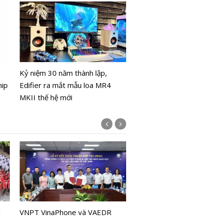
Thiết kế MacBook Ultra d
sớm xuất hiện trên Mac
m
Kỷ niệm 30 năm thành lập,
Pro giá rẻ năm 2027
hip
Edifier ra mắt mẫu loa MR4
MKII thế hệ mới
Công nghệ thị giác giúp 
không cần GPS vẫn xác đ
u
VNPT VinaPhone và VAEDR
chính xác mục tiêu