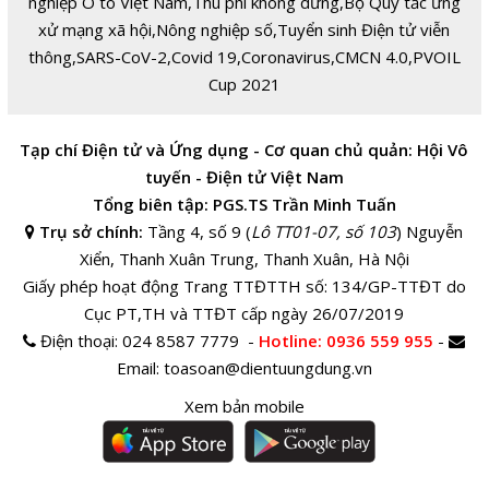
nghiệp Ô tô Việt Nam
,
Thu phí không dừng
,
Bộ Quy tắc ứng
xử mạng xã hội
,
Nông nghiệp số
,
Tuyển sinh Điện tử viễn
thông
,
SARS-CoV-2
,
Covid 19
,
Coronavirus
,
CMCN 4.0
,
PVOIL
Cup 2021
Tạp chí Điện tử và Ứng dụng - Cơ quan chủ quản: Hội Vô
tuyến - Điện tử Việt Nam
Tổng biên tập: PGS.TS Trần Minh Tuấn
Trụ sở chính:
Tầng 4, số 9 (
Lô TT01-07, số 103
) Nguyễn
Xiển, Thanh Xuân Trung, Thanh Xuân, Hà Nội
Giấy phép hoạt động Trang TTĐTTH số: 134/GP-TTĐT do
Cục PT,TH và TTĐT cấp ngày 26/07/2019
Điện thoại:
024 8587 7779 -
Hotline
: 0936 559 955
-
Email:
toasoan@dientuungdung.vn
Xem bản mobile