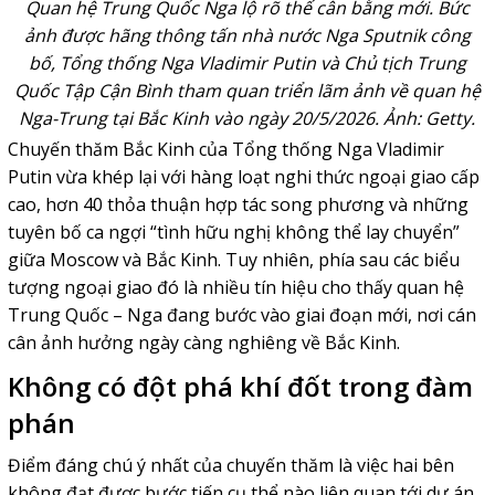
Quan hệ Trung Quốc Nga lộ rõ thế cân bằng mới. Bức
ảnh được hãng thông tấn nhà nước Nga Sputnik công
bố, Tổng thống Nga Vladimir Putin và Chủ tịch Trung
Quốc Tập Cận Bình tham quan triển lãm ảnh về quan hệ
Nga-Trung tại Bắc Kinh vào ngày 20/5/2026. Ảnh: Getty.
Chuyến thăm Bắc Kinh của Tổng thống Nga
Vladimir
Putin
vừa khép lại với hàng loạt nghi thức ngoại giao cấp
cao, hơn 40 thỏa thuận hợp tác song phương và những
tuyên bố ca ngợi “tình hữu nghị không thể lay chuyển”
giữa Moscow và Bắc Kinh. Tuy nhiên, phía sau các biểu
tượng ngoại giao đó là nhiều tín hiệu cho thấy quan hệ
Trung Quốc – Nga đang bước vào giai đoạn mới, nơi cán
cân ảnh hưởng ngày càng nghiêng về Bắc Kinh.
Không có đột phá khí đốt trong đàm
phán
Điểm đáng chú ý nhất của chuyến thăm là việc hai bên
không đạt được bước tiến cụ thể nào liên quan tới dự án