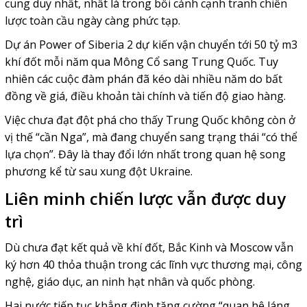
cung duy nhất, nhất là trong bối cảnh cạnh tranh chiến
lược toàn cầu ngày càng phức tạp.
Dự án Power of Siberia 2 dự kiến vận chuyển tới 50 tỷ m3
khí đốt mỗi năm qua Mông Cổ sang Trung Quốc. Tuy
nhiên các cuộc đàm phán đã kéo dài nhiều năm do bất
đồng về giá, điều khoản tài chính và tiến độ giao hàng.
Việc chưa đạt đột phá cho thấy Trung Quốc không còn ở
vị thế “cần Nga”, mà đang chuyển sang trạng thái “có thể
lựa chọn”. Đây là thay đổi lớn nhất trong quan hệ song
phương kể từ sau xung đột Ukraine.
Liên minh chiến lược vẫn được duy
trì
Dù chưa đạt kết quả về khí đốt, Bắc Kinh và Moscow vẫn
ký hơn 40 thỏa thuận trong các lĩnh vực thương mại, công
nghệ, giáo dục, an ninh hạt nhân và quốc phòng.
Hai nước tiếp tục khẳng định tăng cường “quan hệ láng