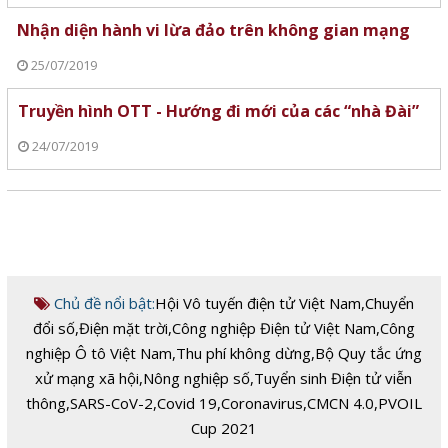
Nhận diện hành vi lừa đảo trên không gian mạng
25/07/2019
Truyền hình OTT - Hướng đi mới của các “nhà Đài”
24/07/2019
Chủ đề nổi bật:
Hội Vô tuyến điện tử Việt Nam
,
Chuyển
đổi số
,
Điện mặt trời
,
Công nghiệp Điện tử Việt Nam
,
Công
nghiệp Ô tô Việt Nam
,
Thu phí không dừng
,
Bộ Quy tắc ứng
xử mạng xã hội
,
Nông nghiệp số
,
Tuyển sinh Điện tử viễn
thông
,
SARS-CoV-2
,
Covid 19
,
Coronavirus
,
CMCN 4.0
,
PVOIL
Cup 2021