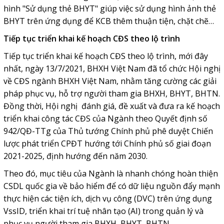
hình "Sử dụng thẻ BHYT" giúp việc sử dụng hình ảnh thẻ
BHYT trên ứng dụng để KCB thêm thuận tiện, chặt chẽ…
Tiếp tục triển khai kế hoạch CĐS theo lộ trình
Tiếp tục triển khai kế hoạch CĐS theo lộ trình, mới đây
nhất, ngày 13/7/2021, BHXH Việt Nam đã tổ chức Hội nghị
về CĐS ngành BHXH Việt Nam, nhằm tăng cường các giải
pháp phục vụ, hỗ trợ người tham gia BHXH, BHYT, BHTN.
Đồng thời, Hội nghị đánh giá, đề xuất và đưa ra kế hoạch
triển khai công tác CĐS của Ngành theo Quyết định số
942/QĐ-TTg của Thủ tướng Chính phủ phê duyệt Chiến
lược phát triển CPĐT hướng tới Chính phủ số giai đoạn
2021-2025, định hướng đến năm 2030.
Theo đó, mục tiêu của Ngành là nhanh chóng hoàn thiện
CSDL quốc gia về bảo hiểm để có dữ liệu nguồn đẩy mạnh
thực hiện các tiện ích, dịch vụ công (DVC) trên ứng dụng
VssID, triển khai trí tuệ nhân tạo (AI) trong quản lý và
phục vụ người tham gia BHXH, BHYT, BHTN.