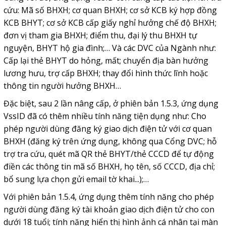
cứu: Mã số BHXH; cơ quan BHXH; cơ sở KCB ký hợp đồng
KCB BHYT; cơ sở KCB cấp giấy nghỉ hưởng chế độ BHXH;
đơn vị tham gia BHXH; điểm thu, đại lý thu BHXH tự
nguyện, BHYT hộ gia đình;… Và các DVC của Ngành như:
Cấp lại thẻ BHYT do hỏng, mất; chuyển địa bàn hưởng
lương hưu, trợ cấp BHXH; thay đổi hình thức lĩnh hoặc
thông tin người hưởng BHXH…
Đặc biệt, sau 2 lần nâng cấp, ở phiên bản 1.5.3, ứng dụng
VssID đã có thêm nhiều tính năng tiện dụng như: Cho
phép người dùng đăng ký giao dịch điện tử với cơ quan
BHXH (đăng ký trên ứng dụng, không qua Cổng DVC; hỗ
trợ tra cứu, quét mã QR thẻ BHYT/thẻ CCCD để tự động
điền các thông tin mã số BHXH, họ tên, số CCCD, địa chỉ;
bổ sung lựa chọn gửi email tờ khai...);…
Với phiên bản 1.5.4, ứng dụng thêm tính năng cho phép
người dùng đăng ký tài khoản giao dịch điện tử cho con
dưới 18 tuổi; tính năng hiển thị hình ảnh cá nhân tại màn