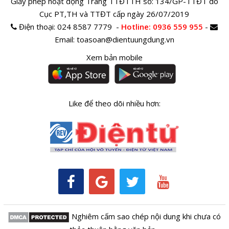
Giấy phép hoạt động Trang TTĐTTH số: 134/GP-TTĐT do
Cục PT,TH và TTĐT cấp ngày 26/07/2019
Điện thoại:
024 8587 7779 -
Hotline
: 0936 559 955
-
Email:
toasoan@dientuungdung.vn
Xem bản mobile
Like để theo dõi nhiều hơn:
Nghiêm cấm sao chép nội dung khi chưa có