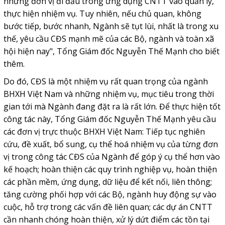
những đơn vị đi đầu trong ứng dụng CNTT vào quản lý,
thực hiện nhiệm vụ. Tuy nhiên, nếu chủ quan, không
bước tiếp, bước nhanh, Ngành sẽ tụt lùi, nhất là trong xu
thế, yêu cầu CĐS mạnh mẽ của các Bộ, ngành và toàn xã
hội hiện nay", Tổng Giám đốc Nguyễn Thế Mạnh cho biết
thêm.
Do đó, CĐS là một nhiệm vụ rất quan trọng của ngành
BHXH Việt Nam và những nhiệm vụ, mục tiêu trong thời
gian tới mà Ngành đang đặt ra là rất lớn. Để thực hiện tốt
công tác này, Tổng Giám đốc Nguyễn Thế Mạnh yêu cầu
các đơn vị trực thuộc BHXH Việt Nam: Tiếp tục nghiên
cứu, đề xuất, bổ sung, cụ thể hoá nhiệm vụ của từng đơn
vị trong công tác CĐS của Ngành để góp ý cụ thể hơn vào
kế hoạch; hoàn thiện các quy trình nghiệp vụ, hoàn thiện
các phần mềm, ứng dụng, dữ liệu để kết nối, liên thông;
tăng cường phối hợp với các Bộ, ngành huy động sự vào
cuộc, hỗ trợ trong các vấn đề liên quan; các dự án CNTT
cần nhanh chóng hoàn thiện, xử lý dứt điểm các tồn tại