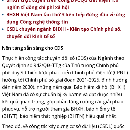
BHXH trực tuyến trên Cổng DVCQG tiết kiệm 1,6
nghìn tỉ đồng chi phí xã hội
BHXH Việt Nam lần thứ 3 liên tiếp đứng đầu về ứng
dụng Công nghệ thông tin
CSDL chuyên ngành BHXH - Kiến tạo Chính phủ số,
chuyển đổi kinh tế số
Nền tảng sẵn sàng cho CĐS
Thực hiện công tác chuyển đổi số (CĐS) của Ngành theo
Quyết định số 942/QĐ-TTg của Thủ tướng Chính phủ
phê duyệt Chiến lược phát triển Chính phủ điện tử (CPĐT)
hướng tới Chính phủ số giai đoạn 2021-2025, định hướng
đến năm 2030), những năm qua, Bảo hiểm xã hội (BHXH)
Việt Nam đã có sự chuẩn bị kỹ lưỡng và đạt được nhiều
kết quả quan trọng, góp phần tăng cường các giải pháp
phục vụ, hỗ trợ người tham gia BHXH, bảo hiểm y tế
(BHYT), bảo hiểm thất nghiệp (BHTN) hiệu quả nhất.
Theo đó, về công tác xây dựng cơ sở dữ liệu (CSDL) quốc