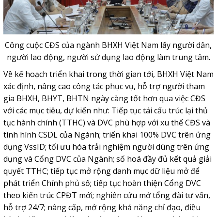
Công cuộc CĐS của ngành BHXH Việt Nam lấy người dân,
người lao động, người sử dụng lao động làm trung tâm.
Về kế hoạch triển khai trong thời gian tới, BHXH Việt Nam
xác định, nâng cao công tác phục vụ, hỗ trợ người tham
gia BHXH, BHYT, BHTN ngày càng tốt hơn qua việc CĐS
với các mục tiêu, dự kiến như: Tiếp tục tái cấu trúc lại thủ
tục hành chính (TTHC) và DVC phù hợp với xu thế CĐS và
tình hình CSDL của Ngành; triển khai 100% DVC trên ứng
dụng VssID; tối ưu hóa trải nghiệm người dùng trên ứng
dụng và Cổng DVC của Ngành; số hoá đầy đủ kết quả giải
quyết TTHC; tiếp tục mở rộng danh mục dữ liệu mở để
phát triển Chính phủ số; tiếp tục hoàn thiện Cổng DVC
theo kiến trúc CPĐT mới; nghiên cứu mở tổng đài tư vấn,
hỗ trợ 24/7; nâng cấp, mở rộng khả năng chỉ đạo, điều