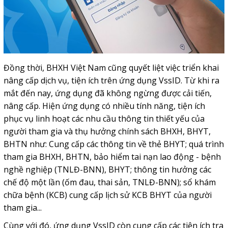
Đồng thời, BHXH Việt Nam cũng quyết liệt việc triển khai
nâng cấp dịch vụ, tiện ích trên ứng dụng VssID. Từ khi ra
mắt đến nay, ứng dụng đã không ngừng được cải tiến,
nâng cấp. Hiện ứng dụng có nhiều tính năng, tiện ích
phục vụ linh hoạt các nhu cầu thông tin thiết yếu của
người tham gia và thụ hưởng chính sách BHXH, BHYT,
BHTN như: Cung cấp các thông tin về thẻ BHYT; quá trình
tham gia BHXH, BHTN, bảo hiểm tai nạn lao động - bệnh
nghề nghiệp (TNLĐ-BNN), BHYT; thông tin hưởng các
chế độ một lần (ốm đau, thai sản, TNLĐ-BNN); sổ khám
chữa bệnh (KCB) cung cấp lịch sử KCB BHYT của người
tham gia...
Cùng với đó, ứng dụng VssID còn cung cấp các tiện ích tra