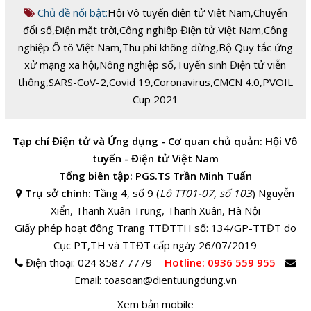
Chủ đề nổi bật:
Hội Vô tuyến điện tử Việt Nam
,
Chuyển
đổi số
,
Điện mặt trời
,
Công nghiệp Điện tử Việt Nam
,
Công
nghiệp Ô tô Việt Nam
,
Thu phí không dừng
,
Bộ Quy tắc ứng
xử mạng xã hội
,
Nông nghiệp số
,
Tuyển sinh Điện tử viễn
thông
,
SARS-CoV-2
,
Covid 19
,
Coronavirus
,
CMCN 4.0
,
PVOIL
Cup 2021
Tạp chí Điện tử và Ứng dụng - Cơ quan chủ quản: Hội Vô
tuyến - Điện tử Việt Nam
Tổng biên tập: PGS.TS Trần Minh Tuấn
Trụ sở chính:
Tầng 4, số 9 (
Lô TT01-07, số 103
) Nguyễn
Xiển, Thanh Xuân Trung, Thanh Xuân, Hà Nội
Giấy phép hoạt động Trang TTĐTTH số: 134/GP-TTĐT do
Cục PT,TH và TTĐT cấp ngày 26/07/2019
Điện thoại:
024 8587 7779 -
Hotline
: 0936 559 955
-
Email:
toasoan@dientuungdung.vn
Xem bản mobile