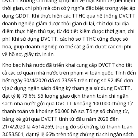
DVCTT không chỉ mang lại lợi ích về mặt kinh tế (tiết kiệm
thời gian, chi phí) mà còn có ý nghĩa đặc biệt trong việc áp
dụng GDĐT. Khi thực hiện các TTHC qua hệ thống DVCTT
doanh nghiệp giảm được thời gian đi lại, chờ đợi tại địa
điểm thực hiện thủ tục, từ đó tiết kiệm được thời gian, chi
phí. Khi sử dụng DVCTT, các hồ sơ TTHC cũng được số
hóa, giúp doanh nghiệp có thể cắt giảm được các chi phí
về hồ sơ, giấy tờ, in ấn.
Kho bạc Nhà nước đã triển khai cung cấp DVCTT cho tất
cả các cơ quan nhà nước trên phạm vi toàn quốc. Tính đến
hết ngày 30/4/2020 đã có 73.595 trên tổng số 92.456 đơn
vị sử dụng ngân sách đăng ký tham gia sử dụng DVCTT,
đạt tỷ lệ 79,6%. Số lượng giao dịch thanh toán chi ngân
sách nhà nước gửi qua DVCTT khoảng 100.000 chứng từ
thanh toán và khoảng 50.000 hồ sơ. Tổng số chứng từ,
bảng kê gửi qua DVCTT tính từ đầu năm 2020 đến
21/4/2020 là 4.614.269, trong đó số chứng từ thanh toán
3.053.501, đạt tỷ lệ 66% trên tổng chứng từ chi ngân sách