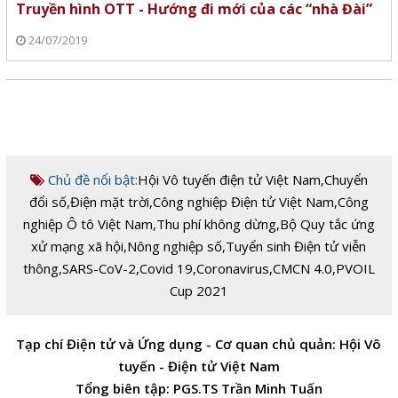
Truyền hình OTT - Hướng đi mới của các “nhà Đài”
24/07/2019
Chủ đề nổi bật:
Hội Vô tuyến điện tử Việt Nam
,
Chuyển
đổi số
,
Điện mặt trời
,
Công nghiệp Điện tử Việt Nam
,
Công
nghiệp Ô tô Việt Nam
,
Thu phí không dừng
,
Bộ Quy tắc ứng
xử mạng xã hội
,
Nông nghiệp số
,
Tuyển sinh Điện tử viễn
thông
,
SARS-CoV-2
,
Covid 19
,
Coronavirus
,
CMCN 4.0
,
PVOIL
Cup 2021
Tạp chí Điện tử và Ứng dụng - Cơ quan chủ quản: Hội Vô
tuyến - Điện tử Việt Nam
Tổng biên tập: PGS.TS Trần Minh Tuấn