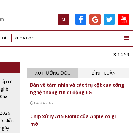
 TÁC
KHOA HỌC
14:59
XU HƯỚNG ĐỌC
BÌNH LUẬN
sắp có
Bàn về tầm nhìn và các trụ cột của công
nghệ
nghệ thông tin di động 6G
00ha
04/03/2022
AI,
oT
 2026
Chip xử lý A15 Bionic của Apple có gì
ức diễn
mới
 ngày