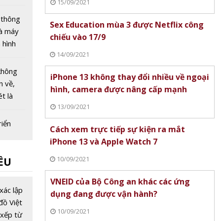
15/09/2021
háng 8
 thông
Sex Education mùa 3 được Netflix công
hà máy
chiếu vào 17/9
 hình
14/09/2021
 hạ tầng
chiến
không
iPhone 13 không thay đổi nhiều về ngoại
ơng lai
n về,
hình, camera được nâng cấp mạnh
t là
13/09/2021
h xác
riển
Cách xem trực tiếp sự kiện ra mắt
nh một
iPhone 13 và Apple Watch 7
vụ công
10/09/2021
ỀU
từ 1/7
ia gắn
VNEID của Bộ Công an khác các ứng
ẽ với
xác lập
dụng đang được vận hành?
phát
đồ Việt
10/09/2021
 phủ số
xếp từ