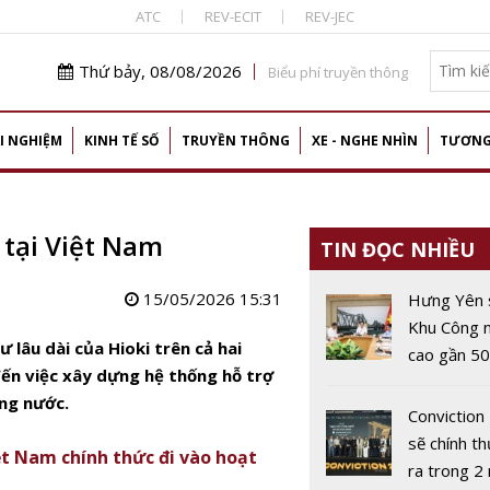
ATC
REV-ECIT
REV-JEC
Thứ bảy, 08/08/2026
Biểu phí truyền thông
I NGHIỆM
KINH TẾ SỐ
TRUYỀN THÔNG
XE - NGHE NHÌN
TƯƠNG
tại Việt Nam
TIN ĐỌC NHIỀU
15/05/2026 15:31
Hưng Yên 
Khu Công 
 lâu dài của Hioki trên cả hai
cao gần 5
 đến việc xây dựng hệ thống hỗ trợ
phát triển 
ong nước.
robot và I
Conviction
sẽ chính th
ệt Nam chính thức đi vào hoạt
ra trong 2