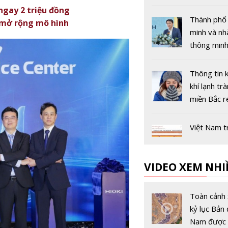
14 và 15 t
gay 2 triệu đồng
năm 2026
Thành phố
 mở rộng mô hình
minh và n
thông minh
thành trục
công nghệ 
Thông tin 
lược của tư
khí lạnh trà
miền Bắc ré
không chín
Việt Nam t
khai mô hì
cổng dịch 
VIDEO XEM NHI
toàn quốc 
CĐS quốc g
kết chặt ch
Toàn cảnh 
xây dựng, 
kỷ lục Bản 
triển chính
Nam được 