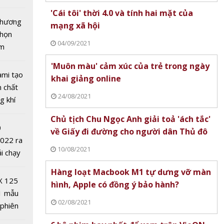
tô nhất
'Cái tôi' thời 4.0 và tính hai mặt của
 chương
mạng xã hội
chọn
04/09/2021
ăm
'Muôn màu' cảm xúc của trẻ trong ngày
ami tạo
khai giảng online
n chất
24/08/2021
ỗ lực
g khí
dụng
Covid-
Chủ tịch Chu Ngọc Anh giải toả 'ách tắc'
triển
0
về Giấy đi đường cho người dân Thủ đô
2022 ra
10/08/2021
ải chạy
ởi điểm
Hàng loạt Macbook M1 tự dưng vỡ màn
0 nghìn
X 125
hình, Apple có đồng ý bảo hành?
1 mẫu
02/08/2021
 phiên
 đua