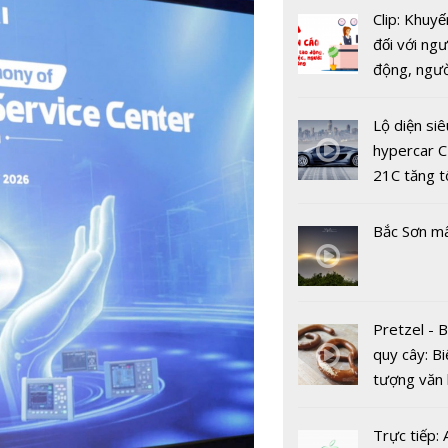
Clip: Khuyế
Chuyển đổi
đối với ngư
Chuyển từ
động, ngư
nghệ thông
việc, ngườ
sang Công
hàng tại k
Lộ diện siê
thông tin +
vụ trong d
hypercar C
Covid-19
21C tăng t
100km/h c
2 giây
Bắc Sơn m
Pretzel - 
quy cây: Bi
Việt Nam 
tượng văn
trong nhó
châu Âu với
nước hàng
tranh cãi 
Trực tiếp:
xây dựng C