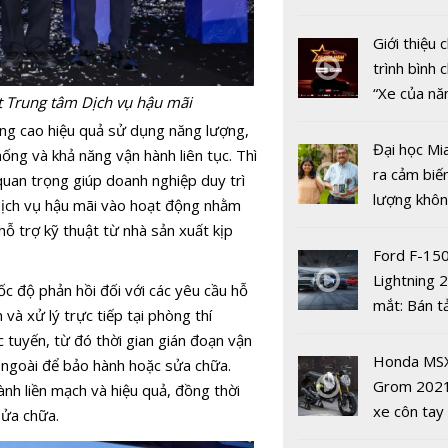
nhiều xe ô 
năm 2022
Giới thiệu
trình bình 
“Xe của n
t Trung tâm Dịch vụ hậu mãi
2022"
ng cao hiệu quả sử dụng năng lượng,
Đại học Mi
ống và khả năng vận hành liên tục. Thì
ra cảm biế
 quan trọng giúp doanh nghiệp duy trì
Bắc Ninh n
lượng khôn
Dịch vụ hậu mãi vào hoạt động nhằm
CĐS, ứng 
phát hiện 
hỗ trợ kỹ thuật từ nhà sản xuất kịp
CNTT phát 
19
Ford F-15
kinh tế số
Lightning 
ốc độ phản hồi đối với các yêu cầu hỗ
mắt: Bán t
và xử lý trực tiếp tại phòng thí
điện giá kh
c tuyến, từ đó thời gian gián đoạn vận
chưa đến 4
Honda MS
c ngoài để bảo hành hoặc sửa chữa.
USD
Grom 202
nh liền mạch và hiệu quả, đồng thời
xe côn tay
sửa chữa.
bản đường