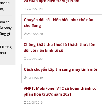
và Giao dịch điện tử Việt Nam
one 11
ử
no,
27/05/2020
 Mỹ
Chuyển đổi số - Nên hiểu như thế nào
hòa cá
cho đúng
ủa Sony
hững gì
25/05/2020
 sống
Chống thất thu thuế là thách thức lớn
ùa hè
i tương
đối với nền kinh tế số
 như
29/04/2020
nội
Cách chuyển tập tin sang máy tính mới
rí trực
 lượng
10/11/2019
n lược
VNPT, MobiFone, VTC sẽ hoàn thành cổ
 không
phần hóa trước năm 2021
mặt
20/08/2019