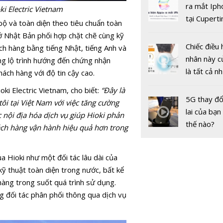
gốc
ra mắt Iph
phủ điện t
oki Electric Vietnam
tại Cuperti
ộ và toàn diện theo tiêu chuẩn toàn
California,
sở Nhật Bản phối hợp chặt chẽ cùng kỹ
Chiếc điều 
ch hàng bằng tiếng Nhật, tiếng Anh và
nhân này c
ng lộ trình hướng đến chứng nhận
là tất cả n
ách hàng với độ tin cậy cao.
bạn cần để
ki Electric Vietnam, cho biết:
“Đây là
sót qua m
5G thay đổ
ôi tại Việt Nam với việc tăng cường
nóng nực
lai của bạn
c nội địa hóa dịch vụ giúp Hioki phản
thế nào?
ách hàng vận hành hiệu quả hơn trong
VieON với 
dung giải t
a Hioki như một đối tác lâu dài của
tuyến chất
kỹ thuật toàn diện trong nước, bất kể
cao và chiế
hàng trong suốt quá trình sử dụng.
thanh toán
g đối tác phân phối thông qua dịch vụ
dùng tiền 