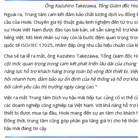
Ông Kazuhiro Takezawa, Tổng Giám đốc Hi
Ngoài ra, Trung tâm cam kết đảm bảo chất lượng dịch vụ đồng b
cầu của Hioki. Chuyên gia kỹ thuật giàu kinh nghiệm đến từ trụ 
sư Hioki Việt Nam được đào tạo bài bản, sẽ sẵn sàng hỗ trợ khá
tiếng Việt. Mô hình nhân sự này còn là bước đệm quan trọng tro
quốc tế ISO/IEC 17025, nhằm đáp ứng nhu cầu hiệu chuẩn của kh
Chia sẻ tại lễ ra mắt, ông Kazuhiro Takezawa, Tổng Giám đốc Hio
cột mốc quan trọng trong cam kết phát triển lâu dài của chúng t
năng lực hỗ trợ khách hàng trong toàn bộ vòng đời thiết bị. Việ
hồi nhanh hơn, đảm bảo sự ổn định của hệ thống và hỗ trợ kh
bối cảnh yêu cầu thị trường ngày càng cao.”
Việc ra mắt Trung tâm Dịch vụ hậu mãi tiếp tục củng cố vị thế củ
các doanh nghiệp công nghiệp tại Việt Nam. Với khả năng hỗ trợ 
thiết bị được mua tại đâu, Hioki mang đến sự an tâm cho khách 
Đồng thời, trung tâm cũng góp phần gia tăng giá trị cho hệ thốn
hậu mãi đáng tin cậy.