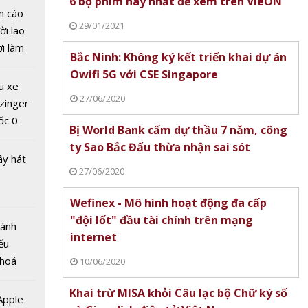
6 bộ phim hay nhất để xem trên VieON
n cáo
 số là
29/01/2021
ời lao
 công
ời làm
Bắc Ninh: Không ký kết triển khai dự án
 tin
i bán
Owifi 5G với CSE Singapore
 nghệ
hu dịch
u xe
ịch
27/06/2020
zinger
ốc 0-
Bị World Bank cấm dự thầu 7 năm, công
hưa tới
ty Sao Bắc Đẩu thừa nhận sai sót
ây hát
27/06/2020
Wefinex - Mô hình hoạt động đa cấp
"đội lốt" đầu tài chính trên mạng
Bánh
internet
ểu
sẽ nằm
 hoá
10/06/2020
m 70
 nhiều
 đầu về
Khai trừ MISA khỏi Câu lạc bộ Chữ ký số
về nguồn
 Apple
hính