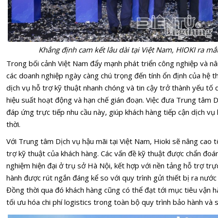
Khẳng định cam kết lâu dài tại Việt Nam, HIOKI ra mắ
Trong bối cảnh Việt Nam đẩy mạnh phát triển công nghiệp và nâ
các doanh nghiệp ngày càng chú trọng đến tính ổn định của hệ th
dịch vụ hỗ trợ kỹ thuật nhanh chóng và tin cậy trở thành yếu tố
hiệu suất hoạt động và hạn chế gián đoạn. Việc đưa Trung tâm 
đáp ứng trực tiếp nhu cầu này, giúp khách hàng tiếp cận dịch vụ 
thời.
Với Trung tâm Dịch vụ hậu mãi tại Việt Nam, Hioki sẽ nâng cao t
trợ kỹ thuật của khách hàng. Các vấn đề kỹ thuật được chẩn đoán 
nghiệm hiện đại ở trụ sở Hà Nội, kết hợp với nền tảng hỗ trợ trự
hành được rút ngắn đáng kể so với quy trình gửi thiết bị ra nướ
Đồng thời qua đó khách hàng cũng có thể đạt tới mục tiêu vận hà
tối ưu hóa chi phí logistics trong toàn bộ quy trình bảo hành và 