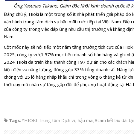
Ông Yasunao Takano, Giám đốc Khối kinh doanh quốc tế kiê
Đáng chú ý, Hioki là một trong số ít nhà phát triển giải pháp đo 
vận hành trung tâm dịch vụ hậu mãi trực tiếp tại Việt Nam. Điề
của công ty trong việc đáp ứng nhu cầu thị trường và khẳng định 
Nam.
Cột mốc này sẽ nối tiếp một năm tăng trưởng tích cực của Hioki
2025, công ty vượt 57% mục tiêu doanh số bán hàng và ghi nh
2024. Hioki đã triển khai thành công 197 dự án cho các khách hàng
kiện điện và năng lượng, đóng góp 33% tổng doanh số. Năng l
chóng với 25 lô hàng nhập khẩu chỉ trong vòng 6 tháng kể từ khi
thời quy mô nhân sự tăng gấp đôi để phục vụ hoạt động tại Hà
Tags:
#HIOKI Trung tâm Dịch vụ hậu mãi
,
#cam kết lâu dài tạ