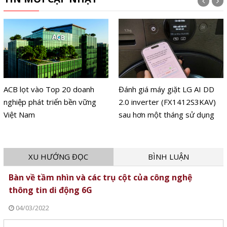
Đánh giá máy giặt LG AI DD
O-Tech chính thức ra mắt
2.0 inverter (FX1412S3KAV)
thương hiệu máy lọc nước
sau hơn một tháng sử dụng
ANJIER
XU HƯỚNG ĐỌC
BÌNH LUẬN
Bàn về tầm nhìn và các trụ cột của công nghệ
thông tin di động 6G
04/03/2022