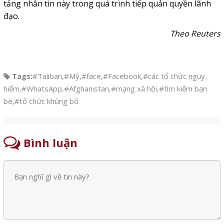
tảng nhắn tin này trong quá trình tiếp quản quyền lãnh
đạo.
Theo Reuters
Tags:
#Taliban
,
#Mỹ
,
#face
,
#Facebook
,
#các tổ chức nguy
hiểm
,
#WhatsApp
,
#Afghanistan
,
#mạng xã hội
,
#tìm kiếm bạn
bè
,
#tổ chức khủng bố
Bình luận