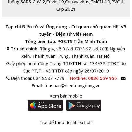
thông
,
SARS-CoV-2
,
Covid 19
,
Coronavirus
,
CMCN 4.0
,
PVOIL
Cup 2021
Tạp chí Điện tử và Ứng dụng - Cơ quan chủ quản: Hội Vô
tuyến - Điện tử Việt Nam
Tổng biên tập: PGS.TS Trần Minh Tuấn
Trụ sở chính:
Tầng 4, số 9 (
Lô TT01-07, số 103
) Nguyễn
Xiển, Thanh Xuân Trung, Thanh Xuân, Hà Nội
Giấy phép hoạt động Trang TTĐTTH số: 134/GP-TTĐT do
Cục PT,TH và TTĐT cấp ngày 26/07/2019
Điện thoại:
024 8587 7779 -
Hotline
: 0936 559 955
-
Email:
toasoan@dientuungdung.vn
Xem bản mobile
Like để theo dõi nhiều hơn: