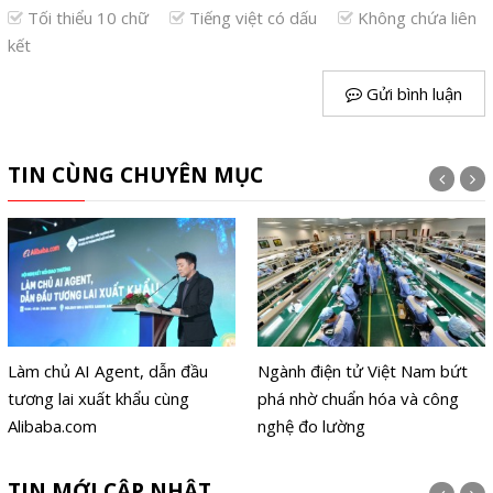
Tối thiểu 10 chữ
Tiếng việt có dấu
Không chứa liên
kết
Gửi bình luận
TIN CÙNG CHUYÊN MỤC
Ngành điện tử Việt Nam bứt
PUBG Mobile World Cup 2026
phá nhờ chuẩn hóa và công
chính thức khởi tranh từ 6.8
nghệ đo lường
TIN MỚI CẬP NHẬT