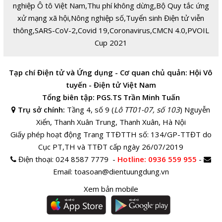
nghiệp Ô tô Việt Nam
,
Thu phí không dừng
,
Bộ Quy tắc ứng
xử mạng xã hội
,
Nông nghiệp số
,
Tuyển sinh Điện tử viễn
thông
,
SARS-CoV-2
,
Covid 19
,
Coronavirus
,
CMCN 4.0
,
PVOIL
Cup 2021
Tạp chí Điện tử và Ứng dụng - Cơ quan chủ quản: Hội Vô
tuyến - Điện tử Việt Nam
Tổng biên tập: PGS.TS Trần Minh Tuấn
Trụ sở chính:
Tầng 4, số 9 (
Lô TT01-07, số 103
) Nguyễn
Xiển, Thanh Xuân Trung, Thanh Xuân, Hà Nội
Giấy phép hoạt động Trang TTĐTTH số: 134/GP-TTĐT do
Cục PT,TH và TTĐT cấp ngày 26/07/2019
Điện thoại:
024 8587 7779 -
Hotline
: 0936 559 955
-
Email:
toasoan@dientuungdung.vn
Xem bản mobile