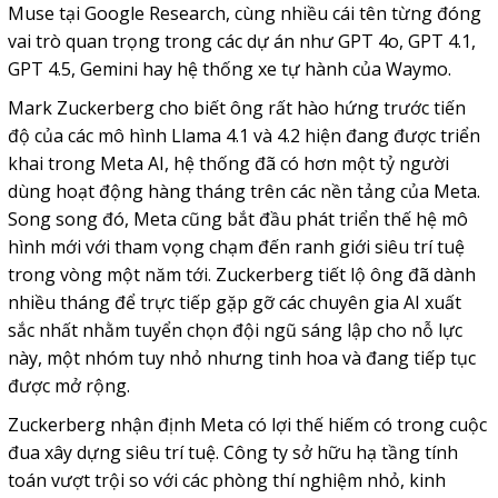
Muse tại Google Research, cùng nhiều cái tên từng đóng
vai trò quan trọng trong các dự án như GPT 4o, GPT 4.1,
GPT 4.5, Gemini hay hệ thống xe tự hành của Waymo.
Mark Zuckerberg cho biết ông rất hào hứng trước tiến
độ của các mô hình Llama 4.1 và 4.2 hiện đang được triển
khai trong Meta AI, hệ thống đã có hơn một tỷ người
dùng hoạt động hàng tháng trên các nền tảng của Meta.
Song song đó, Meta cũng bắt đầu phát triển thế hệ mô
hình mới với tham vọng chạm đến ranh giới siêu trí tuệ
trong vòng một năm tới. Zuckerberg tiết lộ ông đã dành
nhiều tháng để trực tiếp gặp gỡ các chuyên gia AI xuất
sắc nhất nhằm tuyển chọn đội ngũ sáng lập cho nỗ lực
này, một nhóm tuy nhỏ nhưng tinh hoa và đang tiếp tục
được mở rộng.
Zuckerberg nhận định Meta có lợi thế hiếm có trong cuộc
đua xây dựng siêu trí tuệ. Công ty sở hữu hạ tầng tính
toán vượt trội so với các phòng thí nghiệm nhỏ, kinh