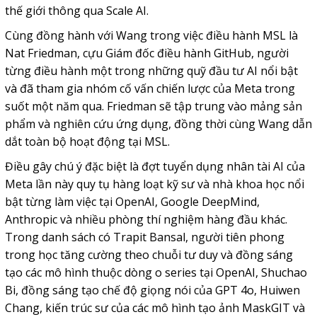
thế giới thông qua Scale AI.
Cùng đồng hành với Wang trong việc điều hành MSL là
Nat Friedman, cựu Giám đốc điều hành GitHub, người
từng điều hành một trong những quỹ đầu tư AI nổi bật
và đã tham gia nhóm cố vấn chiến lược của Meta trong
suốt một năm qua. Friedman sẽ tập trung vào mảng sản
phẩm và nghiên cứu ứng dụng, đồng thời cùng Wang dẫn
dắt toàn bộ hoạt động tại MSL.
Điều gây chú ý đặc biệt là đợt tuyển dụng nhân tài AI của
Meta lần này quy tụ hàng loạt kỹ sư và nhà khoa học nổi
bật từng làm việc tại OpenAI, Google DeepMind,
Anthropic và nhiều phòng thí nghiệm hàng đầu khác.
Trong danh sách có Trapit Bansal, người tiên phong
trong học tăng cường theo chuỗi tư duy và đồng sáng
tạo các mô hình thuộc dòng o series tại OpenAI, Shuchao
Bi, đồng sáng tạo chế độ giọng nói của GPT 4o, Huiwen
Chang, kiến trúc sư của các mô hình tạo ảnh MaskGIT và