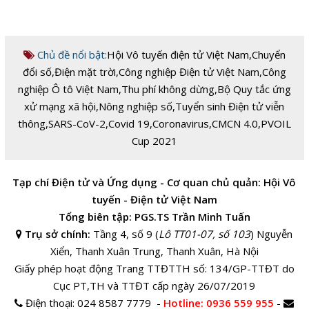
Chủ đề nổi bật:
Hội Vô tuyến điện tử Việt Nam
,
Chuyển
đổi số
,
Điện mặt trời
,
Công nghiệp Điện tử Việt Nam
,
Công
nghiệp Ô tô Việt Nam
,
Thu phí không dừng
,
Bộ Quy tắc ứng
xử mạng xã hội
,
Nông nghiệp số
,
Tuyển sinh Điện tử viễn
thông
,
SARS-CoV-2
,
Covid 19
,
Coronavirus
,
CMCN 4.0
,
PVOIL
Cup 2021
Tạp chí Điện tử và Ứng dụng - Cơ quan chủ quản: Hội Vô
tuyến - Điện tử Việt Nam
Tổng biên tập: PGS.TS Trần Minh Tuấn
Trụ sở chính:
Tầng 4, số 9 (
Lô TT01-07, số 103
) Nguyễn
Xiển, Thanh Xuân Trung, Thanh Xuân, Hà Nội
Giấy phép hoạt động Trang TTĐTTH số: 134/GP-TTĐT do
Cục PT,TH và TTĐT cấp ngày 26/07/2019
Điện thoại:
024 8587 7779 -
Hotline
: 0936 559 955
-