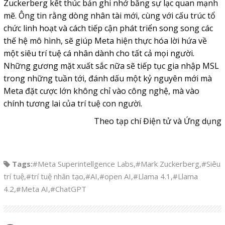
Zuckerberg kết thúc bản ghi nhớ bằng sự lạc quan mạnh
mẽ. Ông tin rằng dòng nhân tài mới, cùng với cấu trúc tổ
chức linh hoạt và cách tiếp cận phát triển song song các
thế hệ mô hình, sẽ giúp Meta hiện thực hóa lời hứa về
một siêu trí tuệ cá nhân dành cho tất cả mọi người.
Những gương mặt xuất sắc nữa sẽ tiếp tục gia nhập MSL
trong những tuần tới, đánh dấu một kỷ nguyên mới mà
Meta đặt cược lớn không chỉ vào công nghệ, mà vào
chính tương lai của trí tuệ con người.
Theo tạp chí Điện tử và Ứng dụng
Tags:
#Meta Superintellgence Labs
,
#Mark Zuckerberg
,
#Siêu
trí tuệ
,
#trí tuệ nhân tạo
,
#AI
,
#open AI
,
#Llama 4.1
,
#Llama
4.2
,
#Meta AI
,
#ChatGPT