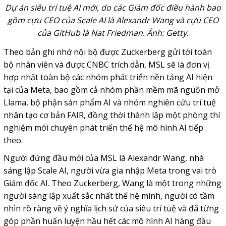
Dự án siêu trí tuệ AI mới, do các Giám đốc điều hành bao
gồm cựu CEO của Scale AI là Alexandr Wang và cựu CEO
của GitHub là Nat Friedman.
Ảnh: Getty.
Theo bản ghi nhớ nội bộ được
Zuckerberg
gửi tới toàn
bộ nhân viên và được CNBC trích dẫn, MSL sẽ là đơn vị
hợp nhất toàn bộ các nhóm phát triển nền tảng AI hiện
tại của Meta, bao gồm cả nhóm phần mềm mã nguồn mở
Llama, bộ phận sản phẩm AI và nhóm nghiên cứu
trí tuệ
nhân tạo cơ bản FAIR, đồng thời thành lập một phòng thí
nghiệm mới chuyên phát triển thế hệ mô hình AI tiếp
theo.
Người đứng đầu mới của MSL là Alexandr Wang, nhà
sáng lập Scale AI, người vừa gia nhập Meta trong vai trò
Giám đốc AI. Theo Zuckerberg, Wang là một trong những
người sáng lập xuất sắc nhất thế hệ mình, người có tầm
nhìn rõ ràng về ý nghĩa lịch sử của siêu trí tuệ và đã từng
góp phần huấn luyện hầu hết các mô hình AI hàng đầu