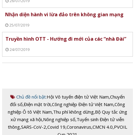
26/07/2019
Nhận diện hành vi lừa đảo trên không gian mạng
25/07/2019
Truyền hình OTT - Hướng đi mới của các “nhà Đài”
24/07/2019
Chủ đề nổi bật:
Hội Vô tuyến điện tử Việt Nam
,
Chuyển
đổi số
,
Điện mặt trời
,
Công nghiệp Điện tử Việt Nam
,
Công
nghiệp Ô tô Việt Nam
,
Thu phí không dừng
,
Bộ Quy tắc ứng
xử mạng xã hội
,
Nông nghiệp số
,
Tuyển sinh Điện tử viễn
thông
,
SARS-CoV-2
,
Covid 19
,
Coronavirus
,
CMCN 4.0
,
PVOIL
Cup 2021