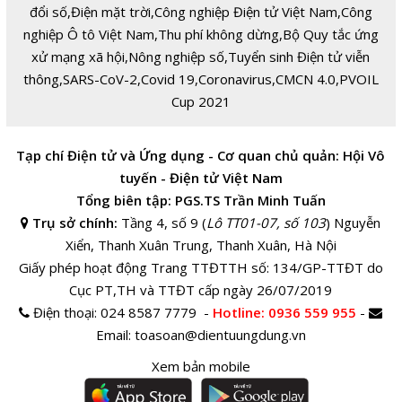
đổi số
,
Điện mặt trời
,
Công nghiệp Điện tử Việt Nam
,
Công
nghiệp Ô tô Việt Nam
,
Thu phí không dừng
,
Bộ Quy tắc ứng
xử mạng xã hội
,
Nông nghiệp số
,
Tuyển sinh Điện tử viễn
thông
,
SARS-CoV-2
,
Covid 19
,
Coronavirus
,
CMCN 4.0
,
PVOIL
Cup 2021
Tạp chí Điện tử và Ứng dụng - Cơ quan chủ quản: Hội Vô
tuyến - Điện tử Việt Nam
Tổng biên tập: PGS.TS Trần Minh Tuấn
Trụ sở chính:
Tầng 4, số 9 (
Lô TT01-07, số 103
) Nguyễn
Xiển, Thanh Xuân Trung, Thanh Xuân, Hà Nội
Giấy phép hoạt động Trang TTĐTTH số: 134/GP-TTĐT do
Cục PT,TH và TTĐT cấp ngày 26/07/2019
Điện thoại:
024 8587 7779 -
Hotline
: 0936 559 955
-
Email:
toasoan@dientuungdung.vn
Xem bản mobile