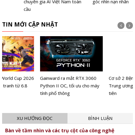
chuyên gia AI Việt Nam toàn
góc nhìn nạn nhân
cầu
TIN MỚI CẬP NHẬT
Gainward ra mắt RTX 3060
Cơ sở 2 Bệnh viện Phụ Sản
Python II OC, tối ưu cho máy
Trung ương đón ca sinh đầu
tính phổ thông
tiên
XU HƯỚNG ĐỌC
BÌNH LUẬN
Bàn về tầm nhìn và các trụ cột của công nghệ