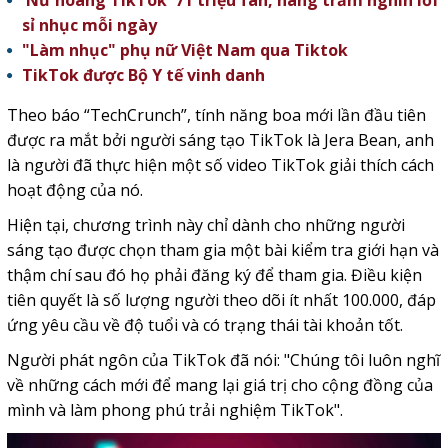
'Nữ hoàng TikTok' 71 triệu fan, hàng trăm nghìn lời
sỉ nhục mỗi ngày
"Làm nhục" phụ nữ Việt Nam qua Tiktok
TikTok được Bộ Y tế vinh danh
Theo báo “TechCrunch”, tính năng boa mới lần đầu tiên
được ra mắt bởi người sáng tạo TikTok là Jera Bean, anh
là người đã thực hiện một số video TikTok giải thích cách
hoạt động của nó.
Hiện tại, chương trình này chỉ dành cho những người
sáng tạo được chọn tham gia một bài kiểm tra giới hạn và
thậm chí sau đó họ phải đăng ký để tham gia. Điều kiện
tiên quyết là số lượng người theo dõi ít ​​nhất 100.000, đáp
ứng yêu cầu về độ tuổi và có trạng thái tài khoản tốt.
Người phát ngôn của TikTok đã nói: "Chúng tôi luôn nghĩ
về những cách mới để mang lại giá trị cho cộng đồng của
mình và làm phong phú trải nghiệm TikTok".