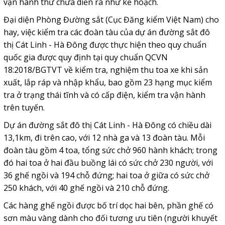
vận hành thử chưa diễn ra như kế hoạch.
Đại diện Phòng Đường sắt (Cục Đăng kiểm Việt Nam) cho
hay, việc kiểm tra các đoàn tàu của dự án đường sắt đô
thị Cát Linh - Hà Đông được thực hiện theo quy chuẩn
quốc gia được quy định tại quy chuẩn QCVN
18:2018/BGTVT về kiểm tra, nghiệm thu toa xe khi sản
xuất, lắp ráp và nhập khẩu, bao gồm 23 hạng mục kiểm
tra ở trạng thái tĩnh và có cấp điện, kiểm tra vận hành
trên tuyến.
Dự án đường sắt đô thị Cát Linh - Hà Đông có chiều dài
13,1km, đi trên cao, với 12 nhà ga và 13 đoàn tàu. Mỗi
đoàn tàu gồm 4 toa, tổng sức chở 960 hành khách; trong
đó hai toa ở hai đầu buồng lái có sức chở 230 người, với
36 ghế ngồi và 194 chỗ đứng; hai toa ở giữa có sức chở
250 khách, với 40 ghế ngồi và 210 chỗ đứng.
Các hàng ghế ngồi được bố trí dọc hai bên, phần ghế có
sơn màu vàng dành cho đối tương ưu tiên (người khuyết