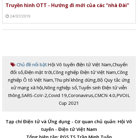
Truyền hình OTT - Hướng đi mới của các “nhà Đài”
24/07/2019
Chủ đề nổi bật:
Hội Vô tuyến điện tử Việt Nam
,
Chuyển
đổi số
,
Điện mặt trời
,
Công nghiệp Điện tử Việt Nam
,
Công
nghiệp Ô tô Việt Nam
,
Thu phí không dừng
,
Bộ Quy tắc ứng
xử mạng xã hội
,
Nông nghiệp số
,
Tuyển sinh Điện tử viễn
thông
,
SARS-CoV-2
,
Covid 19
,
Coronavirus
,
CMCN 4.0
,
PVOIL
Cup 2021
Tạp chí Điện tử và Ứng dụng - Cơ quan chủ quản: Hội Vô
tuyến - Điện tử Việt Nam
Tổng biên tập: PGS.TS Trần Minh Tuấn