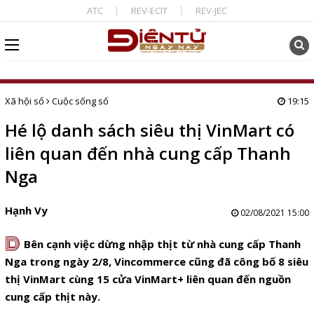
ATC
REV-ECIT
REV-JEC
Xã hội số
Cuộc sống số
19:15
Hé lộ danh sách siêu thị VinMart có
liên quan đến nhà cung cấp Thanh
Nga
Hạnh Vy
02/08/2021 15:00
D
Bên cạnh việc dừng nhập thịt từ nhà cung cấp Thanh
Nga trong ngày 2/8, Vincommerce cũng đã công bố 8 siêu
thị VinMart cùng 15 cửa VinMart+ liên quan đến nguồn
cung cấp thịt này.