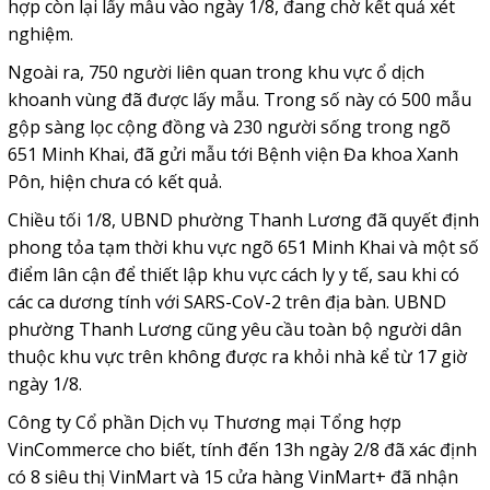
hợp còn lại lấy mẫu vào ngày 1/8, đang chờ kết quả xét
nghiệm.
Ngoài ra, 750 người liên quan trong khu vực ổ dịch
khoanh vùng đã được lấy mẫu. Trong số này có 500 mẫu
gộp sàng lọc cộng đồng và 230 người sống trong ngõ
651 Minh Khai, đã gửi mẫu tới Bệnh viện Đa khoa Xanh
Pôn, hiện chưa có kết quả.
Chiều tối 1/8, UBND phường Thanh Lương đã quyết định
phong tỏa tạm thời khu vực ngõ 651 Minh Khai và một số
điểm lân cận để thiết lập khu vực cách ly y tế, sau khi có
các ca dương tính với SARS-CoV-2 trên địa bàn. UBND
phường Thanh Lương cũng yêu cầu toàn bộ người dân
thuộc khu vực trên không được ra khỏi nhà kể từ 17 giờ
ngày 1/8.
Công ty Cổ phần Dịch vụ Thương mại Tổng hợp
VinCommerce cho biết, tính đến 13h ngày 2/8 đã xác định
có 8 siêu thị VinMart và 15 cửa hàng VinMart+ đã nhận