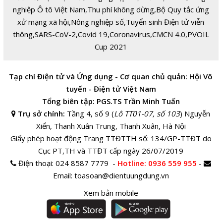
nghiệp Ô tô Việt Nam
,
Thu phí không dừng
,
Bộ Quy tắc ứng
xử mạng xã hội
,
Nông nghiệp số
,
Tuyển sinh Điện tử viễn
thông
,
SARS-CoV-2
,
Covid 19
,
Coronavirus
,
CMCN 4.0
,
PVOIL
Cup 2021
Tạp chí Điện tử và Ứng dụng - Cơ quan chủ quản: Hội Vô
tuyến - Điện tử Việt Nam
Tổng biên tập: PGS.TS Trần Minh Tuấn
Trụ sở chính:
Tầng 4, số 9 (
Lô TT01-07, số 103
) Nguyễn
Xiển, Thanh Xuân Trung, Thanh Xuân, Hà Nội
Giấy phép hoạt động Trang TTĐTTH số: 134/GP-TTĐT do
Cục PT,TH và TTĐT cấp ngày 26/07/2019
Điện thoại:
024 8587 7779 -
Hotline
: 0936 559 955
-
Email:
toasoan@dientuungdung.vn
Xem bản mobile