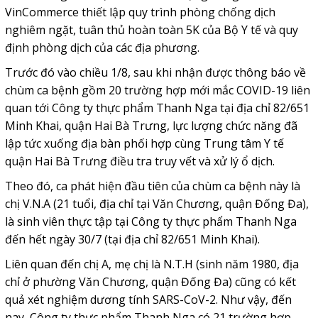
VinCommerce thiết lập quy trình phòng chống dịch
nghiêm ngặt, tuân thủ hoàn toàn 5K của Bộ Y tế và quy
định phòng dịch của các địa phương.
Trước đó vào chiều 1/8, sau khi nhận được thông báo về
chùm ca bệnh gồm 20 trường hợp mới mắc COVID-19 liên
quan tới Công ty thực phẩm Thanh Nga tại địa chỉ 82/651
Minh Khai, quận Hai Bà Trưng, lực lượng chức năng đã
lập tức xuống địa bàn phối hợp cùng Trung tâm Y tế
quận Hai Bà Trưng điều tra truy vết và xử lý ổ dịch.
Theo đó, ca phát hiện đầu tiên của chùm ca bệnh này là
chị V.N.A (21 tuổi, địa chỉ tại Văn Chương, quận Đống Đa),
là sinh viên thực tập tại Công ty thực phẩm Thanh Nga
đến hết ngày 30/7 (tại địa chỉ 82/651 Minh Khai).
Liên quan đến chị A, mẹ chị là N.T.H (sinh năm 1980, địa
chỉ ở phường Văn Chương, quận Đống Đa) cũng có kết
quả xét nghiệm dương tính SARS-CoV-2. Như vậy, đến
nay, Công ty thực phẩm Thanh Nga có 21 trường hợp