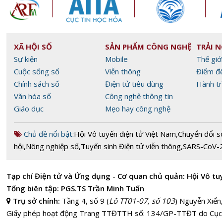
XÃ HỘI SỐ
SẢN PHẨM CÔNG NGHỆ
TRẢI 
Sự kiện
Mobile
Thế giớ
Cuộc sống số
Viễn thông
Điểm đ
Chính sách số
Điện tử tiêu dùng
Hành tr
Văn hóa số
Công nghệ thông tin
Giáo dục
Mẹo hay công nghệ
Chủ đề nổi bật:
Hội Vô tuyến điện tử Việt Nam
,
Chuyển đổi s
hội
,
Nông nghiệp số
,
Tuyển sinh Điện tử viễn thông
,
SARS-CoV-
Tạp chí Điện tử và Ứng dụng - Cơ quan chủ quản: Hội Vô tu
Tổng biên tập: PGS.TS Trần Minh Tuấn
Trụ sở chính:
Tầng 4, số 9 (
Lô TT01-07, số 103
) Nguyễn Xiển
Giấy phép hoạt động Trang TTĐTTH số: 134/GP-TTĐT do Cục