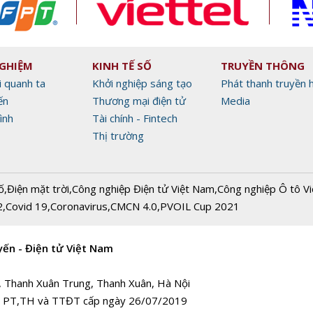
NGHIỆM
KINH TẾ SỐ
TRUYỀN THÔNG
i quanh ta
Khởi nghiệp sáng tạo
Phát thanh truyền 
ến
Thương mại điện tử
Media
ình
Tài chính - Fintech
Thị trường
ố
,
Điện mặt trời
,
Công nghiệp Điện tử Việt Nam
,
Công nghiệp Ô tô V
2
,
Covid 19
,
Coronavirus
,
CMCN 4.0
,
PVOIL Cup 2021
yến - Điện tử Việt Nam
, Thanh Xuân Trung, Thanh Xuân, Hà Nội
 PT,TH và TTĐT cấp ngày 26/07/2019