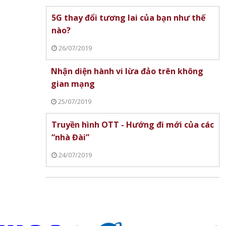
chấn
5G thay đổi tương lai của bạn như thế
nào?
26/07/2019
Nhận diện hành vi lừa đảo trên không
gian mạng
àm đẹp
25/07/2019
Xiaomi ra mắt REDMI 17 Series
Làm chủ AI Agent, d
chính thức ra mắt, giá từ 5,5
tương lai xuất khẩu 
Truyền hình OTT - Hướng đi mới của các
triệu đồng
Alibaba.com
“nhà Đài”
24/07/2019