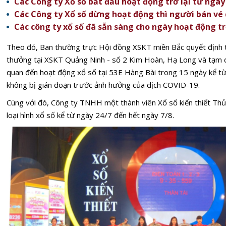
Các Công ty Xổ số bắt đầu hoạt động trở lại từ ngày
Các Công ty Xổ số dừng hoạt động thì người bán vé
Các công ty xổ số đã sẵn sàng cho ngày hoạt động tr
Theo đó, Ban thường trực Hội đồng XSKT miền Bắc quyết định 
thưởng tại XSKT Quảng Ninh - số 2 Kim Hoàn, Hạ Long và tạm d
quan đến hoạt động xổ số tại 53E Hàng Bài trong 15 ngày kể từ
không bị gián đoạn trước ảnh hưởng của dịch COVID-19.
Cùng với đó, Công ty TNHH một thành viên Xổ số kiến thiết Thủ
loại hình xổ số kể từ ngày 24/7 đến hết ngày 7/8.