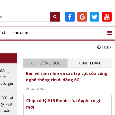
 TÁC
KHOA HỌC
16:07
XU HƯỚNG ĐỌC
BÌNH LUẬN
 đăng
Bàn về tầm nhìn và các trụ cột của công
 địch
nghệ thông tin di động 6G
uốc gia
04/03/2022
Dân lần
CCC tại
Chip xử lý A15 Bionic của Apple có gì
 ty 789
mới
n toàn