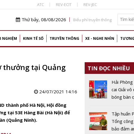
ATC
REV-ECIT
REV-JEC
Thứ bảy, 08/08/2026
Biểu phí truyền thông
I NGHIỆM
KINH TẾ SỐ
TRUYỀN THÔNG
XE - NGHE NHÌN
TƯƠNG
ở thưởng tại Quảng
TIN ĐỌC NHIỀU
Hải Phòng
cai Giải vô
24/07/2021 14:16
bóng bàn q
Báo Nhân 
BND thành phố Hà Nội, Hội đồng
thứ 44
g tại 53E Hàng Bài (Hà Nội) để
Tập huấn P
àn (Quảng Ninh).
Tổng công
bảo đảm a