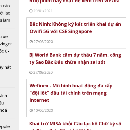
6 bộ phim hay nhất để xem trên VieON
n cáo
29/01/2021
ời lao
ời làm
Bắc Ninh: Không ký kết triển khai dự án
i bán
Không
Owifi 5G với CSE Singapore
hu dịch
 khai
u xe
ịch
27/06/2020
i 5G
zinger
ngapore
ốc 0-
Bị World Bank cấm dự thầu 7 năm, công
hưa tới
ty Sao Bắc Đẩu thừa nhận sai sót
ây hát
27/06/2020
Wefinex - Mô hình hoạt động đa cấp
"đội lốt" đầu tài chính trên mạng
Bánh
ank
internet
ểu
ầu 7
 hoá
10/06/2020
ty Sao
 nhiều
hừa
Khai trừ MISA khỏi Câu lạc bộ Chữ ký số
về nguồn
 Apple
ót