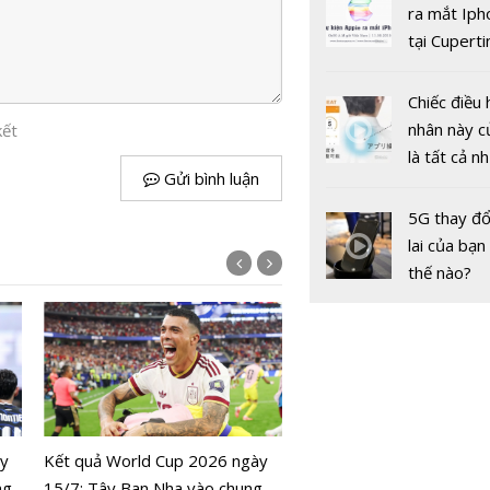
gốc
ra mắt Iph
tại Cuperti
California,
Chiếc điều 
nhân này c
kết
là tất cả n
Gửi bình luận
bạn cần để
sót qua m
5G thay đổ
nóng nực
lai của bạn
thế nào?
Lịch World Cup 2026 ngà
Colombia đối đầu Thụy S
ày
Kết quả World Cup 2026 ngày
ng
15/7: Tây Ban Nha vào chung