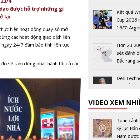
 23/4
công trình
 dạo được hỗ trợ những gì
phòng
Kết quả W
ở lại
Cup 2026 
16/7: Arge
thực hiện hoạt động quay số mở
tiến vào c
ừng các hoạt động giao dịch liên
 ngày 24/7 đảm bảo tính liên tục
Hơn 23.20
sét đánh ở
Bắc rạng s
 đô sẽ tạm dừng phát hành tất cả các
Dell Techn
châu Á-Thá
Dương và 
VIDEO XEM NHI
Bản có Chủ
mới
Sex Educat
mùa 3 đượ
Toàn cảnh 
Netflix côn
kỷ lục Bản 
vào 17/9
Nam được 