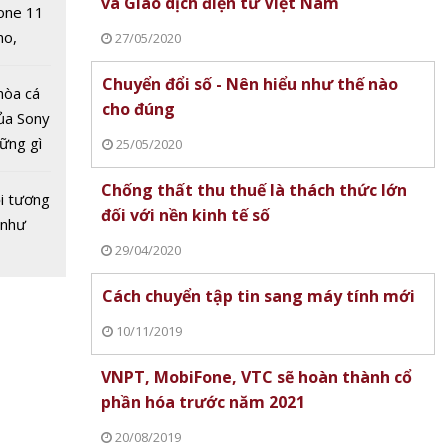
và Giao dịch điện tử Việt Nam
one 11
no,
27/05/2020
 Mỹ
Chuyển đổi số - Nên hiểu như thế nào
hòa cá
cho đúng
ủa Sony
hững gì
25/05/2020
 sống
Chống thất thu thuế là thách thức lớn
ùa hè
i tương
đối với nền kinh tế số
 như
29/04/2020
Cách chuyển tập tin sang máy tính mới
10/11/2019
y 8/7:
ĩ
Lịch World Cup 2026 ngày 1/7:
VNPT, MobiFone, VTC sẽ hoàn thành cổ
Pháp, Anh, Mexico và Na Uy
Kết quả World Cup 
phần hóa trước năm 2021
sáng cửa vào vòng 1/8
30/6: Brazil ngược d
20/08/2019
Paraguay và Maroc t