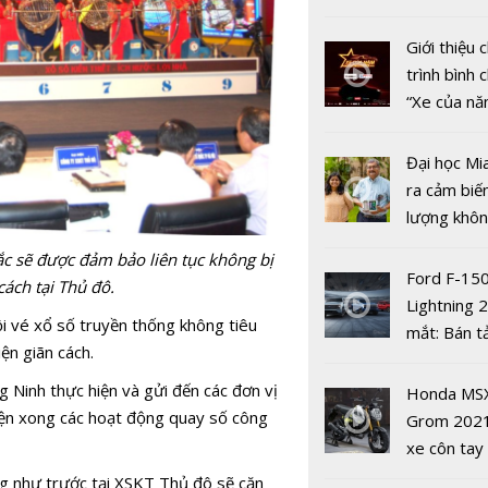
nhiều xe ô 
năm 2022
Giới thiệu
trình bình 
“Xe của n
2022"
'Cái tôi' th
Đại học Mi
tính hai mặ
ra cảm biế
mạng xã hộ
lượng khôn
phát hiện 
c sẽ được đảm bảo liên tục không bị
19
Ford F-15
cách tại Thủ đô.
Lightning 
ồi vé xổ số truyền thống không tiêu
mắt: Bán t
ện giãn cách.
điện giá kh
chưa đến 4
Ninh thực hiện và gửi đến các đơn vị
6 bộ phim 
Honda MS
USD
iện xong các hoạt động quay số công
nhất để xe
Grom 202
VieON
xe côn tay
bản đường
ng như trước tại XSKT Thủ đô sẽ căn