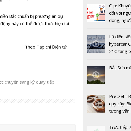
Clip: Khuyế
đối với ngư
miền Bắc chuẩn bị phương án dự
động, ngư
động này có thể được thực hiện tại
việc, ngườ
Bắc Ninh: 
hàng tại k
ký kết triển
Lộ diện siê
vụ trong d
dự án Owif
hypercar C
Theo Tạp chí Điện tử
Covid-19
với CSE Si
21C tăng t
100km/h c
2 giây
Bắc Sơn m
c chuyển sang kỳ quay tiếp
Pretzel - 
Bị World B
quy cây: Bi
cấm dự th
tượng văn
năm, công 
châu Âu với
Bắc Đẩu t
tranh cãi 
Trực tiếp:
nhận sai s