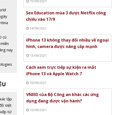
15/09/2021
 quốc
orld
Sex Education mùa 3 được Netflix công
ngày
chiếu vào 17/9
ntina
14/09/2021
hung kết
0 cú
iPhone 13 không thay đổi nhiều về ngoại
 miền
hình, camera được nâng cấp mạnh
áng nay
13/09/2021
ologies
Cách xem trực tiếp sự kiện ra mắt
i Bình
iPhone 13 và Apple Watch 7
Nhật
10/09/2021
ỀU
 tịch
ion
VNEID của Bộ Công an khác các ứng
c
xác lập
dụng đang được vận hành?
g chiếu
đồ Việt
10/09/2021
xếp từ