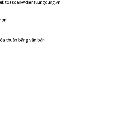
il:
toasoan@dientuungdung.vn
hơn:
hỏa thuận bằng văn bản.