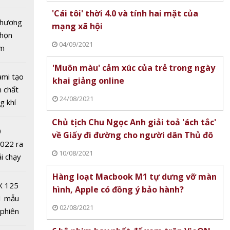
tô nhất
'Cái tôi' thời 4.0 và tính hai mặt của
 chương
mạng xã hội
chọn
04/09/2021
ăm
'Muôn màu' cảm xúc của trẻ trong ngày
ời 4.0 và
ami tạo
khai giảng online
t của
n chất
24/08/2021
i
g khí
Covid-
Chủ tịch Chu Ngọc Anh giải toả 'ách tắc'
0
về Giấy đi đường cho người dân Thủ đô
2022 ra
10/08/2021
ải chạy
ởi điểm
Hàng loạt Macbook M1 tự dưng vỡ màn
0 nghìn
hay
X 125
hình, Apple có đồng ý bảo hành?
m trên
1 mẫu
02/08/2021
 phiên
 đua