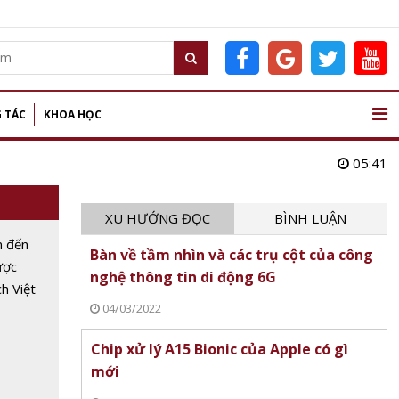
 TÁC
KHOA HỌC
05:41
XU HƯỚNG ĐỌC
BÌNH LUẬN
m đến
Bàn về tầm nhìn và các trụ cột của công
ược
nghệ thông tin di động 6G
ch Việt
04/03/2022
tâm hè
Chip xử lý A15 Bionic của Apple có gì
mới