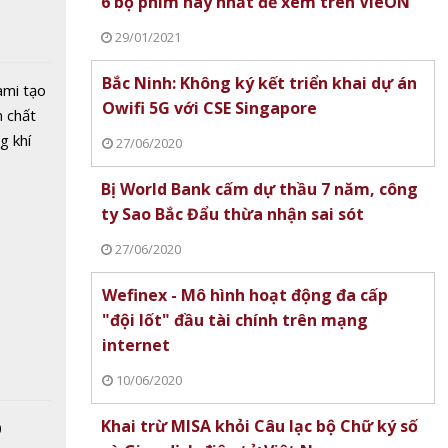
6 bộ phim hay nhất để xem trên VieON
 Thanh
 Bình
29/01/2021
Bắc Ninh: Không ký kết triển khai dự án
ami tạo
Owifi 5G với CSE Singapore
n chất
g khí
27/06/2020
Covid-
Bị World Bank cấm dự thầu 7 năm, công
ty Sao Bắc Đẩu thừa nhận sai sót
ỏ túi
27/06/2020
ch
Wefinex - Mô hình hoạt động đa cấp
"đội lốt" đầu tài chính trên mạng
internet
10/06/2020
ẻ đẹp
nh ở
Khai trừ MISA khỏi Câu lạc bộ Chữ ký số
0
n