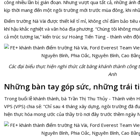
công nhiều lần bị gián đoạn. Nhưng vượt qua tất cả, những ánh
kịp thời mang đến một ngôi trường mới trước mùa đông, khi nhữn
Điểm trường Nà Vài được thiết kế tỉ mỉ, không chỉ đảm bảo tiêu 
khí hậu khắc nghiệt và văn hóa địa phương. “Chúng tôi không mu
cả một tương lai,” kiến trúc sư Hoàng Tiến Tùng - thành viên đội
Các đại biểu thực hiện nghi thức cắt băng khánh thành công
Anh
Những bàn tay góp sức, những trái t
Trong buổi lễ khánh thành, bà Trần Thị Thu Thủy - Thành viê
VPS (VPS) chia sẻ: "Chỉ sau 4 tháng xây dựng, ngôi trường đã đ
hiện thực hóa mong ước của thầy trò nơi đây trước thềm ngày N