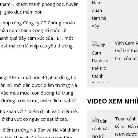
i hợp cùng Công ty CP Chứng khoán
mần non Thành Công tổ chức Lễ
thành quả đầy cảm xúc của FE+, một
Vịnh Cam 
rest mà còn là nhịp cầu yêu thương,
thể trở thà
tim' của m
đến toàn c
ằng) 16km, mất hơn 40 phút đồng hồ
ườn núi mới đến được điểm trường Nà
. Vào mùa mưa, con đường từ trung
VIDEO XEM NHI
 đường trơn trượt, nhiều điểm sạt lở.
ó khăn với 1 điểm chính và 5 điểm lẻ,
Toàn cảnh 
 ở khu vực có nguy cơ
sạt lở
cao.
kỷ lục Bản 
ai điểm trường Nà Bản và Nà Vài thành
Vì sao du 
Nam được 
ít khó khăn như: nằm xa trung tâm,