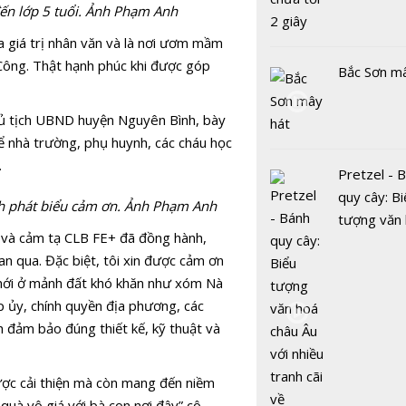
 đến lớp 5 tuổi. Ảnh Phạm Anh
a giá trị nhân văn và là nơi ươm mầm
 Công. Thật hạnh phúc khi được góp
Bắc Sơn m
ủ tịch UBND huyện Nguyên Bình, bày
 để nhà trường, phụ huynh, các cháu học
.
Pretzel - 
quy cây: Bi
h phát biểu cảm ơn. Ảnh Phạm Anh
tượng văn
ân và cảm tạ CLB FE+ đã đồng hành,
châu Âu với
an qua. Đặc biệt, tôi xin được cảm ơn
tranh cãi 
 mới ở mảnh đất khó khăn như xóm Nà
gốc
p ủy, chính quyền địa phương, các
h đảm bảo đúng thiết kế, kỹ thuật và
ược cải thiện mà còn mang đến niềm
quà vô giá với bà con nơi đây” cô