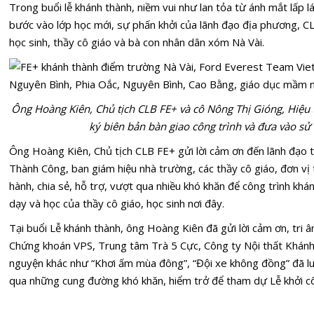
Trong buổi lễ khánh thành, niềm vui như lan tỏa từ ánh mắt lấp 
bước vào lớp học mới, sự phấn khởi của lãnh đạo địa phương, CLB
học sinh, thầy cô giáo và bà con nhân dân xóm Nà Vài.
Ông Hoàng Kiên, Chủ tịch CLB FE+ và cô Nông Thị Gióng, Hi
ký biên bản bàn giao công trình và đưa vào s
Ông Hoàng Kiên, Chủ tịch CLB FE+ gửi lời cảm ơn đến lãnh đạo 
Thành Công, ban giám hiệu nhà trường, các thầy cô giáo, đơn vị
hành, chia sẻ, hỗ trợ, vượt qua nhiều khó khăn để công trình khá
dạy và học của thầy cô giáo, học sinh nơi đây.
Tại buổi Lễ khánh thành, ông Hoàng Kiên đã gửi lời cảm ơn, tri â
Chứng khoán VPS, Trung tâm Trà 5 Cực, Công ty Nội thất Khánh 
nguyện khác như “Khơi ấm mùa đông”, “Đội xe không đồng” đã l
qua những cung đường khó khăn, hiểm trở để tham dự Lễ khởi c