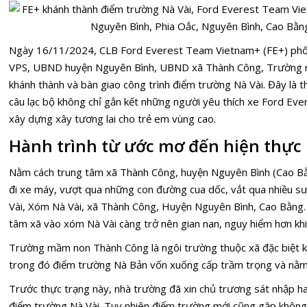
Ngày 16/11/2024, CLB Ford Everest Team Vietnam+ (FE+) phố
VPS, UBND huyện Nguyên Bình, UBND xã Thành Công, Trường 
khánh thành và bàn giao công trình điểm trường Nà Vài. Đây là 
câu lạc bộ không chỉ gắn kết những người yêu thích xe Ford Eve
xây dựng xây tương lai cho trẻ em vùng cao.
Hành trình từ ước mơ đến hiện thực
Nằm cách trung tâm xã Thành Công, huyện Nguyên Bình (Cao B
đi xe máy, vượt qua những con đường cua dốc, vắt qua nhiều s
Vài, Xóm Nà Vài, xã Thành Công, Huyện Nguyên Bình, Cao Bằng
tâm xã vào xóm Nà Vài càng trở nên gian nan, nguy hiểm hơn khi
Trường mầm non Thành Công là ngôi trường thuộc xã đặc biệt kh
trong đó điểm trường Nà Bản vốn xuống cấp trầm trọng và nằm
Trước thực trạng này, nhà trường đã xin chủ trương sát nhập h
điểm trường Nà Vài. Tuy nhiên điểm trường mới cũng gặp không 