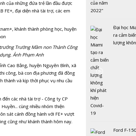
Nghệ An -
lánh của những đứa trẻ lần đầu được
Hóa - Ninh
 FE+, đại diện nhà tài trợ, các em
Đại học Mi
ra cảm biế
lượng khôn
ệu trưởng Trường Mầm non Thành Công
phát hiện 
ử dụng. Ảnh Phạm Anh
19
tỉnh Cao Bằng, huyện Nguyên Bình, xã
 thi công, bà con địa phương đã đồng
Cẩm nang b
nh thành và kịp thời phục vụ nhu cầu
khi đi du lị
n đến các nhà tài trợ - Công ty CP
Huyền... cùng nhiều nhóm thiện
uôn sát cánh đồng hành với FE+ vượt
Độc đáo v
ông cũng như khánh thành hôm nay.
bãi rêu xa
Ford F-15
Ninh Thuậ