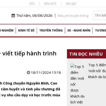
ATC
REV-ECIT
REV-JEC
Thứ năm, 06/08/2026
Biểu phí truyền thông
I NGHIỆM
KINH TẾ SỐ
TRUYỀN THÔNG
XE - NGHE NHÌN
TƯƠNG
viết tiếp hành trình
TIN ĐỌC NHIỀU
Top 5 điể
'mới nổi' đ
18/11/2024 15:18
khách du lị
Nam quan 
nh Công (huyện Nguyên Bình, Cao
này
ả tâm huyết và tình yêu thương đã
 vụ nhu cầu dạy và học trước mùa