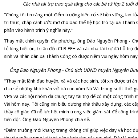
Các nhà tài trợ trao quà tặng cho các bé từ lớp 2 tuổi
"Chúng tôi tin rằng một điểm trường kiên cố sẽ bền vững, lan tỏ
tri thức, chắp cánh ước mơ cho bao thế hệ học trò tại xã Thành
phần vào hành trình ý nghĩa này."
Thay mặt chính quyền địa phương, ông Đào Nguyên Phong - Ch
tỏ lòng biết ơn, tri ân đến CLB FE+ và các nhà tài trợ đã hỗ trợ
sinh và nhân dân xã Thành Công có được niềm vui ngày hôm nay
Ông Đào Nguyên Phong - Chủ tịch UBND huyện Nguyên Bìn
"Thay mặt lãnh đạo huyện, xã và các học sinh, tôi xin được tri 
chia sẻ những khó khăn với bà con xóm Nà Vài trong suốt thời gi
VPS và các hội nhóm đã chung tay tài trợ để có một công trình
Vài hôm nay. Tôi cũng xin biểu dương nhà thầu xây dựng, các cấ
thầy cô giáo đã nỗ lực hết mình trong việc giám sát để công trìn
tiến độ". Ông Đào Nguyên Phong chia sẻ.
“Điểm trường mới khang trang không chỉ giúp việc dạy và học đ
tin vào một tương lai tươi sáng hơn cho các em nhỏ. Đây là món 