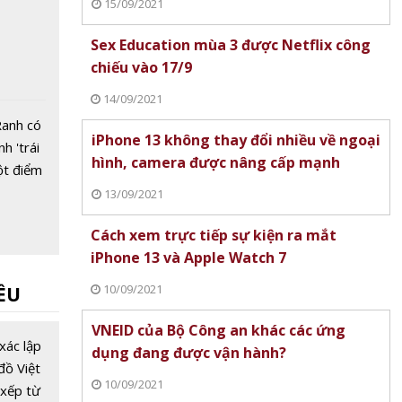
15/09/2021
Sex Education mùa 3 được Netflix công
chiếu vào 17/9
14/09/2021
Ranh có
iPhone 13 không thay đổi nhiều về ngoại
nh 'trái
hình, camera được nâng cấp mạnh
ột điểm
ầu
13/09/2021
Cách xem trực tiếp sự kiện ra mắt
iPhone 13 và Apple Watch 7
10/09/2021
ỀU
VNEID của Bộ Công an khác các ứng
xác lập
dụng đang được vận hành?
đồ Việt
khách
10/09/2021
xếp từ