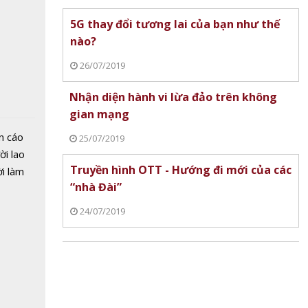
5G thay đổi tương lai của bạn như thế
nào?
26/07/2019
Nhận diện hành vi lừa đảo trên không
gian mạng
n cáo
 Nội
25/07/2019
ời lao
ị em
Truyền hình OTT - Hướng đi mới của các
ời làm
10 về
“nhà Đài”
i bán
hu dịch
24/07/2019
ịch