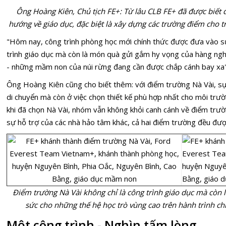
Ông Hoàng Kiên, Chủ tịch FE+: Từ lâu CLB FE+ đã được biết 
hướng về giáo dục, đặc biệt là xây dựng các trường điểm cho t
"Hôm nay, công trình phòng học mới chính thức được đưa vào s
trình giáo dục mà còn là món quà gửi gắm hy vọng của hàng nghì
- những mầm non của núi rừng đang cần được chắp cánh bay xa"
Ông Hoàng Kiên cũng cho biết thêm: với điểm trường Nà Vài, sự
di chuyển mà còn ở việc chọn thiết kế phù hợp nhất cho môi trườn
khi đã chọn Nà Vài, nhóm vẫn không khỏi canh cánh về điểm trư
sự hỗ trợ của các nhà hảo tâm khác, cả hai điểm trường đều đượ
Điểm trường Nà Vài không chỉ là công trình giáo dục mà còn 
sức cho những thế hệ học trò vùng cao trên hành trình c
Một công trình - Nghìn tấm lòng