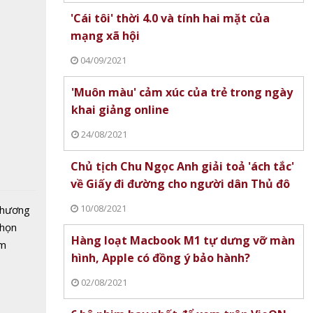
i đến
tô nhất
'Cái tôi' thời 4.0 và tính hai mặt của
mạng xã hội
04/09/2021
'Muôn màu' cảm xúc của trẻ trong ngày
uảng
khai giảng online
nghỉ
CE và
24/08/2021
âu Âu
Chủ tịch Chu Ngọc Anh giải toả 'ách tắc'
về Giấy đi đường cho người dân Thủ đô
10/08/2021
 chương
chọn
Hàng loạt Macbook M1 tự dưng vỡ màn
ăm
hình, Apple có đồng ý bảo hành?
ột hành
02/08/2021
ch xanh