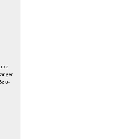
u xe
zinger
ốc 0-
hưa tới