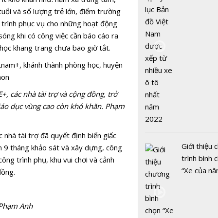
châu Á ngạ
nhiều xe ô 
 tuổi và số lượng trẻ lớn, điểm trường
Mỹ?
năm 2022
 trình phục vụ cho những hoạt động
sóng khi có công việc cần báo cáo ra
học khang trang chưa bao giờ tắt.
Đà Nẵng q
bá du lịch 
dưỡng, MI
, các nhà tài trợ và cộng đồng, trở
golf tại ch
giáo dục vùng cao còn khó khăn. Phạm
nhà tài trợ đã quyết định biến giấc
Giới thiệu
n 9 tháng khảo sát và xây dựng, công
trình bình 
ông trình phụ, khu vui chơi và cảnh
“Xe của n
đồng.
2022"
Kiến tạo m
h Phạm Anh
trình du lị