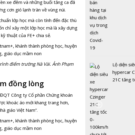
 đèn xe đêm và những buổi tăng ca đã
g cơn gió lạnh tràn về vùng núi.
chuẩn lớp học mà còn tính đến đặc thù
ốn chỉ xây một lớp học mà là xây dựng
 kỹ thuật của FE+ chia sẻ.
 trình điểm trường Nà Vài. Ảnh Phạm
Lộ diện siê
hypercar C
21C tăng t
im đồng lòng
100km/h c
2 giây
n HĐQT Công ty Cổ phần Chứng khoán
ược khoác áo mới khang trang hơn,
hà giáo Việt Nam”.