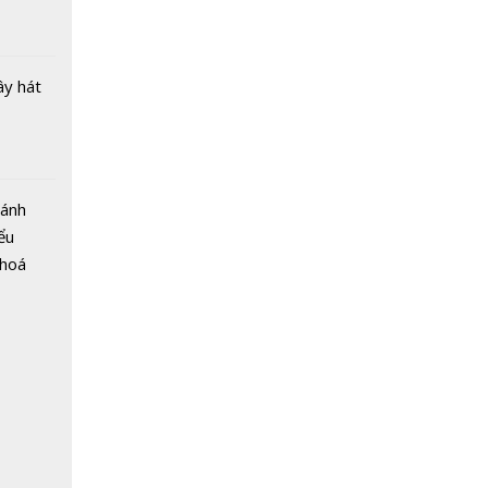
ây hát
Bánh
ểu
 hoá
 nhiều
về nguồn