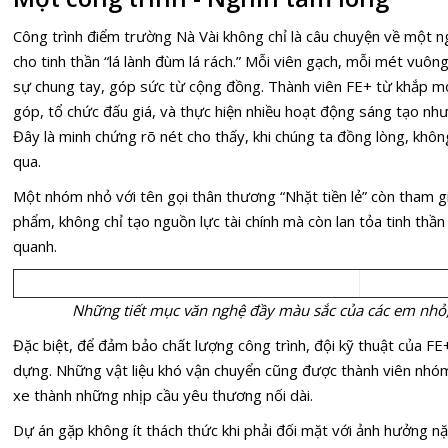
Công trình điểm trường Nà Vài không chỉ là câu chuyện về một n
cho tinh thần “lá lành đùm lá rách.” Mỗi viên gạch, mỗi mét vuô
sự chung tay, góp sức từ cộng đồng. Thành viên FE+ từ khắp m
góp, tổ chức đấu giá, và thực hiện nhiều hoạt động sáng tạo nh
Đây là minh chứng rõ nét cho thấy, khi chúng ta đồng lòng, khôn
qua.
Một nhóm nhỏ với tên gọi thân thương “Nhặt tiền lẻ” còn tham gi
phẩm, không chỉ tạo nguồn lực tài chính mà còn lan tỏa tinh thầ
quanh.
Những tiết mục văn nghệ đầy màu sắc của các em nhỏ,
Đặc biệt, để đảm bảo chất lượng công trình, đội kỹ thuật của FE
dựng. Những vật liệu khó vận chuyển cũng được thành viên nhóm
xe thành những nhịp cầu yêu thương nối dài.
Dự án gặp không ít thách thức khi phải đối mặt với ảnh hưởng nặn