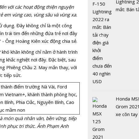
Lightning 
đến với các hoạt động thiện nguyện
mắt: Bán t
rẻ em vùng cao, vùng sâu và vùng xa.
điện giá kh
chưa đến 4
ử dụng. Đây không chỉ là một công
USD
n trái tim đến những đứa trẻ nơi đây
Rực rỡ sắc
 - Ông Hoàng Kiên xúc động chia sẻ.
mai anh đ
 khó khăn không chỉ nằm ở hành trình
Lạt rộn rà
g khắc nghiệt nơi đây. Đặc biệt, sau
năm mới 2
ờng Phiêng Chầu 2. May mắn thay, với
c tiếp sức.
Honda MS
Grom 202
xe côn tay
là món quà nhân văn, bền vững, tiếp
Vũ điệu nhả
bản đường
hinh phục tri thức. Ảnh Phạm Anh
Đặc sản tr
hoá người