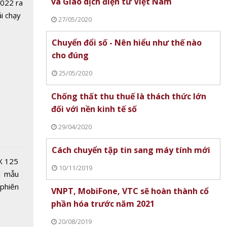
và Giao dịch điện tử Việt Nam
2022 ra
ải chạy
27/05/2020
ởi điểm
0 nghìn
Chuyển đổi số - Nên hiểu như thế nào
cho đúng
 hoa
25/05/2020
ào Đà
ng đón
Chống thất thu thuế là thách thức lớn
020
đối với nền kinh tế số
29/04/2020
Cách chuyển tập tin sang máy tính mới
X 125
10/11/2019
1 mẫu
 phiên
VNPT, MobiFone, VTC sẽ hoàn thành cổ
y lửa -
 đua
phần hóa trước năm 2021
ong văn
 Dao Đỏ
20/08/2019