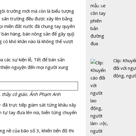
gôi trường mới mà còn là biểu tượng
ng sân trường đều được xây lên bằng
ọi miền đất nước đã chung tay quyên
ư bán hàng, bán nông sản để gây quỹ.
g có khó khăn nào là không thể vượt
a các sự kiện lễ, Tết để bán sản
Clip: Khuyế
Mùa lau Hà
n thiện nguyện đến mọi người xung
đối với ngư
hút hồn ch
động, ngư
mỗi tháng 
việc, ngườ
hàng tại k
 thầy cô giáo. Ảnh Phạm Anh
vụ trong d
+ đã trực tiếp giám sát từng khâu xây
Covid-19
 tự tay đưa lên núi, biến từng chuyến
g nề của bão số 3, khiến tiến độ thi