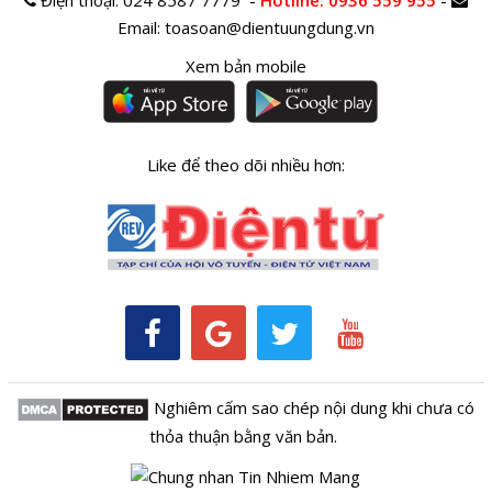
Điện thoại:
024 8587 7779 -
Hotline
: 0936 559 955
-
Email:
toasoan@dientuungdung.vn
Xem bản mobile
Like để theo dõi nhiều hơn:
Nghiêm cấm sao chép nội dung khi chưa có
thỏa thuận bằng văn bản.