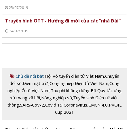
25/07/2019
Truyền hình OTT - Hướng đi mới của các “nhà Đài”
24/07/2019
Chủ đề nổi bật:
Hội Vô tuyến điện tử Việt Nam
,
Chuyển
đổi số
,
Điện mặt trời
,
Công nghiệp Điện tử Việt Nam
,
Công
nghiệp Ô tô Việt Nam
,
Thu phí không dừng
,
Bộ Quy tắc ứng
xử mạng xã hội
,
Nông nghiệp số
,
Tuyển sinh Điện tử viễn
thông
,
SARS-CoV-2
,
Covid 19
,
Coronavirus
,
CMCN 4.0
,
PVOIL
Cup 2021