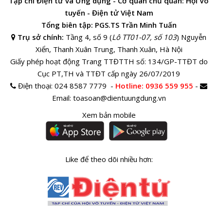
Tạp chí Điện tử và Ứng dụng - Cơ quan chủ quản: Hội Vô
tuyến - Điện tử Việt Nam
Tổng biên tập: PGS.TS Trần Minh Tuấn
Trụ sở chính:
Tầng 4, số 9 (
Lô TT01-07, số 103
) Nguyễn
Xiển, Thanh Xuân Trung, Thanh Xuân, Hà Nội
Giấy phép hoạt động Trang TTĐTTH số: 134/GP-TTĐT do
Cục PT,TH và TTĐT cấp ngày 26/07/2019
Điện thoại:
024 8587 7779 -
Hotline
: 0936 559 955
-
Email:
toasoan@dientuungdung.vn
Xem bản mobile
Like để theo dõi nhiều hơn: