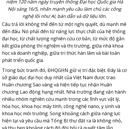
niệm 120 năm ngày truyền thống Đại học Quốc gia Hà
Nội sáng 16/5, nhấn mạnh yêu cầu làm chủ các công
nghệ lõi như AI, bán dẫn và dữ liệu lớn.
Câu trả lời không thể đến từ một nghị quyết, dù mạnh mẽ
đến đâu. Nó phải đến từ năng lực thực chất của hệ thống
đại học, từ chất lượng nghiên cứu cơ bản, từ mức độ gắn
kết giữa phòng thí nghiệm và thị trường, giữa nhà khoa
học và doanh nghiệp, giữa tri thức hàn lâm và bài toán
phát triển quốc gia.
Trong bức tranh đó, ĐHQGHN giữ vị trí đặc biệt. Đây là cơ
sở giáo dục đại học duy nhất của Việt Nam được trao
Huân chương Sao vàng và hiện tiếp tục nhận Huân
chương Lao động hạng nhất. Nhà trường đang vận hành
nhiều nhóm nghiên cứu mạnh trong các lĩnh vực vật lý,
hóa học, khoa học máy tính, công nghệ nano, y sinh và
khoa học môi trường. Song khoảng cách giữa năng lực
hiện tại và yêu cầu mà Tổng Bí thư đặt ra là không nhỏ,
và thu hẹp khoảng cách đó đòi hỏi cả quyết tâm lẫn