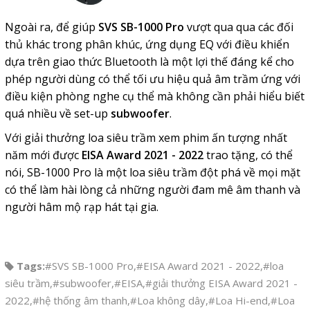
Ngoài ra, để giúp
SVS SB-1000 Pro
vượt qua qua các đối
thủ khác trong phân khúc, ứng dụng EQ với điều khiển
dựa trên giao thức Bluetooth là một lợi thế đáng kể cho
phép người dùng có thể tối ưu hiệu quả âm trầm ứng với
điều kiện phòng nghe cụ thể mà không cần phải hiểu biết
quá nhiều về set-up
subwoofer
.
Với giải thưởng loa siêu trầm xem phim ấn tượng nhất
năm mới được
EISA Award 2021 - 2022
trao tặng, có thể
nói, SB-1000 Pro là một loa siêu trầm đột phá về mọi mặt
có thể làm hài lòng cả những người đam mê âm thanh và
người hâm mộ rạp hát tại gia.
Tags:
#SVS SB-1000 Pro
,
#EISA Award 2021 - 2022
,
#loa
siêu trầm
,
#subwoofer
,
#EISA
,
#giải thưởng EISA Award 2021 -
2022
,
#hệ thống âm thanh
,
#Loa không dây
,
#Loa Hi-end
,
#Loa