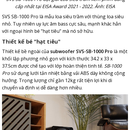
cấp nhất tại EISA Award 2021 - 2022. Ảnh: EISA
SVS SB-1000 Pro là mẫu loa siêu trầm với thùng loa siêu
nhỏ. Tuy nhiên uy lực âm bass cực sâu, mạnh khác hẳn
với ngoại hình bé "hạt tiêu" mà nó sở hữu.
Thiết kế bé "hạt tiêu"
Thiết kế bề ngoài của
subwoofer SVS-SB-1000 Pro
là một
khối lập phương nhỏ gọn với kích thước 34.2 x 33 x
37.5cm được chế tạo với
lớp hoàn thiện tinh tế.
SB-1000
Pro
sử dụng lưới tản nhiệt bằng vải ABS dày không cộng
hưởng. Trọng lượng chỉ gần 12kg rất tiện lợi khi di
chuyển và định vị dễ dàng hơn nhiều.