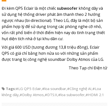
Đi kèm QP5 Eclair là một chiếc
subwoofer
không dây và
sử dụng hệ thống driver phát âm thanh theo 2 hướng
ngược nhau (bi-directional). Theo LG, đây là một bộ sản
phẩm hợp lý để sử dụng trong các phòng nghe cỡ nhỏ,
vốn rất phổ biến ở thời điểm hiện nay do tình trạng thiết
hụt diện tích nhà ở tại khu dân cư.
Với giá 600 USD (tương đương 13,8 triệu đồng), Eclair
QP5 có giá chỉ bằng hơn nửa so với những sản phẩm
được trang bị công nghệ soundbar Dolby Atmos của LG.
Theo Tạp chí Điện tử
Tags:
#LG QP5 Eclair
,
#loa soundbar
,
#Công nghệ AI
,
#Loa
không dây
,
#Dolby Atmos
,
#DTS:X
,
#loa subwoofer
,
#HDMI 2.1