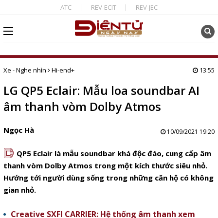
ATC
REV-ECIT
REV-JEC
Xe - Nghe nhìn
Hi-end+
13:55
LG QP5 Eclair: Mẫu loa soundbar AI
âm thanh vòm Dolby Atmos
Ngọc Hà
10/09/2021 19:20
D
QP5 Eclair là mẫu soundbar khá độc đáo, cung cấp âm
thanh vòm Dolby Atmos trong một kích thước siêu nhỏ.
Hướng tới người dùng sống trong những căn hộ có không
gian nhỏ.
Creative SXFI CARRIER: Hệ thống âm thanh xem