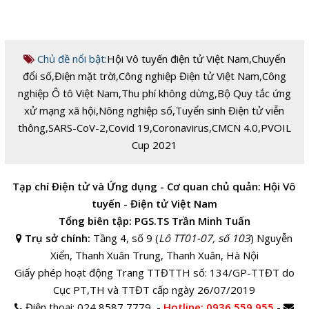
Chủ đề nổi bật:
Hội Vô tuyến điện tử Việt Nam
,
Chuyển
đổi số
,
Điện mặt trời
,
Công nghiệp Điện tử Việt Nam
,
Công
nghiệp Ô tô Việt Nam
,
Thu phí không dừng
,
Bộ Quy tắc ứng
xử mạng xã hội
,
Nông nghiệp số
,
Tuyển sinh Điện tử viễn
thông
,
SARS-CoV-2
,
Covid 19
,
Coronavirus
,
CMCN 4.0
,
PVOIL
Cup 2021
Tạp chí Điện tử và Ứng dụng - Cơ quan chủ quản: Hội Vô
tuyến - Điện tử Việt Nam
Tổng biên tập: PGS.TS Trần Minh Tuấn
Trụ sở chính:
Tầng 4, số 9 (
Lô TT01-07, số 103
) Nguyễn
Xiển, Thanh Xuân Trung, Thanh Xuân, Hà Nội
Giấy phép hoạt động Trang TTĐTTH số: 134/GP-TTĐT do
Cục PT,TH và TTĐT cấp ngày 26/07/2019
Điện thoại:
024 8587 7779 -
Hotline
: 0936 559 955
-