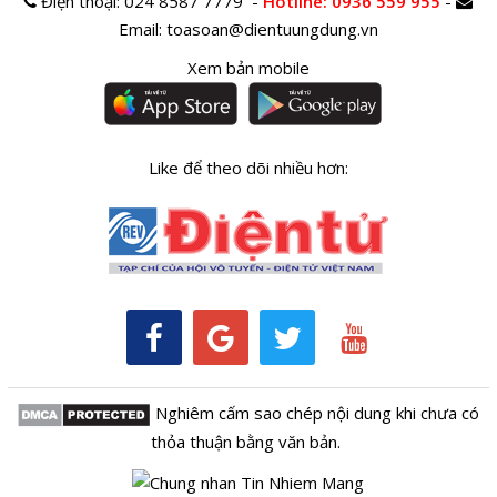
Điện thoại:
024 8587 7779 -
Hotline
: 0936 559 955
-
Email:
toasoan@dientuungdung.vn
Xem bản mobile
Like để theo dõi nhiều hơn:
Nghiêm cấm sao chép nội dung khi chưa có
thỏa thuận bằng văn bản.