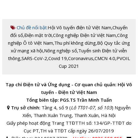
Chủ đề nổi bật:
Hội Vô tuyến điện tử Việt Nam
,
Chuyển
đổi số
,
Điện mặt trời
,
Công nghiệp Điện tử Việt Nam
,
Công
nghiệp Ô tô Việt Nam
,
Thu phí không dừng
,
Bộ Quy tắc ứng
xử mạng xã hội
,
Nông nghiệp số
,
Tuyển sinh Điện tử viễn
thông
,
SARS-CoV-2
,
Covid 19
,
Coronavirus
,
CMCN 4.0
,
PVOIL
Cup 2021
Tạp chí Điện tử và Ứng dụng - Cơ quan chủ quản: Hội Vô
tuyến - Điện tử Việt Nam
Tổng biên tập: PGS.TS Trần Minh Tuấn
Trụ sở chính:
Tầng 4, số 9 (
Lô TT01-07, số 103
) Nguyễn
Xiển, Thanh Xuân Trung, Thanh Xuân, Hà Nội
Giấy phép hoạt động Trang TTĐTTH số: 134/GP-TTĐT do
Cục PT,TH và TTĐT cấp ngày 26/07/2019