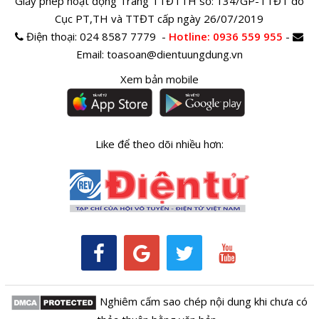
Giấy phép hoạt động Trang TTĐTTH số: 134/GP-TTĐT do
Cục PT,TH và TTĐT cấp ngày 26/07/2019
Điện thoại:
024 8587 7779 -
Hotline
: 0936 559 955
-
Email:
toasoan@dientuungdung.vn
Xem bản mobile
Like để theo dõi nhiều hơn:
Nghiêm cấm sao chép nội dung khi chưa có