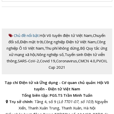
Chủ đề nổi bật:
Hội Vô tuyến điện tử Việt Nam
,
Chuyển
đổi số
,
Điện mặt trời
,
Công nghiệp Điện tử Việt Nam
,
Công
nghiệp Ô tô Việt Nam
,
Thu phí không dừng
,
Bộ Quy tắc ứng
xử mạng xã hội
,
Nông nghiệp số
,
Tuyển sinh Điện tử viễn
thông
,
SARS-CoV-2
,
Covid 19
,
Coronavirus
,
CMCN 4.0
,
PVOIL
Cup 2021
Tạp chí Điện tử và Ứng dụng - Cơ quan chủ quản: Hội Vô
tuyến - Điện tử Việt Nam
Tổng biên tập: PGS.TS Trần Minh Tuấn
Trụ sở chính:
Tầng 4, số 9 (
Lô TT01-07, số 103
) Nguyễn
Xiển, Thanh Xuân Trung, Thanh Xuân, Hà Nội