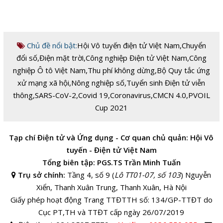
Chủ đề nổi bật:
Hội Vô tuyến điện tử Việt Nam
,
Chuyển
đổi số
,
Điện mặt trời
,
Công nghiệp Điện tử Việt Nam
,
Công
nghiệp Ô tô Việt Nam
,
Thu phí không dừng
,
Bộ Quy tắc ứng
xử mạng xã hội
,
Nông nghiệp số
,
Tuyển sinh Điện tử viễn
thông
,
SARS-CoV-2
,
Covid 19
,
Coronavirus
,
CMCN 4.0
,
PVOIL
Cup 2021
Tạp chí Điện tử và Ứng dụng - Cơ quan chủ quản: Hội Vô
tuyến - Điện tử Việt Nam
Tổng biên tập: PGS.TS Trần Minh Tuấn
Trụ sở chính:
Tầng 4, số 9 (
Lô TT01-07, số 103
) Nguyễn
Xiển, Thanh Xuân Trung, Thanh Xuân, Hà Nội
Giấy phép hoạt động Trang TTĐTTH số: 134/GP-TTĐT do
Cục PT,TH và TTĐT cấp ngày 26/07/2019