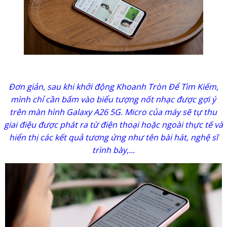
Đơn giản, sau khi khởi động Khoanh Tròn Để Tìm Kiếm,
mình chỉ cần bấm vào biểu tượng nốt nhạc được gợi ý
trên màn hình Galaxy A26 5G. Micro của máy sẽ tự thu
giai điệu được phát ra từ điện thoại hoặc ngoài thực tế và
hiển thị các kết quả tương ứng như tên bài hát, nghệ sĩ
trình bày,...