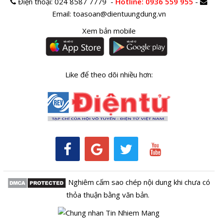
Điện thoại:
024 8587 7779 -
Hotline
: 0936 559 955
-
Email:
toasoan@dientuungdung.vn
Xem bản mobile
Like để theo dõi nhiều hơn:
Nghiêm cấm sao chép nội dung khi chưa có
thỏa thuận bằng văn bản.