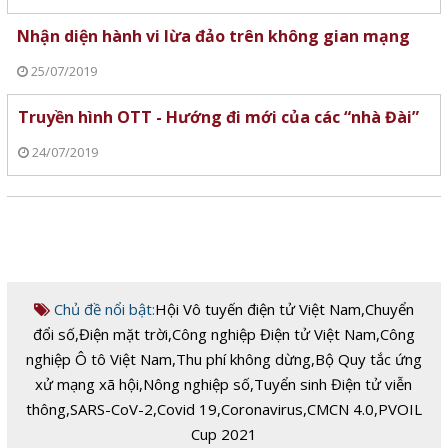
Nhận diện hành vi lừa đảo trên không gian mạng
25/07/2019
Truyền hình OTT - Hướng đi mới của các “nhà Đài”
24/07/2019
Chủ đề nổi bật:
Hội Vô tuyến điện tử Việt Nam
,
Chuyển
đổi số
,
Điện mặt trời
,
Công nghiệp Điện tử Việt Nam
,
Công
nghiệp Ô tô Việt Nam
,
Thu phí không dừng
,
Bộ Quy tắc ứng
xử mạng xã hội
,
Nông nghiệp số
,
Tuyển sinh Điện tử viễn
thông
,
SARS-CoV-2
,
Covid 19
,
Coronavirus
,
CMCN 4.0
,
PVOIL
Cup 2021