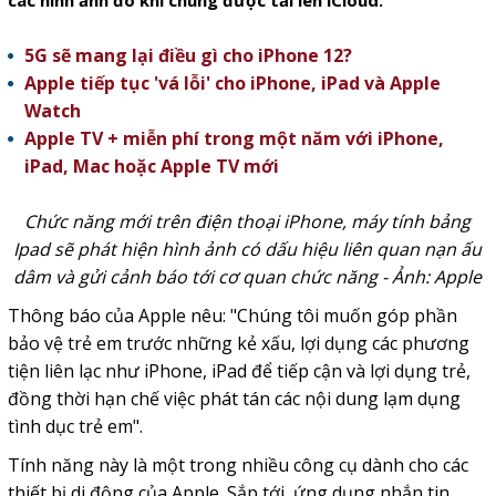
các hình ảnh đó khi chúng được tải lên iCloud.
5G sẽ mang lại điều gì cho iPhone 12?
Apple tiếp tục 'vá lỗi' cho iPhone, iPad và Apple
Watch
Apple TV + miễn phí trong một năm với iPhone,
iPad, Mac hoặc Apple TV mới
Chức năng mới trên điện thoại iPhone, máy tính bảng
Ipad sẽ phát hiện hình ảnh có dấu hiệu liên quan nạn
ấu
dâm
và gửi cảnh báo tới cơ quan chức năng - Ảnh: Apple
Thông báo của Apple nêu: "Chúng tôi muốn góp phần
bảo vệ trẻ em trước những kẻ xấu, lợi dụng các phương
tiện liên lạc như iPhone, iPad để tiếp cận và lợi dụng trẻ,
đồng thời hạn chế việc phát tán các nội dung lạm dụng
tình dục trẻ em".
Tính năng này là một trong nhiều công cụ dành cho các
thiết bị di động của Apple. Sắp tới, ứng dụng nhắn tin