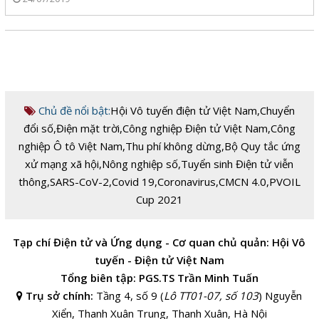
Chủ đề nổi bật:
Hội Vô tuyến điện tử Việt Nam
,
Chuyển
đổi số
,
Điện mặt trời
,
Công nghiệp Điện tử Việt Nam
,
Công
nghiệp Ô tô Việt Nam
,
Thu phí không dừng
,
Bộ Quy tắc ứng
xử mạng xã hội
,
Nông nghiệp số
,
Tuyển sinh Điện tử viễn
thông
,
SARS-CoV-2
,
Covid 19
,
Coronavirus
,
CMCN 4.0
,
PVOIL
Cup 2021
Tạp chí Điện tử và Ứng dụng - Cơ quan chủ quản: Hội Vô
tuyến - Điện tử Việt Nam
Tổng biên tập: PGS.TS Trần Minh Tuấn
Trụ sở chính:
Tầng 4, số 9 (
Lô TT01-07, số 103
) Nguyễn
Xiển, Thanh Xuân Trung, Thanh Xuân, Hà Nội