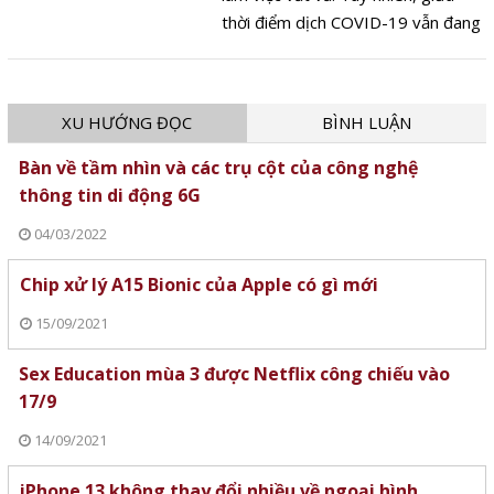
thời điểm dịch COVID-19 vẫn đang
diễn biến phức tạp, việc tận dụng
các công cụ công nghệ sẵn có sẽ
giúp bạn trải nghiệm một mùa Tết
XU HƯỚNG ĐỌC
BÌNH LUẬN
thật lành mạnh nhưng không kém
phần sôi động.
Bàn về tầm nhìn và các trụ cột của công nghệ
thông tin di động 6G
04/03/2022
Chip xử lý A15 Bionic của Apple có gì mới
15/09/2021
Sex Education mùa 3 được Netflix công chiếu vào
17/9
14/09/2021
iPhone 13 không thay đổi nhiều về ngoại hình,