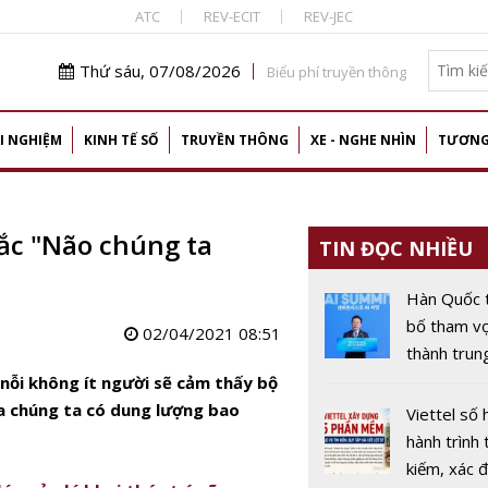
ATC
REV-ECIT
REV-JEC
Thứ sáu, 07/08/2026
Biểu phí truyền thông
I NGHIỆM
KINH TẾ SỐ
TRUYỀN THÔNG
XE - NGHE NHÌN
TƯƠNG
mắc "Não chúng ta
TIN ĐỌC NHIỀU
Hàn Quốc 
bố tham v
02/04/2021 08:51
thành trun
AI toàn cầ
nỗi không ít người sẽ cảm thấy bộ
ủa chúng ta có dung lượng bao
Viettel số 
hành trình 
kiếm, xác đ