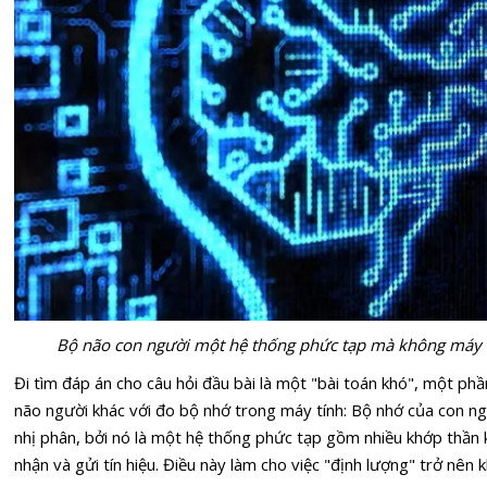
Bộ não con người một hệ thống phức tạp mà không máy tí
Đi tìm đáp án cho câu hỏi đầu bài là một "bài toán khó", một p
não người khác với đo bộ nhớ trong máy tính: Bộ nhớ của con n
nhị phân, bởi nó là một hệ thống phức tạp gồm nhiều khớp thần k
nhận và gửi tín hiệu. Điều này làm cho việc "định lượng" trở nên 