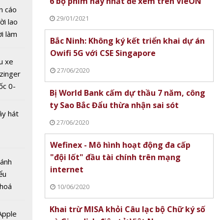
6 bộ phim hay nhất để xem trên VieON
uốc
n cáo
 năm
29/01/2021
ời lao
ời làm
Bắc Ninh: Không ký kết triển khai dự án
i bán
Owifi 5G với CSE Singapore
hu dịch
u xe
ịch
27/06/2020
zinger
ốc 0-
Bị World Bank cấm dự thầu 7 năm, công
hưa tới
ty Sao Bắc Đẩu thừa nhận sai sót
IPHA
ây hát
Gây
27/06/2020
ũ trên
Wefinex - Mô hình hoạt động đa cấp
 miền
"đội lốt" đầu tài chính trên mạng
Bánh
internet
ểu
 hoá
10/06/2020
 nhiều
Khai trừ MISA khỏi Câu lạc bộ Chữ ký số
về nguồn
 Apple