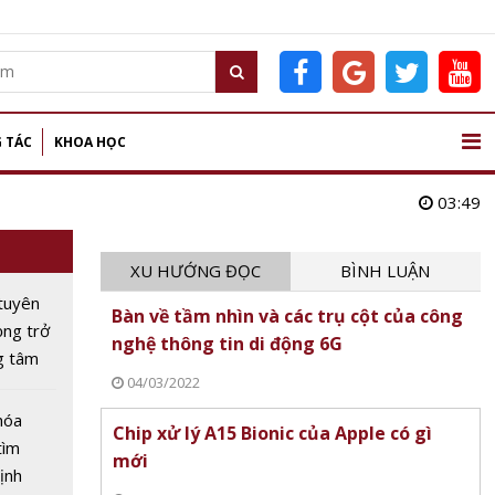
 TÁC
KHOA HỌC
03:49
XU HƯỚNG ĐỌC
BÌNH LUẬN
tuyên
Bàn về tầm nhìn và các trụ cột của công
ọng trở
nghệ thông tin di động 6G
g tâm
04/03/2022
u
hóa
Chip xử lý A15 Bionic của Apple có gì
tìm
mới
ịnh