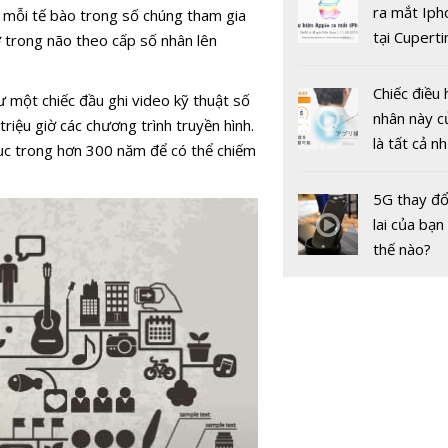
gốc
ra mắt Iph
à mỗi tế bào trong số chúng tham gia
tại Cuperti
ớ trong não theo cấp số nhân lên
California,
Chiếc điều 
 một chiếc đầu ghi video kỹ thuật số
Công nghệ
nhân này c
riệu giờ các chương trình truyền hình.
tạo động l
là tất cả n
tục trong hơn 300 năm để có thể chiếm
ngành nôn
bạn cần để
nghiệp Việ
sót qua m
5G thay đổ
nóng nực
lai của bạn
thế nào?