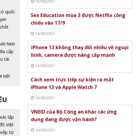
15/09/2021
ệt sĩ
có quốc
Sex Education mùa 3 được Netflix công
 pin
chiếu vào 17/9
 chất
14/09/2021
ại
Mô hình
iPhone 13 không thay đổi nhiều về ngoại
đa cấp
hình, camera được nâng cấp mạnh
u tài
13/09/2021
 mạng
 tiết
Cách xem trực tiếp sự kiện ra mắt
y mai
iPhone 13 và Apple Watch 7
vài nơi
10/09/2021
ỀU
ởng của
ạnh
 Tỉnh uỷ
VNEID của Bộ Công an khác các ứng
 vừa
xác lập
dụng đang được vận hành?
bổ
đồ Việt
10/09/2021
?
xếp từ