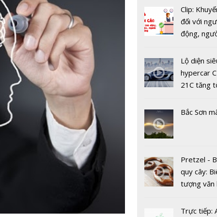
thức Lễ Q
Clip: Khuyế
khánh 2/9
đối với ngư
2019
động, ngư
việc, ngườ
hàng tại k
Lộ diện siê
vụ trong d
hypercar C
Covid-19
21C tăng t
100km/h c
Tin bão W
2 giây
Bắc Sơn m
mới nhất: 
cảnh báo l
các sông ở
Bắc
Pretzel - 
quy cây: Bi
tượng văn
châu Âu với
tranh cãi 
Trực tiếp: