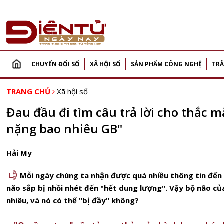
CHUYỂN ĐỔI SỐ
XÃ HỘI SỐ
SẢN PHẨM CÔNG NGHỆ
TRẢ
TRANG CHỦ
Xã hội số
Đau đầu đi tìm câu trả lời cho thắc 
nặng bao nhiêu GB"
Hải My
D
Mỗi ngày chúng ta nhận được quá nhiều thông tin đến 
não sắp bị nhồi nhét đến "hết dung lượng". Vậy bộ não c
nhiêu, và nó có thể "bị đầy" không?