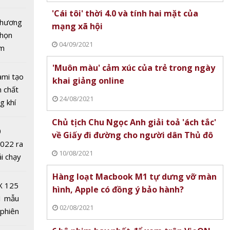
tô nhất
'Cái tôi' thời 4.0 và tính hai mặt của
 chương
mạng xã hội
chọn
04/09/2021
ăm
'Muôn màu' cảm xúc của trẻ trong ngày
ami tạo
khai giảng online
hủ đô
n chất
24/08/2021
Đông
g khí
ng
Covid-
Chủ tịch Chu Ngọc Anh giải toả 'ách tắc'
gần
0
về Giấy đi đường cho người dân Thủ đô
2022 ra
10/08/2021
ải chạy
ởi điểm
Hàng loạt Macbook M1 tự dưng vỡ màn
0 nghìn
X 125
hình, Apple có đồng ý bảo hành?
1 mẫu
02/08/2021
 phiên
hính
 đua