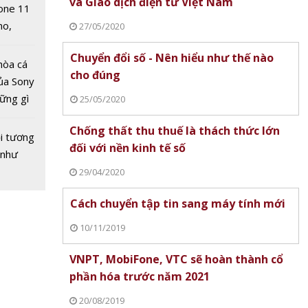
và Giao dịch điện tử Việt Nam
one 11
no,
27/05/2020
 Mỹ
Chuyển đổi số - Nên hiểu như thế nào
hòa cá
cho đúng
 cao
ủa Sony
ực cho
hững gì
25/05/2020
g
 sống
t Nam
Chống thất thu thuế là thách thức lớn
ùa hè
i tương
đối với nền kinh tế số
 như
29/04/2020
Cách chuyển tập tin sang máy tính mới
10/11/2019
VNPT, MobiFone, VTC sẽ hoàn thành cổ
phần hóa trước năm 2021
20/08/2019