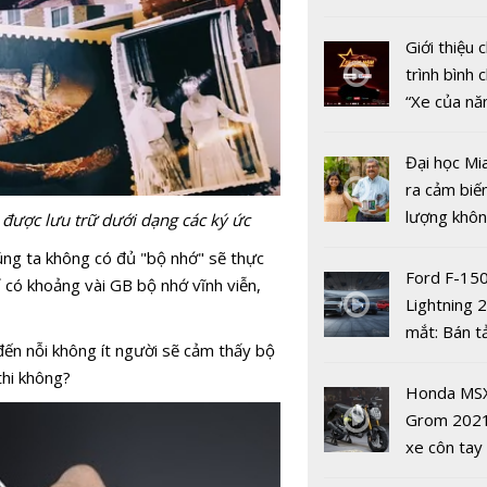
nhiều xe ô 
năm 2022
Giới thiệu
trình bình 
“Xe của n
2022"
Đại học Mi
Hà Nội - T
ra cảm biế
sáng tạo 
lượng khôn
 được lưu trữ dưới dạng các ký ức
Nam Á tro
phát hiện 
húng ta không có đủ "bộ nhớ" sẽ thực
tương lai 
19
Ford F-15
 có khoảng vài GB bộ nhớ vĩnh viễn,
Lightning 
mắt: Bán t
đến nỗi không ít người sẽ cảm thấy bộ
điện giá kh
thi không?
chưa đến 4
Honda MS
USD
Grom 202
xe côn tay
Lịch nghỉ c
bản đường