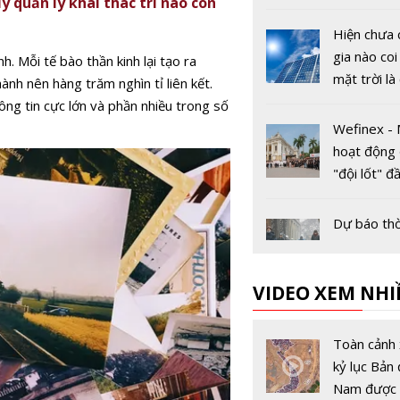
 quản lý khai thác trí não con
danh tính li
Hiện chưa 
gia nào coi
. Mỗi tế bào thần kinh lại tạo ra
mặt trời là
ành nên hàng trăm nghìn tỉ liên kết.
thải nguy h
ông tin cực lớn và phần nhiều trong số
Wefinex - 
hoạt động 
"đội lốt" đầ
chính trên
internet
Dự báo thời
Hà Nội ngà
11/1: Mưa 
VIDEO XEM NHI
do ảnh hư
không khí l
Tân Bí thư
tràn về
Khánh Hoà
Toàn cảnh 
mới được 
kỷ lục Bản 
nhiệm là ai
Nam được 