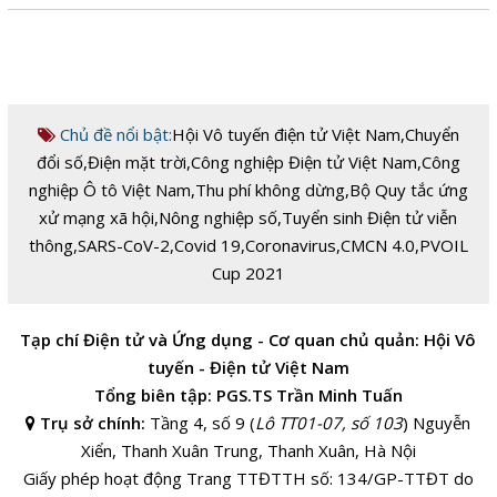
Chủ đề nổi bật:
Hội Vô tuyến điện tử Việt Nam
,
Chuyển
đổi số
,
Điện mặt trời
,
Công nghiệp Điện tử Việt Nam
,
Công
nghiệp Ô tô Việt Nam
,
Thu phí không dừng
,
Bộ Quy tắc ứng
xử mạng xã hội
,
Nông nghiệp số
,
Tuyển sinh Điện tử viễn
thông
,
SARS-CoV-2
,
Covid 19
,
Coronavirus
,
CMCN 4.0
,
PVOIL
Cup 2021
Tạp chí Điện tử và Ứng dụng - Cơ quan chủ quản: Hội Vô
tuyến - Điện tử Việt Nam
Tổng biên tập: PGS.TS Trần Minh Tuấn
Trụ sở chính:
Tầng 4, số 9 (
Lô TT01-07, số 103
) Nguyễn
Xiển, Thanh Xuân Trung, Thanh Xuân, Hà Nội
Giấy phép hoạt động Trang TTĐTTH số: 134/GP-TTĐT do