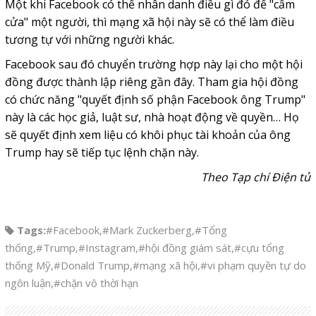
Một khi Facebook có thể nhân danh điều gì đó để "cấm
cửa" một người, thì mạng xã hội này sẽ có thể làm điều
tương tự với những người khác.
Facebook sau đó chuyển trường hợp này lại cho một hội
đồng được thành lập riêng gần đây. Tham gia hội đồng
có chức năng "quyết định số phận Facebook ông Trump"
này là các học giả, luật sư, nhà hoạt động về quyền… Họ
sẽ quyết định xem liệu có khôi phục tài khoản của ông
Trump hay sẽ tiếp tục lệnh chặn này.
Theo Tạp chí Điện tử
Tags:
#Facebook
,
#Mark Zuckerberg
,
#Tổng
thống
,
#Trump
,
#Instagram
,
#hội đồng giám sát
,
#cựu tổng
thống Mỹ
,
#Donald Trump
,
#mạng xã hội
,
#vi phạm quyền tự do
ngôn luận
,
#chặn vô thời hạn