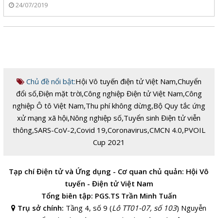
24/07/2019
Chủ đề nổi bật:
Hội Vô tuyến điện tử Việt Nam
,
Chuyển
đổi số
,
Điện mặt trời
,
Công nghiệp Điện tử Việt Nam
,
Công
nghiệp Ô tô Việt Nam
,
Thu phí không dừng
,
Bộ Quy tắc ứng
xử mạng xã hội
,
Nông nghiệp số
,
Tuyển sinh Điện tử viễn
thông
,
SARS-CoV-2
,
Covid 19
,
Coronavirus
,
CMCN 4.0
,
PVOIL
Cup 2021
Tạp chí Điện tử và Ứng dụng - Cơ quan chủ quản: Hội Vô
tuyến - Điện tử Việt Nam
Tổng biên tập: PGS.TS Trần Minh Tuấn
Trụ sở chính:
Tầng 4, số 9 (
Lô TT01-07, số 103
) Nguyễn