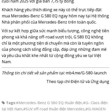
cuối năm 2025 với giá bán 7,75 tỷ đồng.
Khách hàng yêu thích dòng xe này có thể trực tiếp đặt
mua Mercedes-Benz G 580 EQ ngay hôm nay tại Hệ thống
Nhà phân phối của Mercedes-Benz trên toàn quốc.
Với sự kết hợp giữa sức mạnh biểu tượng, công nghệ tiên
phong và khả năng off-road vượt trội, G 580 EQ không
chỉ là một phương tiện di chuyển mà còn là tuyên ngôn
của phong cách sống đẳng cấp, đáp ứng những đam mê
và yêu cầu khắt khe nhất từ cộng đồng yêu xe tại Việt
Nam.
Thông tin chi tiết về sản phẩm tại:
mb4.me/G-580-launch
Theo tạp chí Điện tử và Ứng dụng
Tags:
#Mercedes-Benz G 580 EQ thuần điện
,
#G- Class điện
tại Việt Nam
,
#SUV off-road thuần điện Mercedes
,
#G-WAGEN