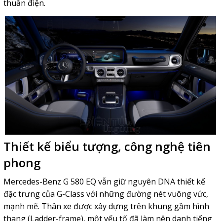
thuần điện.
Thiết kế biểu tượng, công nghệ tiên
phong
Mercedes-Benz G 580 EQ vẫn giữ nguyên DNA thiết kế
đặc trưng của G-Class với những đường nét vuông vức,
mạnh mẽ. Thân xe được xây dựng trên khung gầm hình
thang (Ladder-frame), một yếu tố đã làm nên danh tiếng