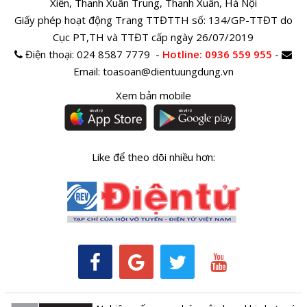
Xiển, Thanh Xuân Trung, Thanh Xuân, Hà Nội
Giấy phép hoạt động Trang TTĐTTH số: 134/GP-TTĐT do
Cục PT,TH và TTĐT cấp ngày 26/07/2019
Điện thoại:
024 8587 7779 -
Hotline
: 0936 559 955
-
Email:
toasoan@dientuungdung.vn
Xem bản mobile
Like để theo dõi nhiều hơn: