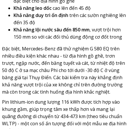
đặc biệt cho địa hình gồ ghề
Khả năng leo dốc
cao lên đến 45 độ
Khả năng duy trì ổn định
trên các sườn nghiêng lên
đến 35 độ
Khả năng lội nước sâu đến 850 mm
, vượt trội hơn
150 mm so với các đối thủ dùng động cơ đốt trong
Đặc biệt, Mercedes-Benz đã thử nghiệm G 580 EQ trên
nhiều điều kiện khác nhau - từ địa hình gồ ghề, trơn
trượt, ngập nước, đến băng tuyết và cát, từ nhiệt độ trên
50 độ C ở sa mạc châu Phi cho tới dưới -30 độ C ở vùng
băng giá tại Thụy Điển. Các bài kiểm tra này khẳng định
khả năng vượt trội của xe không chỉ trên đường trường
mà còn trong các tình huống địa hình khắc nghiệt.
Pin lithium-ion dung lượng 116 kWh được tích hợp vào
khung gầm, giúp trọng tâm xe thấp hơn và mang lại
quãng đường di chuyển từ 434-473 km (theo tiêu chuẩn
WLTP) - một con số ấn tượng đối với một mẫu xe địa hình