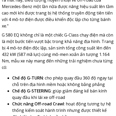
ra mắt này, biểu tượng huyền thoại về off-road của
Mercedes-Benz một lần nữa được nâng hiệu suất lên tầm
cao mới khi được trang bị hệ thống truyền động tiên tiến
với 4 mô-tơ điện được điều khiển độc lập cho từng bánh
xe."
G 580 EQ không chỉ là một chiếc G-Class chạy điện mà còn
là một bước tiến vượt bậc trong khả năng địa hình. Trang
bị 4 mô-tơ điện độc lập, sản sinh tổng công suất lên đến
432 kW (587 mã lực) cùng mô-men xoắn ấn tượng 1.164
Nm, mẫu xe này mang đến những trải nghiệm chưa từng
có:
Chế độ G-TURN
: cho phép quay đầu 360 độ ngay tại
chỗ trên địa hình mềm hoặc không bằng phẳng
Chế độ G-STEERING
: giúp giảm đáng kể bán kính
quay đầu khi lái xe off-road
Chức năng Off-road Crawl
: hoạt động tương tự hệ
thống kiểm soát hành trình nhưng được thiết kế