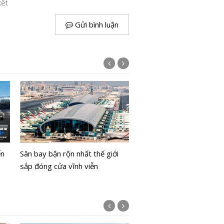
kết
Gửi bình luận
Range Rover SV Ultra: Kh
xe sang trở thành phòng
ển
Sân bay bận rộn nhất thế giới
nhạc di động
sắp đóng cửa vĩnh viễn