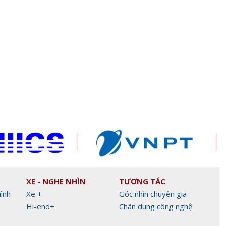
BYD Việt Nam khai t
ICFM 2026: Mở lối phát triển Y
Showroom BYD HTA
 là
học bào thai trong kỷ nguyên
ua của
mới
nh và
XE - NGHE NHÌN
TƯƠNG TÁC
hình
Xe +
Góc nhìn chuyên gia
Hi-end+
Chân dung công nghệ