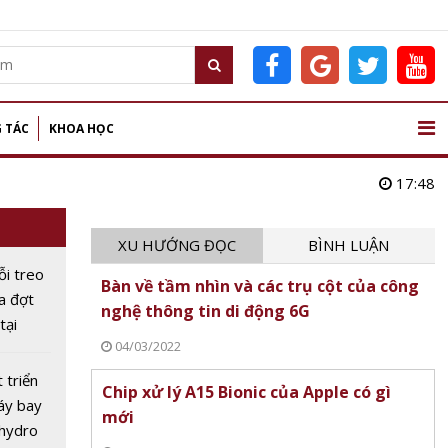
 TÁC
KHOA HỌC
17:48
XU HƯỚNG ĐỌC
BÌNH LUẬN
ỗi treo
Bàn về tầm nhìn và các trụ cột của công
ữa đợt
nghệ thông tin di động 6G
tại
04/03/2022
c
 triển
Chip xử lý A15 Bionic của Apple có gì
áy bay
mới
 hydro