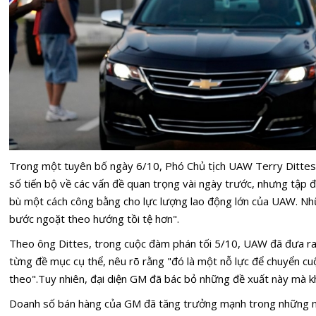
Trong một tuyên bố ngày 6/10, Phó Chủ tịch UAW Terry Dittes 
số tiến bộ về các vấn đề quan trọng vài ngày trước, nhưng tập 
bù một cách công bằng cho lực lượng lao động lớn của UAW. N
bước ngoặt theo hướng tồi tệ hơn".
Theo ông Dittes, trong cuộc đàm phán tối 5/10, UAW đã đưa ra 
từng đề mục cụ thể, nêu rõ rằng "đó là một nỗ lực để chuyển cu
theo".Tuy nhiên, đại diện GM đã bác bỏ những đề xuất này mà khô
Doanh số bán hàng của GM đã tăng trưởng mạnh trong những nă