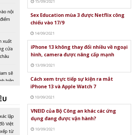
15/09/2021
ên thế
 vào nội
Sex Education mùa 3 được Netflix công
 điểm
chiếu vào 17/9
14/09/2021
n xuất
iPhone 13 không thay đổi nhiều về ngoại
ng cửa
hình, camera được nâng cấp mạnh
 châu
 COVID-
13/09/2021
Nam sẽ
Cách xem trực tiếp sự kiện ra mắt
ình hiện
iPhone 13 và Apple Watch 7
ỉ dầu
ng kiểm
10/09/2021
ỀU
 16/3
oàn:
VNEID của Bộ Công an khác các ứng
ân đèn
xác lập
dụng đang được vận hành?
ô tô
đồ Việt
nh
10/09/2021
xếp từ