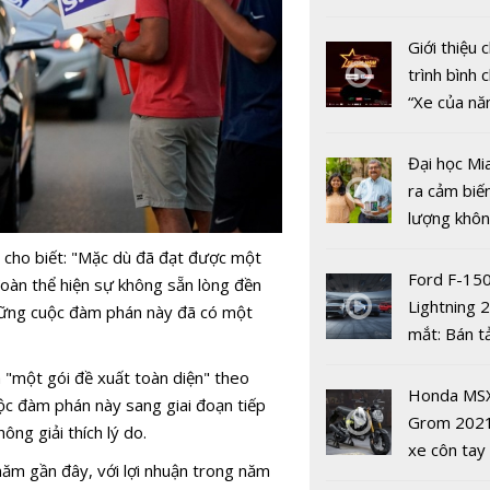
nghiệm lái 
nhiều xe ô 
biết
năm 2022
Giới thiệu
trình bình 
“Xe của n
2022"
Đại học Mi
ra cảm biế
lượng khôn
Vietnam M
phát hiện 
cho biết: "Mặc dù đã đạt được một
Show 2019
19
Ford F-15
đoàn thể hiện sự không sẵn lòng đền
xe Volvo c
Lightning 
hững cuộc đàm phán này đã có một
biệt
mắt: Bán t
điện giá kh
"một gói đề xuất toàn diện" theo
chưa đến 4
Honda MS
ộc đàm phán này sang giai đoạn tiếp
USD
Grom 202
ng giải thích lý do.
xe côn tay
m gần đây, với lợi nhuận trong năm
bản đường