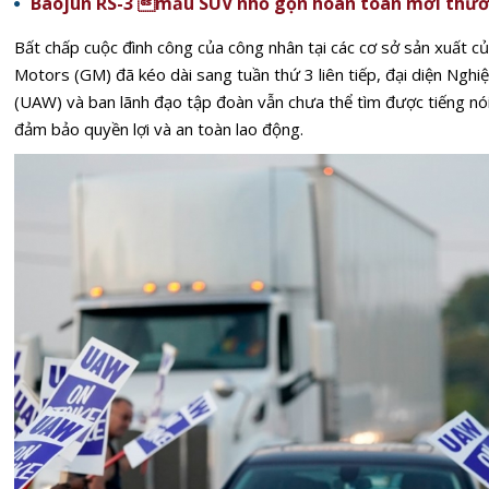
Baojun RS-3 mẫu SUV nhỏ gọn hoàn toàn mới thươ
Bất chấp cuộc đình công của công nhân tại các cơ sở sản xuất c
Motors (GM) đã kéo dài sang tuần thứ 3 liên tiếp, đại diện Ngh
(UAW) và ban lãnh đạo tập đoàn vẫn chưa thể tìm được tiếng nói
đảm bảo quyền lợi và an toàn lao động.