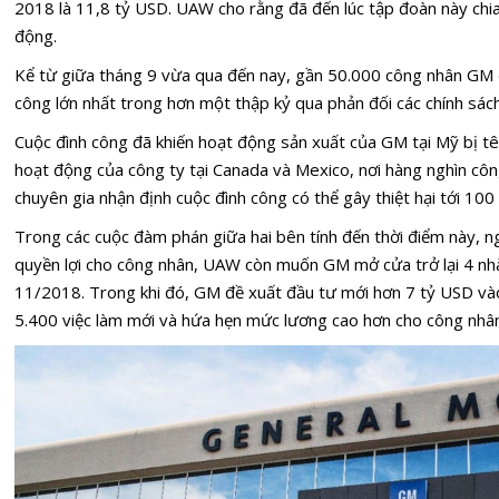
2018 là 11,8 tỷ USD. UAW cho rằng đã đến lúc tập đoàn này chia
động.
Kể từ giữa tháng 9 vừa qua đến nay, gần 50.000 công nhân GM đ
công lớn nhất trong hơn một thập kỷ qua phản đối các chính sác
Cuộc đình công đã khiến hoạt động sản xuất của GM tại Mỹ bị tê
hoạt động của công ty tại Canada và Mexico, nơi hàng nghìn công
chuyên gia nhận định cuộc đình công có thể gây thiệt hại tới 10
Trong các cuộc đàm phán giữa hai bên tính đến thời điểm này, n
quyền lợi cho công nhân, UAW còn muốn GM mở cửa trở lại 4 nh
11/2018. Trong khi đó, GM đề xuất đầu tư mới hơn 7 tỷ USD vào
5.400 việc làm mới và hứa hẹn mức lương cao hơn cho công nhân