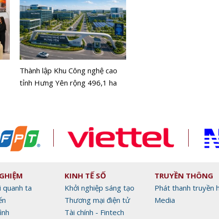
P.H.E Show 2026 tiếp tục
Thành lập Khu Công nghệ cao
điểm đến không thể bỏ q
tỉnh Hưng Yên rộng 496,1 ha
những ai đam mê âm tha
giải trí gia đình
NGHIỆM
KINH TẾ SỐ
TRUYỀN THÔNG
i quanh ta
Khởi nghiệp sáng tạo
Phát thanh truyền 
ến
Thương mại điện tử
Media
ình
Tài chính - Fintech