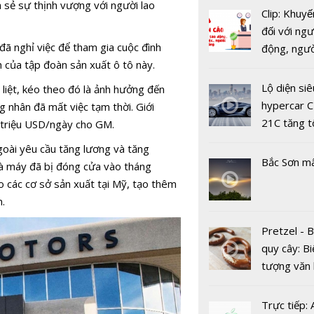
 sẻ sự thịnh vượng với người lao
Clip: Khuyế
Mitsubishi
đối với ngư
Hải Dương
ã nghỉ việc để tham gia cuộc đình
động, ngư
chức chươn
h của tập đoàn sản xuất ô tô này.
việc, ngườ
trải nghiệ
hàng tại k
mới
Lộ diện siê
 liệt, kéo theo đó là ảnh hưởng đến
vụ trong d
hypercar C
 nhân đã mất việc tạm thời. Giới
Covid-19
21C tăng t
0 triệu USD/ngày cho GM.
100km/h c
goài yêu cầu tăng lương và tăng
2 giây
Bắc Sơn m
à máy đã bị đóng cửa vào tháng
 các cơ sở sản xuất tại Mỹ, tạo thêm
Cuộc cạnh 
.
giữa Hond
Winner X v
Pretzel - 
Yamaha Ex
quy cây: Bi
RC ngày c
tượng văn
khốc liệt
châu Âu với
tranh cãi 
Trực tiếp: