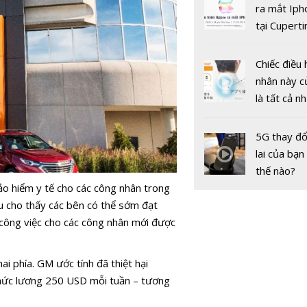
gốc
ra mắt Iph
tại Cuperti
California,
Chiếc điều 
nhân này c
là tất cả n
HONDA C
bạn cần để
ExMotion:
sót qua m
5G thay đổ
xứng đáng
nóng nực
lai của bạn
triệu đồng
thế nào?
ảo hiểm y tế cho các công nhân trong
ệu cho thấy các bên có thể sớm đạt
công việc cho các công nhân mới được
i phía. GM ước tính đã thiệt hại
mức lương 250 USD mỗi tuần – tương