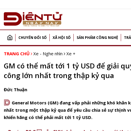
CHUYỂN ĐỔI SỐ
XÃ HỘI SỐ
SẢN PHẨM CÔNG NGHỆ
TRẢ
TRANG CHỦ
Xe - Nghe nhìn
Xe +
GM có thể mất tới 1 tỷ USD để giải q
công lớn nhất trong thập kỷ qua
Đức Thuận
D
General Motors (GM) đang vấp phải những khó khăn khi
nhất trong một thập kỷ qua để yêu cầu chia sẻ sự thịnh 
khiến hãng có thể phải mất tới 1 tỷ USD.