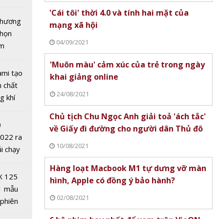
xe cần
tô nhất
'Cái tôi' thời 4.0 và tính hai mặt của
 chương
mạng xã hội
chọn
04/09/2021
ăm
'Muôn màu' cảm xúc của trẻ trong ngày
ami tạo
khai giảng online
n chất
24/08/2021
g khí
otor
Covid-
Chủ tịch Chu Ngọc Anh giải toả 'ách tắc'
: Dòng
0
về Giấy đi đường cho người dân Thủ đô
ó gì đặc
2022 ra
10/08/2021
ải chạy
ởi điểm
Hàng loạt Macbook M1 tự dưng vỡ màn
0 nghìn
X 125
hình, Apple có đồng ý bảo hành?
1 mẫu
02/08/2021
 phiên
 đua