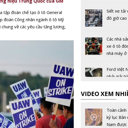
ng hiệu Trung Quốc của GM
đầu tiên tr
giới
Siết xe tải
ủa tập đoàn chế tạo ô tô General
đô giờ cao
iệp đoàn Công nhân ngành ô tô Mỹ
 chung về các yêu cầu tăng lương,
Các nhà sả
xe ô tô đó
nhà máy ở
Âu vì dịch
19
Ford Việt 
phải giải tr
tượng rò r
với Cục Đă
VIDEO XEM NHI
trước ngày
Lái xe an t
Nguyên nh
Toàn cảnh 
báo phanh 
kỷ lục Bản 
sáng và ki
Nam được 