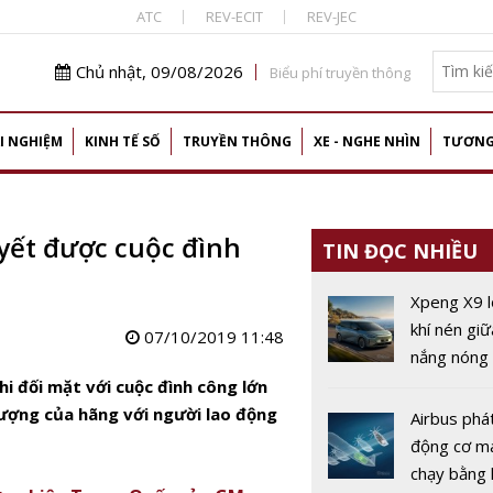
ATC
REV-ECIT
REV-JEC
Chủ nhật, 09/08/2026
Biểu phí truyền thông
I NGHIỆM
KINH TẾ SỐ
TRUYỀN THÔNG
XE - NGHE NHÌN
TƯƠNG
uyết được cuộc đình
TIN ĐỌC NHIỀU
Xpeng X9 l
khí nén gi
07/10/2019 11:48
nắng nóng 
Trung Quố
 đối mặt với cuộc đình công lớn
vượng của hãng với người lao động
Airbus phát
động cơ m
chạy bằng