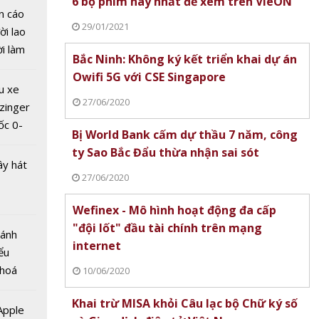
6 bộ phim hay nhất để xem trên VieON
n cáo
 T&T
29/01/2021
ời lao
 tổ
ời làm
g trình
Bắc Ninh: Không ký kết triển khai dự án
i bán
m xe
Owifi 5G với CSE Singapore
hu dịch
u xe
ịch
27/06/2020
zinger
ốc 0-
Bị World Bank cấm dự thầu 7 năm, công
hưa tới
ty Sao Bắc Đẩu thừa nhận sai sót
ây hát
27/06/2020
tranh
Wefinex - Mô hình hoạt động đa cấp
a
"đội lốt" đầu tài chính trên mạng
ới
Bánh
internet
citer
ểu
àng
 hoá
10/06/2020
 nhiều
Khai trừ MISA khỏi Câu lạc bộ Chữ ký số
về nguồn
 Apple