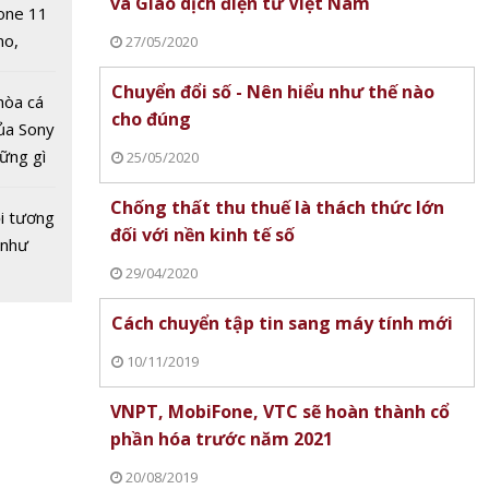
và Giao dịch điện tử Việt Nam
one 11
no,
27/05/2020
 Mỹ
Chuyển đổi số - Nên hiểu như thế nào
hòa cá
cho đúng
ủa Sony
hững gì
25/05/2020
B150R
 sống
 Có
Chống thất thu thuế là thách thức lớn
ùa hè
i tương
 105
đối với nền kinh tế số
 như
?
29/04/2020
Cách chuyển tập tin sang máy tính mới
10/11/2019
VNPT, MobiFone, VTC sẽ hoàn thành cổ
phần hóa trước năm 2021
20/08/2019