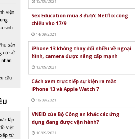
15/09/2021
nh viện
Sex Education mùa 3 được Netflix công
rung
chiếu vào 17/9
a sinh
14/09/2021
Phụ sản
iPhone 13 không thay đổi nhiều về ngoại
g cơ sở
hình, camera được nâng cấp mạnh
 nhân
13/09/2021
8
u cầu
Cách xem trực tiếp sự kiện ra mắt
bộ
iPhone 13 và Apple Watch 7
khỏe
10/09/2021
ỀU
10
 xuất
VNEID của Bộ Công an khác các ứng
iền hôn
xác lập
dụng đang được vận hành?
ng dụng
đồ Việt
10/09/2021
ố
xếp từ