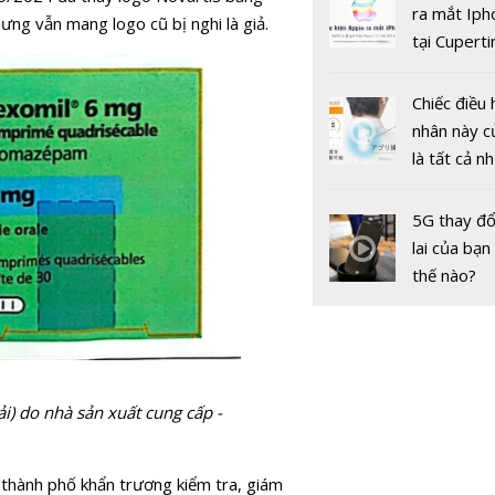
gốc
ra mắt Iph
năm phát t
ưng vẫn mang logo cũ bị nghi là giả.
tại Cuperti
định hình t
California,
chăm sóc 
khỏe chủ 
Chiếc điều 
nhân này c
là tất cả n
bạn cần để
sót qua m
5G thay đổ
nóng nực
lai của bạn
thế nào?
ải) do nhà sản xuất cung cấp -
Vụ 18 trẻ 
bị tiêm nh
vacicne Co
, thành phố khẩn trương kiểm tra, giám