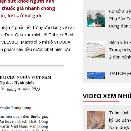
diện sức khỏe người dân
người
 thuốc giả nhanh chóng
Cơ sở 2 Bệ
 liệt... ở nữ giới
Phụ Sản T
ương đón c
 nhận 4 phản hồi từ người dùng về các
đầu tiên
braDex. Qua xác minh, lô Tobrex 5 ml
 VEE98C), Maxitrol 5 ml (lô VFD09A)
Bệnh viện 
ản phẩm này đều được phát hiện lưu
Trung ươn
2 đón bệnh
từ ngày 4/
TP.HCM yê
100% cán 
khám sức 
VIDEO XEM NHI
trước 31/
Bộ Y tế đề
khóa học t
Toàn cảnh 
nhân và ứ
kỷ lục Bản 
nền tảng s
Nam được 