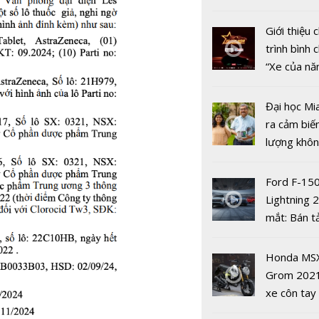
nhiều xe ô 
năm 2022
Giới thiệu
trình bình 
“Xe của n
2022"
Đại học Mi
ra cảm biế
Phường Đạ
lượng khôn
mắt 'Sổ tay
phát hiện 
số', hỗ trợ
19
Ford F-15
dân đăng 
Lightning 
sức khỏe t
mắt: Bán t
tuyến
điện giá kh
chưa đến 4
Honda MS
USD
Grom 202
xe côn tay
bản đường