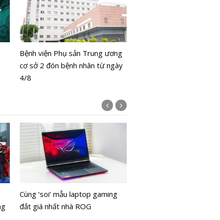
TP.HCM yêu cầu 100% c
khám sức khỏe trước 31
Bệnh viện Phụ sản Trung ương
cơ sở 2 đón bệnh nhân từ ngày
4/8
ACB lọt vào Top 20 doa
nghiệp phát triển bền vữ
Cùng ‘soi’ mẫu laptop gaming
Nam
ng
đắt giá nhất nhà ROG