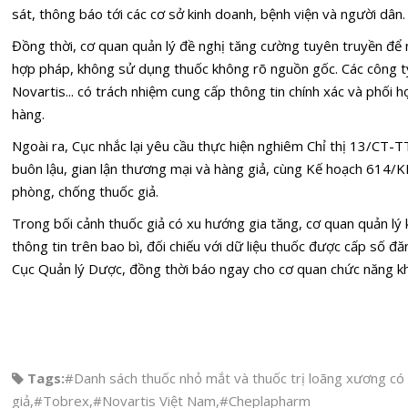
sát, thông báo tới các cơ sở kinh doanh, bệnh viện và người dân.
Đồng thời, cơ quan quản lý đề nghị tăng cường tuyên truyền để 
hợp pháp, không sử dụng thuốc không rõ nguồn gốc. Các công t
Novartis... có trách nhiệm cung cấp thông tin chính xác và phối 
hàng.
Ngoài ra, Cục nhắc lại yêu cầu thực hiện nghiêm Chỉ thị 13/CT
buôn lậu, gian lận thương mại và hàng giả, cùng Kế hoạch 614
phòng, chống thuốc giả.
Trong bối cảnh thuốc giả có xu hướng gia tăng, cơ quan quản lý
thông tin trên bao bì, đối chiếu với dữ liệu thuốc được cấp số đ
Cục Quản lý Dược, đồng thời báo ngay cho cơ quan chức năng khi
Tags:
#Danh sách thuốc nhỏ mắt và thuốc trị loãng xương có
giả
,
#Tobrex
,
#Novartis Việt Nam
,
#Cheplapharm