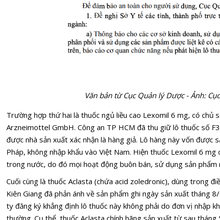
Văn bản từ Cục Quản lý Dược - Ảnh: Cụ
Trường hợp thứ hai là thuốc ngủ liều cao Lexomil 6 mg, có chủ
Arzneimottel GmbH. Công an TP HCM đã thu giữ lô thuốc số F
được nhà sản xuất xác nhận là hàng giả. Lô hàng này vốn được sả
Pháp, không nhập khẩu vào Việt Nam. Hiện thuốc Lexomil 6 mg 
trong nước, do đó mọi hoạt động buôn bán, sử dụng sản phẩm nà
Cuối cùng là thuốc Aclasta (chứa acid zoledronic), dùng trong đi
Kiên Giang đã phản ánh về sản phẩm ghi ngày sản xuất tháng 8
ty đăng ký khẳng định lô thuốc này không phải do đơn vị nhập kh
thường. Cụ thể, thuốc Aclasta chính hãng sản xuất từ sau tháng