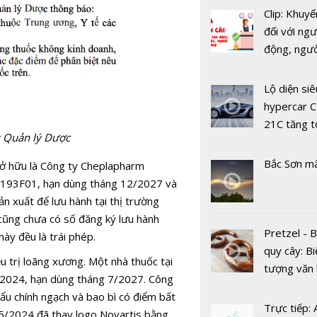
Clip: Khuyế
đối với ngư
động, ngư
việc, ngườ
hàng tại k
Lộ diện siê
vụ trong d
hypercar C
Vietnam
Covid-19
21C tăng t
Mediphar
c Quản lý Dược
100km/h c
2025: Trìn
2 giây
công nghệ 
Bắc Sơn m
 sở hữu là Công ty Cheplapharm
thiết bị y t
3193F01, hạn dùng tháng 12/2027 và
tiến tại T
n xuất để lưu hành tại thị trường
cũng chưa có số đăng ký lưu hành
Pretzel - 
y đều là trái phép.
quy cây: Bi
ều trị loãng xương. Một nhà thuốc tại
tượng văn
/2024, hạn dùng tháng 7/2027. Công
châu Âu với
Tập đoàn 
ẩu chính ngạch và bao bì có điểm bất
tranh cãi 
Trực tiếp:
Hành trình
 5/2024 đã thay logo Novartis bằng